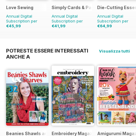
Love Sewing
Simply Cards & Papercraft
Die-Cutting Essen
Annual Digital
Annual Digital
Annual Digital
Subscription per
Subscription per
Subscription per
€45,99
€41,99
€64,99
€155.87
Risparmio
€142.87
Risparmio
€155.87
Risparmio
70%
71%
58%
POTRESTE ESSERE INTERESSATI
Visualizza tutti
ANCHE A
Beanies Shawls and Scarves
Embroidery Magazine
Amigurumi Magaz