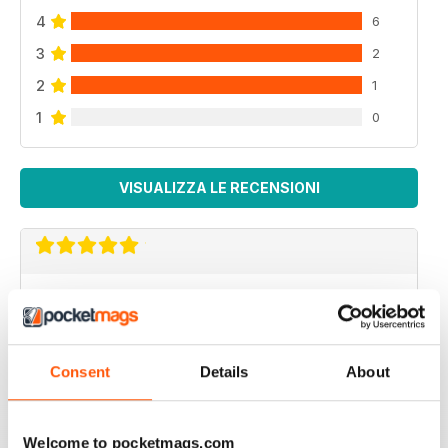
4
6
3
2
2
1
1
0
VISUALIZZA LE RECENSIONI
KNIT NOW
Really enjoyed this issue.
Recensito 25 febbraio 2021
Consent
Details
About
Welcome to pocketmags.com