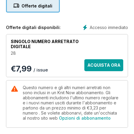
France Yarns; Top 6 Mohair Yarns and how to use them.
Offerte digitali
Accesso immediato
Offerte digitali disponibili:
SINGOLO NUMERO ARRETRATO
DIGITALE
28
ACQUISTA ORA
€
7,99
/ issue
Questo numero e gli altri numeri arretrati non
sono inclusi in un Knit Now abbonamento. Gli
abbonamenti includono l'ultimo numero regolare
e i nuovi numeri usciti durante l'abbonamento e
partono da un prezzo minimo di
€3,23
per
numero . Se volete abbonarvi, date un'occhiata
al nostro sito web
Opzioni di abbonamento