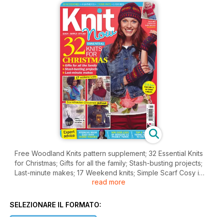
Free Woodland Knits pattern supplement; 32 Essential Knits
for Christmas; Gifts for all the family; Stash-busting projects;
Last-minute makes; 17 Weekend knits; Simple Scarf Cosy in
read more
Cables; Scandinavian Christmas pull-out; Make baubles in
minutes; Quick gifts; Knit a Christmas baby jumper; Fabulous
Fair Isle in on-trend colours; Expert advice; Steeking made
SELEZIONARE IL FORMATO:
Easy with Debbie Tomkies; Win over £300 of Bergere De