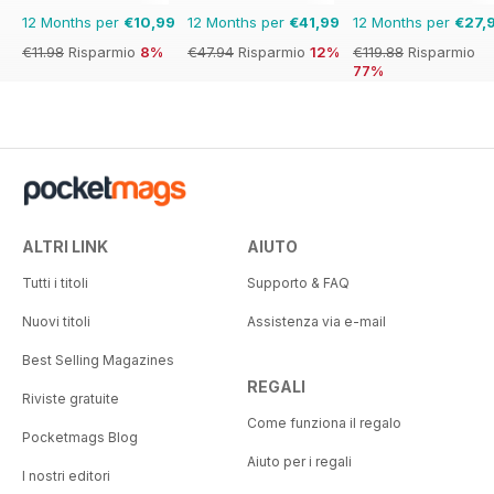
12 Months per
€10,99
12 Months per
€41,99
12 Months per
€27,
€11.98
Risparmio
8%
€47.94
Risparmio
12%
€119.88
Risparmio
77%
ALTRI LINK
AIUTO
Tutti i titoli
Supporto & FAQ
Nuovi titoli
Assistenza via e-mail
Best Selling Magazines
REGALI
Riviste gratuite
Come funziona il regalo
Pocketmags Blog
Aiuto per i regali
I nostri editori