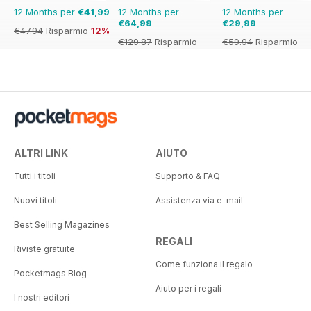
12 Months per
€41,99
12 Months per
12 Months per
€64,99
€29,99
€47.94
Risparmio
12%
€129.87
Risparmio
€59.94
Risparmio
50%
50%
ALTRI LINK
AIUTO
Tutti i titoli
Supporto & FAQ
Nuovi titoli
Assistenza via e-mail
Best Selling Magazines
REGALI
Riviste gratuite
Come funziona il regalo
Pocketmags Blog
Aiuto per i regali
I nostri editori