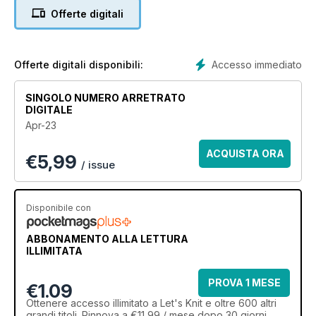
it into my wardrobe. It’s fair to say that there is something for
Offerte digitali
everyone to enjoy! We’re focusing on colour this issue (just
check out our bright magenta choices on page 81), so our
fashion knits are all perfect for adding a splash of bright
delight to your spring outfits.
Accesso immediato
Offerte digitali disponibili:
SINGOLO NUMERO ARRETRATO
DIGITALE
Apr-23
ACQUISTA ORA
€
5,99
/ issue
Disponibile con
ABBONAMENTO ALLA LETTURA
ILLIMITATA
PROVA 1 MESE
€1.09
Ottenere
accesso illimitato
a Let's Knit e oltre 600 altri
grandi titoli. Rinnova a €11,99 / mese dopo 30 giorni.