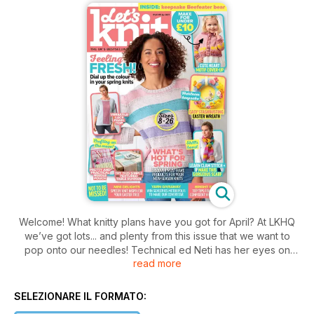
Welcome! What knitty plans have you got for April? At LKHQ
we’ve got lots... and plenty from this issue that we want to
pop onto our needles! Technical ed Neti has her eyes on
read more
Penny Hill’s stripe back top on page 26, content creator Abi
is rather taken with the Sirdar vest on page 58, and dep ed
Adrienne loves Susie Johns’ knitted feast on page 71. For me,
SELEZIONARE IL FORMATO:
it’s got to be Kelly Menzies’ motif belt on page 36 that makes