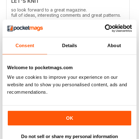
LET'S KNIT
so look forward to a great magazine.
full of ideas, interesting comments and great patterns.
Recensito 30 luglio 2020
Consent
Details
About
LET'S KNIT
Welcome to pocketmags.com
Love the articles, the yarns, the patterns!
We use cookies to improve your experience on our
Recensito 30 maggio 2020
website and to show you personalised content, ads and
recommendations.
LET'S KNIT
OK
I enjoy this magazine digitally and i love the instagram
posts. I only deducted one point because the physical
magazine is so expensive to subscribe to in Ireland
Do not sell or share my personal information
and no shops stock it because i live in a remote