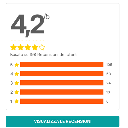
4,2
/5
Basato su 198 Recensioni dei clienti
5
105
4
53
3
24
2
10
1
6
VISUALIZZA LE RECENSIONI