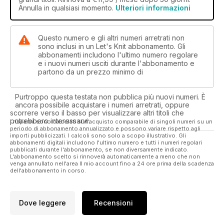
Annulla in qualsiasi momento.
Ulteriori informazioni
Questo numero e gli altri numeri arretrati non
sono inclusi in un Let's Knit abbonamento. Gli
abbonamenti includono l'ultimo numero regolare
e i nuovi numeri usciti durante l'abbonamento e
partono da un prezzo minimo di
Purtroppo questa testata non pubblica più nuovi numeri. È
ancora possibile acquistare i numeri arretrati, oppure
scorrere verso il basso per visualizzare altri titoli che
potrebbero interessarvi.
I risparmi sono calcolati sull'acquisto comparabile di singoli numeri su un
periodo di abbonamento annualizzato e possono variare rispetto agli
importi pubblicizzati. I calcoli sono solo a scopo illustrativo. Gli
abbonamenti digitali includono l'ultimo numero e tutti i numeri regolari
pubblicati durante l'abbonamento, se non diversamente indicato.
L'abbonamento scelto si rinnoverà automaticamente a meno che non
venga annullato nell'area Il mio account fino a 24 ore prima della scadenza
dell'abbonamento in corso.
Dove leggere
Recensioni