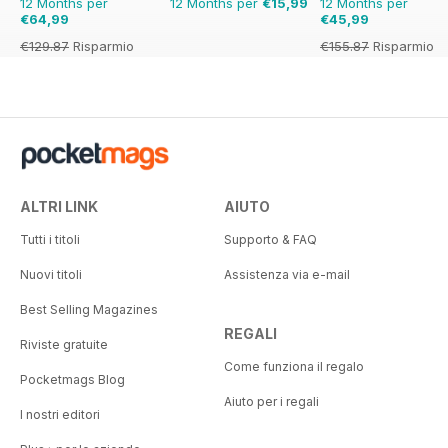
12 Months per
12 Months per
€15,99
12 Months per
€64,99
€45,99
€129.87
Risparmio
€155.87
Risparmio
50%
70%
ALTRI LINK
AIUTO
Tutti i titoli
Supporto & FAQ
Nuovi titoli
Assistenza via e-mail
Best Selling Magazines
REGALI
Riviste gratuite
Come funziona il regalo
Pocketmags Blog
Aiuto per i regali
I nostri editori