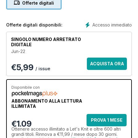
Offerte digitali
Update your summer wardrobe with our flower bud lace top
🌹
Celebrate the Jubilee with our patriotic bunting👑
Learn a new skill with our slip stitch bag tutorial 🧶
Accesso immediato
Offerte digitali disponibili:
SINGOLO NUMERO ARRETRATO
DIGITALE
Jun-22
ACQUISTA ORA
€
5,99
/ issue
Disponibile con
ABBONAMENTO ALLA LETTURA
ILLIMITATA
PROVA 1 MESE
€1.09
Ottenere
accesso illimitato
a Let's Knit e oltre 600 altri
grandi titoli. Rinnova a €11,99 / mese dopo 30 giorni.