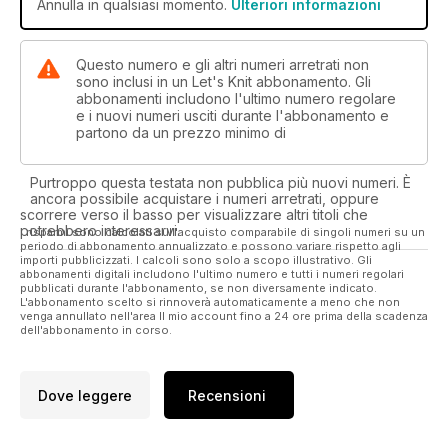
Annulla in qualsiasi momento.
Ulteriori informazioni
Questo numero e gli altri numeri arretrati non
sono inclusi in un Let's Knit abbonamento. Gli
abbonamenti includono l'ultimo numero regolare
e i nuovi numeri usciti durante l'abbonamento e
partono da un prezzo minimo di
Purtroppo questa testata non pubblica più nuovi numeri. È
ancora possibile acquistare i numeri arretrati, oppure
scorrere verso il basso per visualizzare altri titoli che
potrebbero interessarvi.
I risparmi sono calcolati sull'acquisto comparabile di singoli numeri su un
periodo di abbonamento annualizzato e possono variare rispetto agli
importi pubblicizzati. I calcoli sono solo a scopo illustrativo. Gli
abbonamenti digitali includono l'ultimo numero e tutti i numeri regolari
pubblicati durante l'abbonamento, se non diversamente indicato.
L'abbonamento scelto si rinnoverà automaticamente a meno che non
venga annullato nell'area Il mio account fino a 24 ore prima della scadenza
dell'abbonamento in corso.
Dove leggere
Recensioni