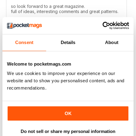
so look forward to a great magazine.
full of ideas, interesting comments and great patterns.
Recensito 30 luglio 2020
Consent
Details
About
LET'S KNIT
Welcome to pocketmags.com
Love the articles, the yarns, the patterns!
We use cookies to improve your experience on our
Recensito 30 maggio 2020
website and to show you personalised content, ads and
recommendations.
LET'S KNIT
OK
I enjoy this magazine digitally and i love the instagram
posts. I only deducted one point because the physical
magazine is so expensive to subscribe to in Ireland
Do not sell or share my personal information
and no shops stock it because i live in a remote