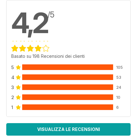
4,2
/5
Basato su 198 Recensioni dei clienti
5
105
4
53
3
24
2
10
1
6
VISUALIZZA LE RECENSIONI