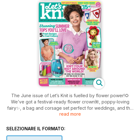
The June issue of Let’s Knit is fuelled by flower power!🌻
We’ve got a festival-ready flower crown🌺, poppy-loving
fairy✨, a bag and corsage set perfect for weddings, and the
read more
sweetest little girl’s flower dress!🌼 Plus...
Get set for a weekend away with our wash and make-up bag
SELEZIONARE IL FORMATO:
duo💄
Complete the final installment of our Animal Magic Knitalong🐾