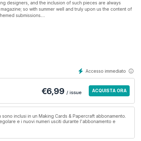
ing designers, and the inclusion of such pieces are always
magazine; so with summer well and truly upon us the content of
l themed submissions.
ner Flower card by Alison Yeates (Page 6). Use the pattern
ace the outline and the detail before delicately perforating and
t if you fold along the designated lines you end up with a
Accesso immediato
€
6,99
ACQUISTA ORA
/ issue
non sono inclusi in un Making Cards & Papercraft abbonamento.
egolare e i nuovi numeri usciti durante l'abbonamento e