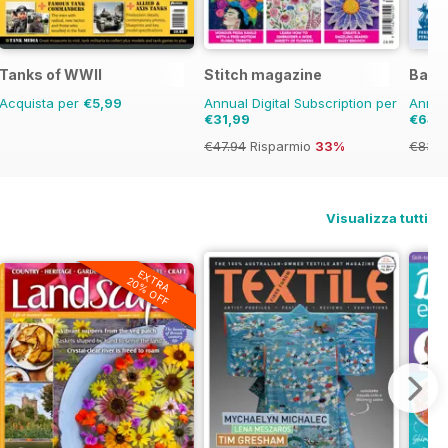
Tanks of WWII
Stitch magazine
Back
Acquista per
€5,99
Annual Digital Subscription per
Annual
€31,99
€64,
€47.94
Risparmio
33%
€83.8
Visualizza tutti
EXTRA
20% OFF