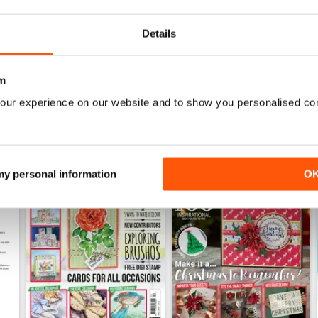
Acquista per
€6,99
Acquista per
€6,99
Vista
|
Al carrello
Vista
|
Al carrello
Details
m
our experience on our website and to show you personalised co
 my personal information
O