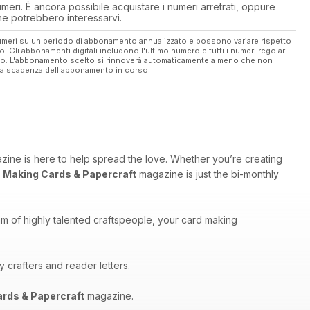
eri. È ancora possibile acquistare i numeri arretrati, oppure
 che potrebbero interessarvi.
 numeri su un periodo di abbonamento annualizzato e possono variare rispetto
vo. Gli abbonamenti digitali includono l'ultimo numero e tutti i numeri regolari
ato. L'abbonamento scelto si rinnoverà automaticamente a meno che non
ella scadenza dell'abbonamento in corso.
ine is here to help spread the love. Whether you’re creating
,
Making Cards & Papercraft
magazine is just the bi-monthly
am of highly talented craftspeople, your card making
 crafters and reader letters.
rds & Papercraft
magazine.