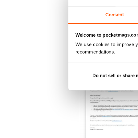
Acquista per
€6,99
Vista
|
Al carrello
Consent
Welcome to pocketmags.co
We use cookies to improve y
SPECIAL EDITIONS
recommendations.
Do not sell or share