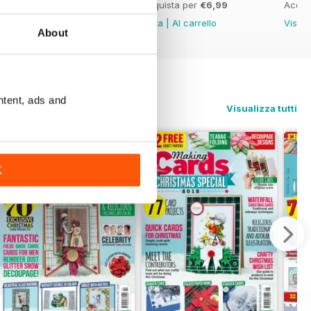
Acquista per
€6,99
Acquista per
€6,99
Acqui
Vista
|
Al carrello
Vista
|
Al carrello
Vista
About
ntent, ads and
Visualizza tutti
K