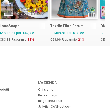
LandScape
Textile Fibre Forum
Die-C
12 Months per
€57,99
12 Months per
€18,99
12 Mo
€83.88
Risparmio
31%
€23.96
Risparmio
21%
€155.
L'AZIENDA
odotti
Chi siamo
Pocketmags.com
magazine.co.uk
JellyfishCoNNect.com