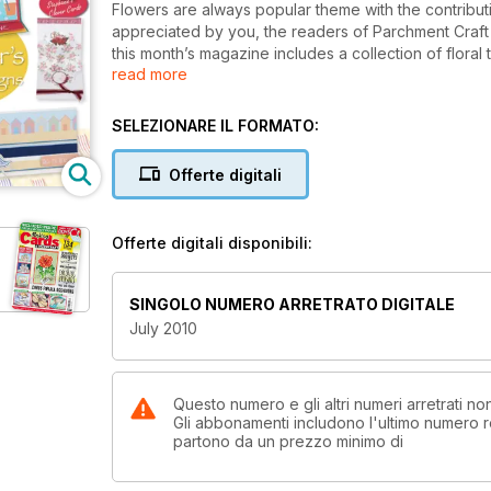
Flowers are always popular theme with the contribut
appreciated by you, the readers of Parchment Craft 
this month’s magazine includes a collection of flora
read more
Your first example of such work is an embossed Cor
provided along with gold ink and a white pencil to tr
SELEZIONARE IL FORMATO:
embossing. What makes the card unique though is tha
corner twist on the finished parchment.
Offerte digitali
Offerte digitali disponibili:
SINGOLO NUMERO ARRETRATO DIGITALE
July 2010
Questo numero e gli altri numeri arretrati 
Gli abbonamenti includono l'ultimo numero r
partono da un prezzo minimo di