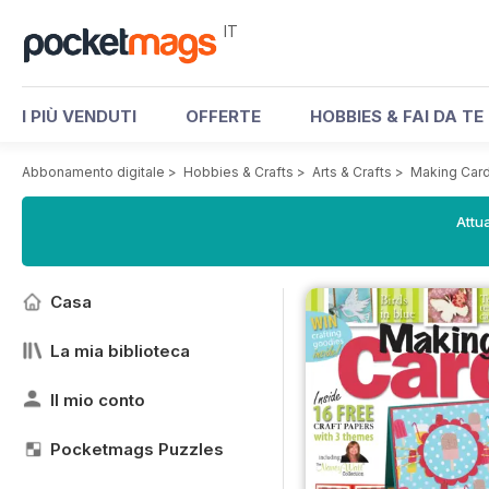
IT
I PIÙ VENDUTI
OFFERTE
HOBBIES & FAI DA TE
Abbonamento digitale
>
Hobbies & Crafts
>
Arts & Crafts
>
Making Card
Attua
Casa
La mia biblioteca
Il mio conto
Pocketmags Puzzles