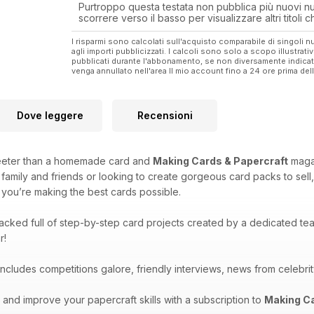
Purtroppo questa testata non pubblica più nuovi num
scorrere verso il basso per visualizzare altri titoli
I risparmi sono calcolati sull'acquisto comparabile di singoli
agli importi pubblicizzati. I calcoli sono solo a scopo illustrati
pubblicati durante l'abbonamento, se non diversamente indic
venga annullato nell'area Il mio account fino a 24 ore prima d
Dove leggere
Recensioni
eeter than a homemade card and
Making Cards & Papercraft
magaz
 family and friends or looking to create gorgeous card packs to sell
you’re making the best cards possible.
acked full of step-by-step card projects created by a dedicated te
r!
ncludes competitions galore, friendly interviews, news from celebrity
and improve your papercraft skills with a subscription to
Making Ca