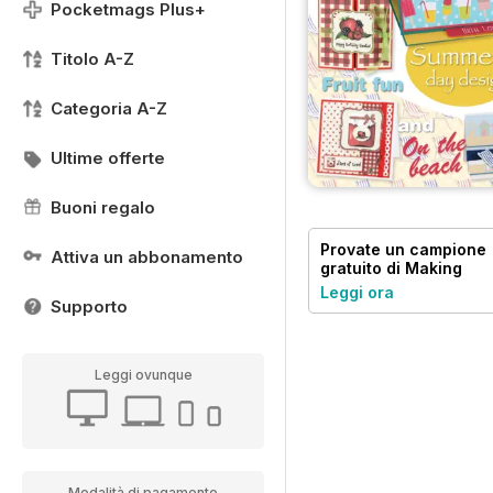
Pocketmags Plus+
Titolo A-Z
Categoria A-Z
Ultime offerte
Buoni regalo
Provate un
campione
Attiva un abbonamento
gratuito
di Making
Cards & Papercraft
Leggi ora
Supporto
Leggi ovunque
Modalità di pagamento