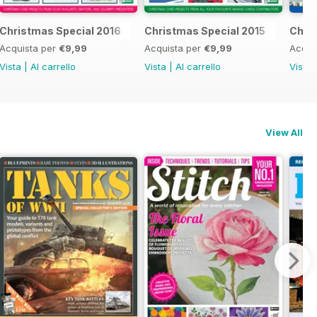
al 2017
Christmas Special 2016
Christmas Special 2015
Chri
Acquista per
€9,99
Acquista per
€9,99
Acqui
Vista
|
Al carrello
Vista
|
Al carrello
Vista
View All