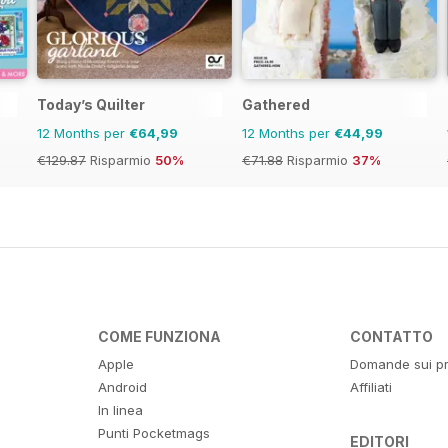
Today’s Quilter
Gathered
12 Months per
€64,99
12 Months per
€44,99
€129.87
Risparmio
50%
€71.88
Risparmio
37%
COME FUNZIONA
CONTATTO
Apple
Domande sui pr
Android
Affiliati
In linea
Punti Pocketmags
EDITORI