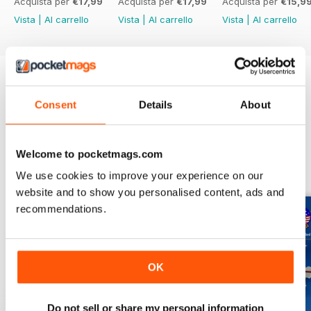
Acquista per
€17,99
Acquista per
€17,99
Acquista per
€15,9
Vista
|
Al carrello
Vista
|
Al carrello
Vista
|
Al carrello
Provate un
campione gratuito
di Modellers
Reference Library
Consent
Details
About
Leggi ora
Welcome to pocketmags.com
SPECIAL EDITIONS
Visualizza tutti
We use cookies to improve your experience on our
website and to show you personalised content, ads and
recommendations.
OK
Do not sell or share my personal information