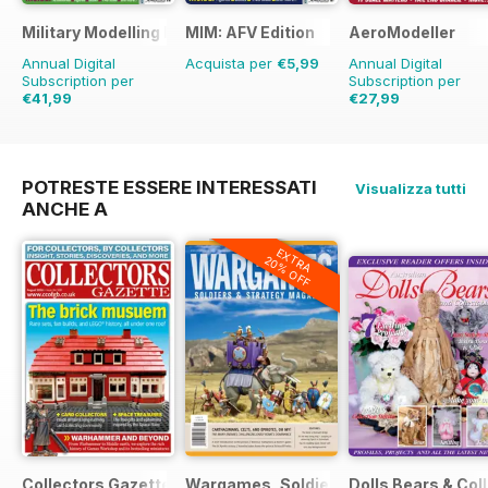
Military Modelling International Magazine
MIM: AFV Edition
AeroModeller
Annual Digital
Acquista per
€5,99
Annual Digital
Subscription per
Subscription per
€41,99
€27,99
€77.87
Risparmio
€71.88
Risparmio
61
46%
POTRESTE ESSERE INTERESSATI
Visualizza tutti
ANCHE A
EXTRA
20% OFF
Collectors Gazette
Wargames, Soldiers & Strategy
Dolls Bears & Col