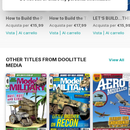
How to Build the P-40E-N in 1:48
How to Build the Tamiya P-38 Lightnin
LET’S BUILD…THE
Acquista per
€15,99
Acquista per
€17,99
Acquista per
€15,9
Vista
|
Al carrello
Vista
|
Al carrello
Vista
|
Al carrello
OTHER TITLES FROM DOOLITTLE
View All
MEDIA