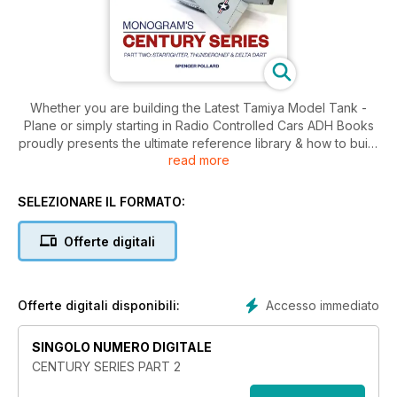
Whether you are building the Latest Tamiya Model Tank -
Plane or simply starting in Radio Controlled Cars ADH Books
proudly presents the ultimate reference library & how to build
read more
catalogue for Modellers of all types and ages.
Covering Hobbies including Plastic Modelling of Military,
SELEZIONARE IL FORMATO:
Aircraft as well as Radio Control Vehicles. ADH Publishing has
a publication that suits your needs.
Offerte digitali
Our best selling Guidebooks & Bookazines are now available
in digital format for the very first time, so you can order
books that are no longer in print.
Accesso immediato
Offerte digitali disponibili:
Our reference library is ever expanding week by week so
SINGOLO NUMERO DIGITALE
this library is only set to grow exponentially. Ensuring you
CENTURY SERIES PART 2
have the latest books ready to buy at the touch of a button.