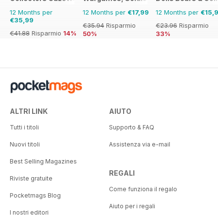
12 Months per
12 Months per
€17,99
12 Months per
€15,
€35,99
€35.94
Risparmio
€23.96
Risparmio
€41.88
Risparmio
14%
50%
33%
ALTRI LINK
AIUTO
Tutti i titoli
Supporto & FAQ
Nuovi titoli
Assistenza via e-mail
Best Selling Magazines
REGALI
Riviste gratuite
Come funziona il regalo
Pocketmags Blog
Aiuto per i regali
I nostri editori