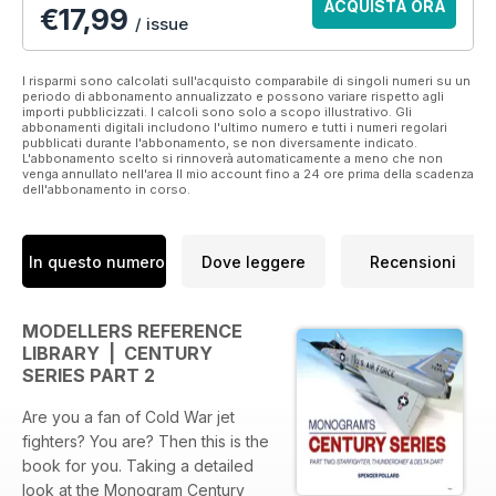
ACQUISTA ORA
€
17,99
/ issue
I risparmi sono calcolati sull'acquisto comparabile di singoli numeri su un
periodo di abbonamento annualizzato e possono variare rispetto agli
importi pubblicizzati. I calcoli sono solo a scopo illustrativo. Gli
abbonamenti digitali includono l'ultimo numero e tutti i numeri regolari
pubblicati durante l'abbonamento, se non diversamente indicato.
L'abbonamento scelto si rinnoverà automaticamente a meno che non
venga annullato nell'area Il mio account fino a 24 ore prima della scadenza
dell'abbonamento in corso.
In questo numero
Dove leggere
Recensioni
MODELLERS REFERENCE
LIBRARY | CENTURY
SERIES PART 2
Are you a fan of Cold War jet
fighters? You are? Then this is the
book for you. Taking a detailed
look at the Monogram Century