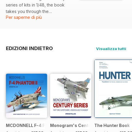
series of kits in 1/48, the book
takes you through the
Per saperne di più
construction, painting and
detailing of the second three
aircraft in the series: F-104
Starfighter, F-105 Thunderchief
and F-106 Delta Dart. Page upon
EDIZIONI INDIETRO
Visualizza tutti
page of high-quality images take
you through every step, making
this the perfect accompaniment to
your next build of these iconic
aircraft!
MCDONNELL F-4 PHANTOM: US NAVY VARIANTS PART ONE
Monogram's Century Series Book Part 
The Hunter Book