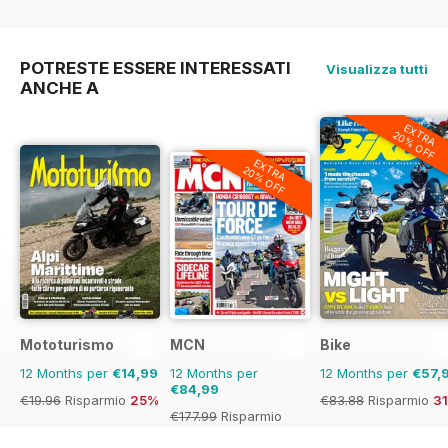
POTRESTE ESSERE INTERESSATI
Visualizza tutti
ANCHE A
EXTRA
20% OFF
EXTRA
20% OFF
Mototurismo
MCN
Bike
12 Months per
€14,99
12 Months per
12 Months per
€57,
€84,99
€19.96
Risparmio
25%
€83.88
Risparmio
3
€177.99
Risparmio
52%