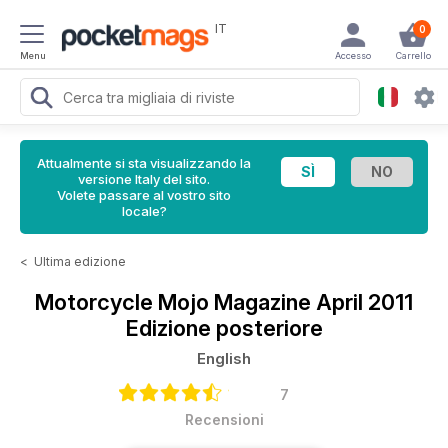
IT
0
Menu
Accesso
Carrello
Attualmente si sta visualizzando la
versione Italy del sito.
Volete passare al vostro sito
locale?
<
Ultima edizione
Motorcycle Mojo Magazine
April 2011
Edizione posteriore
English
7
Recensioni