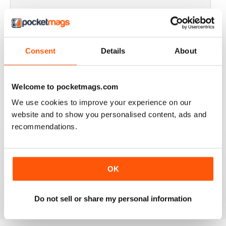
GOOD READ
Good Read
Recensito 21 agosto 2022
Consent
Details
About
Welcome to pocketmags.com
We use cookies to improve your experience on our
FANTASTIC MOTORCYLE MAG NOW
AVAILABLE IN DIGI FORM
website and to show you personalised content, ads and
recommendations.
Every issue of Motorcycle Mojo contains tests of new
models, feature travel stories, compelling human
interest articles, technical exposes, vintage and custom
motorcycle reports and the unique perspectives of
regular columnists. Well worth adding to your
OK
collection. Now in digi form.
Recensito 07 luglio 2019
Do not sell or share my personal information