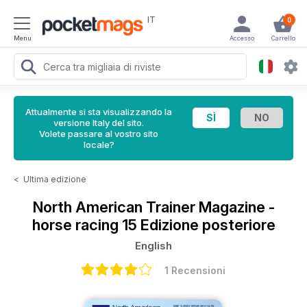
IT
0
Menu
Accesso
Carrello
Attualmente si sta visualizzando la
versione Italy del sito.
Volete passare al vostro sito
locale?
<
Ultima edizione
North American Trainer Magazine -
horse racing
15 Edizione posteriore
English
1 Recensioni