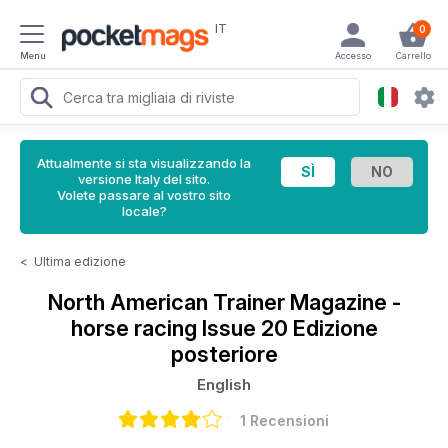
IT
0
Menu
Accesso
Carrello
Attualmente si sta visualizzando la
versione Italy del sito.
Volete passare al vostro sito
locale?
<
Ultima edizione
North American Trainer Magazine -
horse racing
Issue 20 Edizione
posteriore
English
1 Recensioni