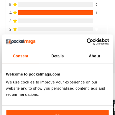
5
0
4
1
3
0
2
0
1
0
VISUALIZZA LE RECENSIONI
Consent
Details
About
Welcome to pocketmags.com
We use cookies to improve your experience on our
website and to show you personalised content, ads and
EDIZIONI INDIETRO
Visualizza tutti
recommendations.