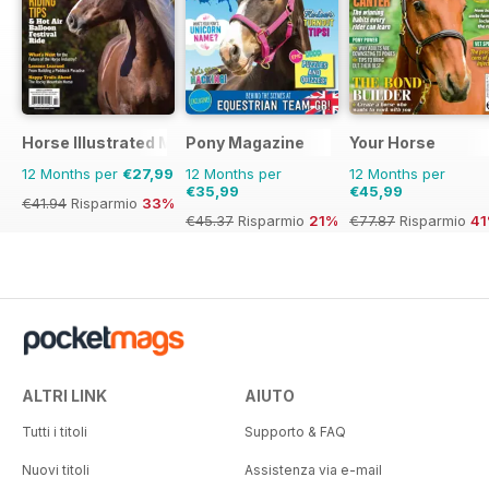
Horse Illustrated Magazine
Pony Magazine
Your Horse
12 Months per
€27,99
12 Months per
12 Months per
€35,99
€45,99
€41.94
Risparmio
33%
€45.37
Risparmio
21%
€77.87
Risparmio
4
ALTRI LINK
AIUTO
Tutti i titoli
Supporto & FAQ
Nuovi titoli
Assistenza via e-mail