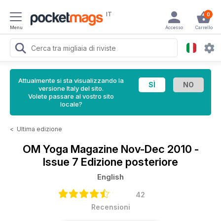
IT
0
Menu
Accesso
Carrello
Attualmente si sta visualizzando la
versione Italy del sito.
Volete passare al vostro sito
locale?
<
Ultima edizione
OM Yoga Magazine
Nov-Dec 2010 -
Issue 7 Edizione posteriore
English
42
Recensioni