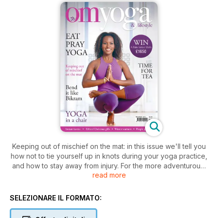
Keeping out of mischief on the mat: in this issue we'll tell you
how not to tie yourself up in knots during your yoga practice,
and how to stay away from injury. For the more adventurous,
read more
you can read about zero gravity yoga, living life not on a
rubber mat, but upside down, hanging from the ceiling. For
something altogether more sedate, we have some practical
SELEZIONARE IL FORMATO:
yoga for you simply sitting in a chair - great if you're working
all day in an office. And we show you the benefits of re-