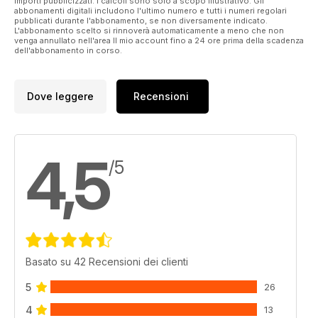
importi pubblicizzati. I calcoli sono solo a scopo illustrativo. Gli
abbonamenti digitali includono l'ultimo numero e tutti i numeri regolari
pubblicati durante l'abbonamento, se non diversamente indicato.
L'abbonamento scelto si rinnoverà automaticamente a meno che non
venga annullato nell'area Il mio account fino a 24 ore prima della scadenza
dell'abbonamento in corso.
Dove leggere
Recensioni
4,5
/5
Basato su 42 Recensioni dei clienti
5
26
4
13