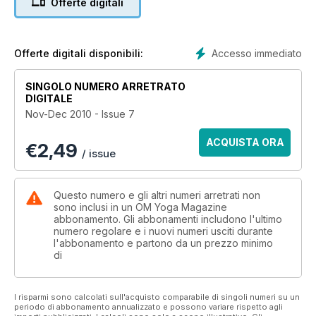
Offerte digitali
connecting with nature, taking time out to smell the flowers, to
find more inner peace.
Accesso immediato
Offerte digitali disponibili:
SINGOLO NUMERO ARRETRATO
DIGITALE
Nov-Dec 2010 - Issue 7
ACQUISTA ORA
€
2,49
/ issue
Questo numero e gli altri numeri arretrati non
sono inclusi in un OM Yoga Magazine
abbonamento. Gli abbonamenti includono l'ultimo
numero regolare e i nuovi numeri usciti durante
l'abbonamento e partono da un prezzo minimo
di
I risparmi sono calcolati sull'acquisto comparabile di singoli numeri su un
periodo di abbonamento annualizzato e possono variare rispetto agli