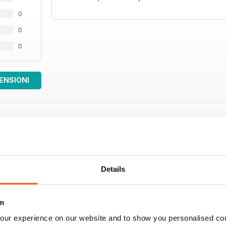
0
0
0
ENSIONI
Details
m
our experience on our website and to show you personalised co