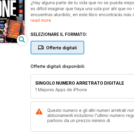
¿Hay alguna parte de tu vida que no se pueda mejor
es difícil imaginar que haya una sola por ahí que no
encuentras aturdido, en este libro encontrarás más
read more
permanecer un segundo más sin descubrirlas?
SELEZIONARE IL FORMATO:
Offerte digitali
Offerte digitali disponibili:
SINGOLO NUMERO ARRETRATO DIGITALE
1 Mejores Apps de iPhone
Questo numero e gli altri numeri arretrati no
abbonamenti includono l'ultimo numero rego
partono da un prezzo minimo di