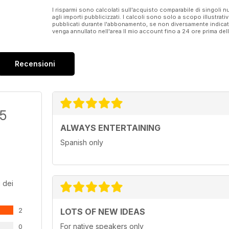
I risparmi sono calcolati sull'acquisto comparabile di singoli
agli importi pubblicizzati. I calcoli sono solo a scopo illustrati
pubblicati durante l'abbonamento, se non diversamente indic
venga annullato nell'area Il mio account fino a 24 ore prima d
Recensioni
/5
ALWAYS ENTERTAINING
Spanish only
 dei
2
LOTS OF NEW IDEAS
For native speakers only
0