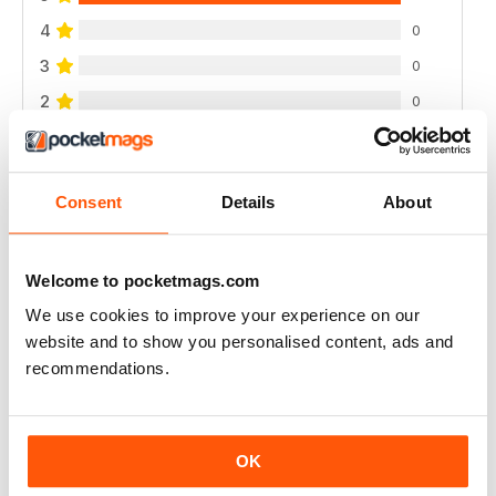
4
0
3
0
2
0
1
0
Consent
Details
About
VISUALIZZA LE RECENSIONI
Welcome to pocketmags.com
We use cookies to improve your experience on our
INTEREST IN PARANORMAL THIS IS FOR YOU
website and to show you personalised content, ads and
recommendations.
Interest in Paranormal this is for you... My interest
started after seeing mysterious goings on at Tower of
London. Not a place to spend Halloween night on
guard in, with its history. This mag is full of insight.
OK
Recensito 26 ottobre 2018