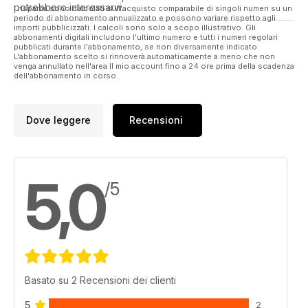
potrebbero interessarvi.
I risparmi sono calcolati sull'acquisto comparabile di singoli numeri su un
periodo di abbonamento annualizzato e possono variare rispetto agli
importi pubblicizzati. I calcoli sono solo a scopo illustrativo. Gli
abbonamenti digitali includono l'ultimo numero e tutti i numeri regolari
pubblicati durante l'abbonamento, se non diversamente indicato.
L'abbonamento scelto si rinnoverà automaticamente a meno che non
venga annullato nell'area Il mio account fino a 24 ore prima della scadenza
dell'abbonamento in corso.
Dove leggere
Recensioni
5,0
/5
Basato su 2 Recensioni dei clienti
5
2