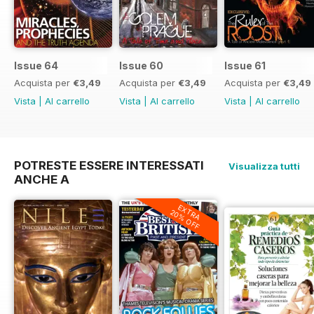
Issue 64
Issue 60
Issue 61
Acquista per
€3,49
Acquista per
€3,49
Acquista per
€3,49
Vista
|
Al carrello
Vista
|
Al carrello
Vista
|
Al carrello
POTRESTE ESSERE INTERESSATI
Visualizza tutti
ANCHE A
EXTRA
20% OFF