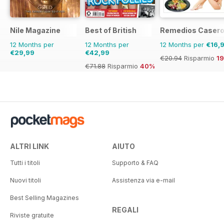
Nile Magazine
Best of British
Remedios Caser
12 Months per
12 Months per
12 Months per
€16,
€29,99
€42,99
€20.94
Risparmio
1
€71.88
Risparmio
40%
ALTRI LINK
AIUTO
Tutti i titoli
Supporto & FAQ
Nuovi titoli
Assistenza via e-mail
Best Selling Magazines
REGALI
Riviste gratuite