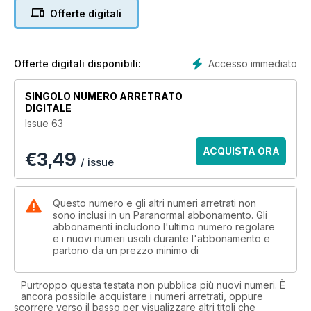
communicate with the other side. Beyond ghosts and ghouls,
Offerte digitali
delve into the multifaceted enigma of paranormal
phenomena, unraveling the very essence of reality itself.
Each issue of Paranormal Magazine showcases these
Accesso immediato
Offerte digitali disponibili:
phenomena in action and strives to provide answers. Embark
on this transformative journey with us, as it may fulfill your
SINGOLO NUMERO ARRETRATO
deepest hopes and aspirations.
DIGITALE
Issue 63
ACQUISTA ORA
€
3,49
/ issue
Questo numero e gli altri numeri arretrati non
sono inclusi in un Paranormal abbonamento. Gli
abbonamenti includono l'ultimo numero regolare
e i nuovi numeri usciti durante l'abbonamento e
partono da un prezzo minimo di
Purtroppo questa testata non pubblica più nuovi numeri. È
ancora possibile acquistare i numeri arretrati, oppure
scorrere verso il basso per visualizzare altri titoli che