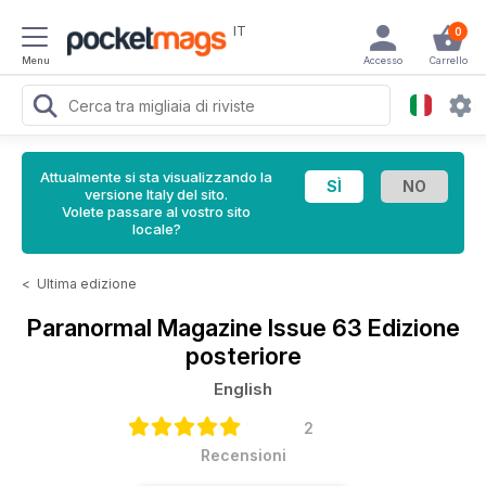
IT
0
Menu
Accesso
Carrello
Attualmente si sta visualizzando la
versione Italy del sito.
Volete passare al vostro sito
locale?
<
Ultima edizione
Paranormal Magazine
Issue 63 Edizione
posteriore
English
2
Recensioni