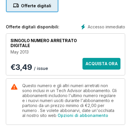
technology prizes every week. Grab your copy today!
Offerte digitali
Accesso immediato
Offerte digitali disponibili:
SINGOLO NUMERO ARRETRATO
DIGITALE
May 2013
ACQUISTA ORA
€
3,49
/ issue
Questo numero e gli altri numeri arretrati non
sono inclusi in un Tech Advisor abbonamento. Gli
abbonamenti includono l'ultimo numero regolare
e i nuovi numeri usciti durante l'abbonamento e
partono da un prezzo minimo di
€2,00
per
numero . Se volete abbonarvi, date un'occhiata
al nostro sito web
Opzioni di abbonamento