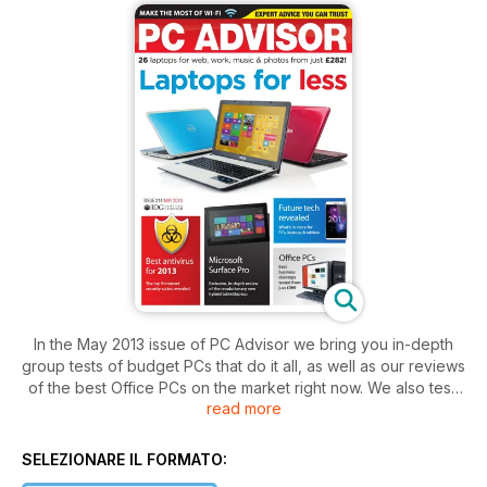
In the May 2013 issue of PC Advisor we bring you in-depth
group tests of budget PCs that do it all, as well as our reviews
of the best Office PCs on the market right now. We also test,
read more
rank and rate all the latest internet security suites. There's our
exlusive Surface Pro review, as well as our regular list of the
top 100 products on sale in the UK right now and 30 pages of
SELEZIONARE IL FORMATO:
technology tips and tricks. Plus: your chance to win