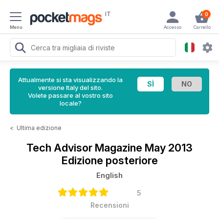
IT
0
Menu
Accesso
Carrello
Attualmente si sta visualizzando la
versione Italy del sito.
Volete passare al vostro sito
locale?
<
Ultima edizione
Tech Advisor Magazine
May 2013
Edizione posteriore
English
5
Recensioni