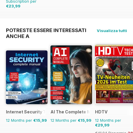
Subscription per
€23,99
€48.86
Risparmio
51%
POTRESTE ESSERE INTERESSATI
Visualizza tutti
ANCHE A
Internet Security The Complete Manual
AI The Complete Manual
HDTV
12 Months per
€15,99
12 Months per
€15,99
12 Months per
€29,99
€41.94
Risparmio
2