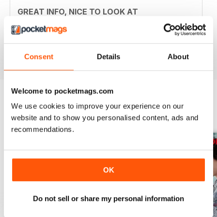
GREAT INFO, NICE TO LOOK AT
A great way to read tech reviews and advice. Be good
if there was video.
Recensito 24 novembre 2012
Consent
Details
About
Welcome to pocketmags.com
We use cookies to improve your experience on our
EDIZIONI INDIETRO
Visualizza tutti
website and to show you personalised content, ads and
recommendations.
OK
Do not sell or share my personal information