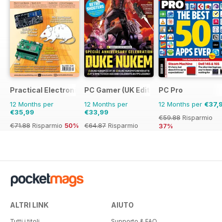
Practical Electronics
PC Gamer (UK Edition)
PC Pro
12 Months per
12 Months per
12 Months per
€37,
€35,99
€33,99
€59.88
Risparmio
€71.88
Risparmio
50%
€64.87
Risparmio
37%
48%
ALTRI LINK
AIUTO
Tutti i titoli
Supporto & FAQ