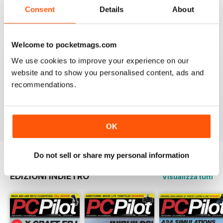
Consent
Details
About
Welcome to pocketmags.com
PC PILOT
We use cookies to improve your experience on our
Great resource! Would like to see some reviews of FAA
website and to show you personalised content, ads and
& EASA approved BATDs & AATDs as a higher end sim
alternatives to building a sim. Not all of us are computer
recommendations.
geeks and just want to press "on" and churn & burn!
Recensito 09 marzo 2021
OK
Do not sell or share my personal information
EDIZIONI INDIETRO
Visualizza tutti