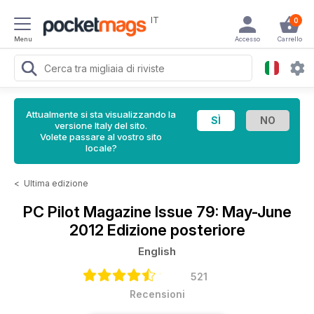
IT
0
Menu
Accesso
Carrello
Attualmente si sta visualizzando la
versione Italy del sito.
Volete passare al vostro sito
locale?
<
Ultima edizione
PC Pilot Magazine
Issue 79: May-June
2012 Edizione posteriore
English
521
Recensioni