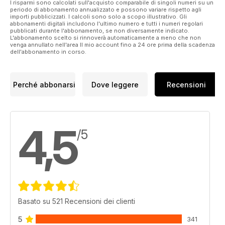
I risparmi sono calcolati sull'acquisto comparabile di singoli numeri su un
Hardware review highlights include:
periodo di abbonamento annualizzato e possono variare rispetto agli
importi pubblicizzati. I calcoli sono solo a scopo illustrativo. Gli
• X-Plane 10 from Aerosoft – X-Plane 10 is the most ambitious
abbonamenti digitali includono l'ultimo numero e tutti i numeri regolari
release of the franchise to date.
pubblicati durante l'abbonamento, se non diversamente indicato.
L'abbonamento scelto si rinnoverà automaticamente a meno che non
venga annullato nell'area Il mio account fino a 24 ore prima della scadenza
• SimCat 5 from RC Simulations – A new interface designed to
dell'abbonamento in corso.
help us break free from the dreaded mouse and keyboard.
Tutorials
Perché abbonarsi
Dove leggere
Recensioni
As usual our tutorials encompass a wide spectrum of subject
matter.
Airliner:
4,5
• Concorde - Lighting the Fires - Engines & Systems
/5
• General Aviation:
• Twin-Engined Flying – An Introduction – Part 1
Military:
• Rise of Flight – Flying and Fighting in the Nieuport 28
Basato su 521 Recensioni dei clienti
5
341
PLUS!