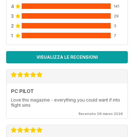
Flight Sim Adventure – Las Vegas to Reno, Nevada
4
141
Aerosoft Interview – Winfried Diekmann from Aerosoft
3
reveals his future plans for x-Plane 10
29
2
3
1
7
VISUALIZZA LE RECENSIONI
PC PILOT
Love this magazine - everything you could want if into
flight sims
Recensito 06 marzo 2026