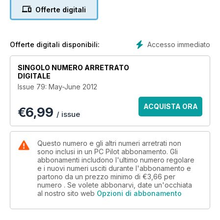
be the answer to everyone’s needs, but it could be the start
Offerte digitali
of a new era of flight simulation.
Aircraft review highlights include:
Accesso immediato
Offerte digitali disponibili:
• ‘Le’ Embraer Phenom 100 from Feelthere - An excellent
blend of features and avionics coupled with great handling
SINGOLO NUMERO ARRETRATO
characteristics make the Phenom an ideal personal flight
DIGITALE
simulation transport aircraft.
Issue 79: May-June 2012
• Piper Malibu PA-46 from Carenado - Windows XP with SP3
ACQUISTA ORA
€
6,99
installed, Vista or 7 (32- or 64-Bit). Microsoft Flight Simulator
/ issue
FSX with SP1 and SP2 (or Acceleration Pack) installed.
Pentium V/2GHz or similar – 2GB RAM – 512MB graphics card.
205 MB available hard disk space.
Questo numero e gli altri numeri arretrati non
sono inclusi in un PC Pilot abbonamento. Gli
abbonamenti includono l'ultimo numero regolare
Scenery review highlights include:
e i nuovi numeri usciti durante l'abbonamento e
• New Zealand South from Orbx - Orbx Full Terrain products
partono da un prezzo minimo di
€3,66
per
are simply the best scenery add-ons currently available in
numero . Se volete abbonarvi, date un'occhiata
Flight Simulation. If you have not yet seen this line of
al nostro sito web
Opzioni di abbonamento
products, the natural diversity in NZSI presents a perfect
opportunity.