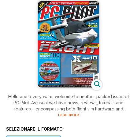
Hello and a very warm welcome to another packed issue of
PC Pilot. As usual we have news, reviews, tutorials and
features – encompassing both flight sim hardware and
read more
software.
Reviews
SELEZIONARE IL FORMATO:
• Microsoft Flight is our lead review in this edition – It may not