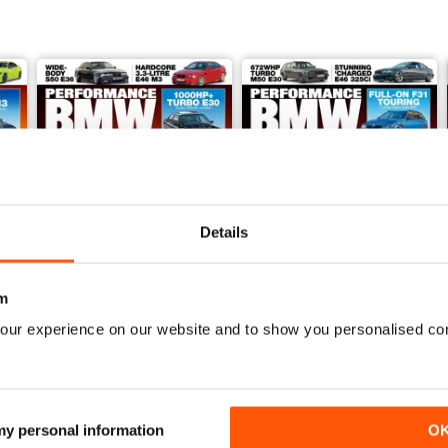
Details
m
our experience on our website and to show you personalised co
June/July 2022
April/May 2022
Acquista per
€5,99
Acquista per
€5,99
Vista
|
Al carrello
Vista
|
Al carrello
 my personal information
O