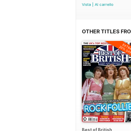
Vista
|
Al carrello
OTHER TITLES FR
EXTR
20% OF
Best of British