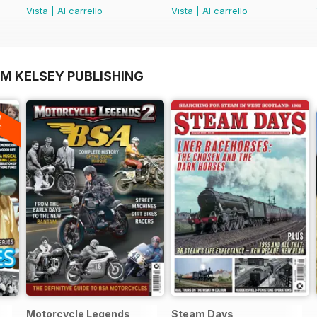
Vista
|
Al carrello
Vista
|
Al carrello
OM KELSEY PUBLISHING
A
F
Motorcycle Legends
Steam Days