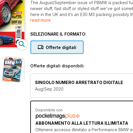
The August/September issue of PBMW is packed full
newer stuff, fast stuff or styled stuff we've got some
here in the UK and it’s an E30 M3 packing possibly 
read more
While the swap itself is absolutely insane, the rest of
stunning build all-round.
It’s not the only engine-swapped machine lurking in
SELEZIONARE IL FORMATO:
something special under their bonnets. The first of t
one makes up for any lack of E31 content by having
Offerte digitali
an E36 drifter for you that’s powered by an absolute
outrageous 754hp and it’s one of the wildest S54 b
metal wide-body E28? Well we’ve got one of those fo
Offerte digitali disponibili:
while we’re on the subject of wide-bodies, we’ve al
machine isn’t just about looks as it’s packing twin hy
insane. We’ve also got a gorgeous air-ride E21 plus a
SINGOLO NUMERO ARRETRATO DIGITALE
Aug/Sep 2020
Disponibile con
ABBONAMENTO ALLA LETTURA ILLIMITATA
Ottenere
accesso illimitato
a Performance BMW e olt