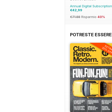
Annual Digital Subscriptio
€42,99
€71.88
Risparmio
40%
POTRESTE ESSERE
EXTR
20% OF