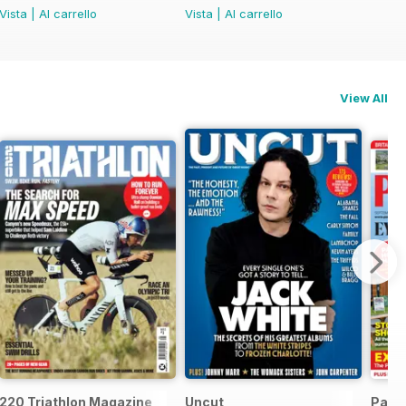
Vista
|
Al carrello
Vista
|
Al carrello
View All
220 Triathlon Magazine
Uncut
Park 