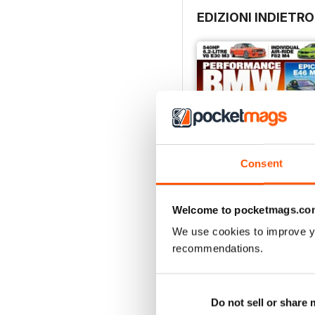
EDIZIONI INDIETRO
Consent
Welcome to pocketmags.co
We use cookies to improve y
Aug/Sept 2022
recommendations.
Acquista per
€5,99
Vista
|
Al carrello
Do not sell or share