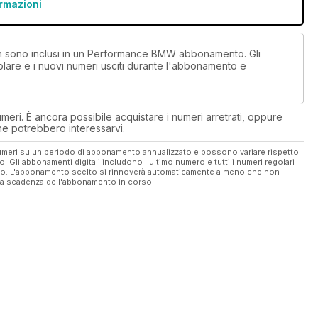
ormazioni
non sono inclusi in un Performance BMW abbonamento. Gli
lare e i nuovi numeri usciti durante l'abbonamento e
eri. È ancora possibile acquistare i numeri arretrati, oppure
 che potrebbero interessarvi.
 numeri su un periodo di abbonamento annualizzato e possono variare rispetto
vo. Gli abbonamenti digitali includono l'ultimo numero e tutti i numeri regolari
ato. L'abbonamento scelto si rinnoverà automaticamente a meno che non
ella scadenza dell'abbonamento in corso.