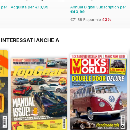
n per
Acquista per
€10,99
Annual Digital Subscription per
€40,99
€71.88
Risparmio
43%
 INTERESSATI ANCHE A
A
F