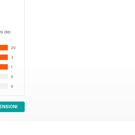
ni dei
20
3
1
0
0
ENSIONI