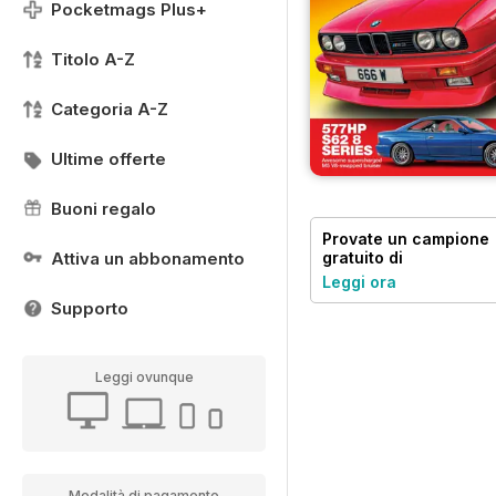
Pocketmags Plus+
Titolo A-Z
Categoria A-Z
Ultime offerte
Buoni regalo
Provate un
campione
Attiva un abbonamento
gratuito
di
Performance BMW
Leggi ora
Supporto
Leggi ovunque
Modalità di pagamento