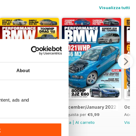
Visualizza tutti
About
ntent, ads and
February/March 2022
December/January 2022
Octo
Acquista per
€5,99
Acquista per
€5,99
Acqui
Vista
|
Al carrello
Vista
|
Al carrello
Vista
K