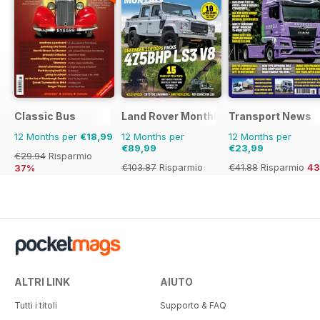
Classic Bus
Land Rover Monthly
Transport News
12 Months per
€18,99
12 Months per
12 Months per
€89,99
€23,99
€29.94
Risparmio
€103.87
Risparmio
€41.88
Risparmio
4
37%
13%
ALTRI LINK
AIUTO
Tutti i titoli
Supporto & FAQ