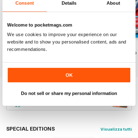
Consent
Details
About
Welcome to pocketmags.com
We use cookies to improve your experience on our
website and to show you personalised content, ads and
Aug/Sept 2022
June/July 2022
April/May 2022
recommendations.
Acquista per
€5,99
Acquista per
€5,99
Acquista per
€5,99
Vista
|
Al carrello
Vista
|
Al carrello
Vista
|
Al carrello
OK
Provate un
campione gratuito
di
Do not sell or share my personal information
Performance BMW
Leggi ora
SPECIAL EDITIONS
Visualizza tutti