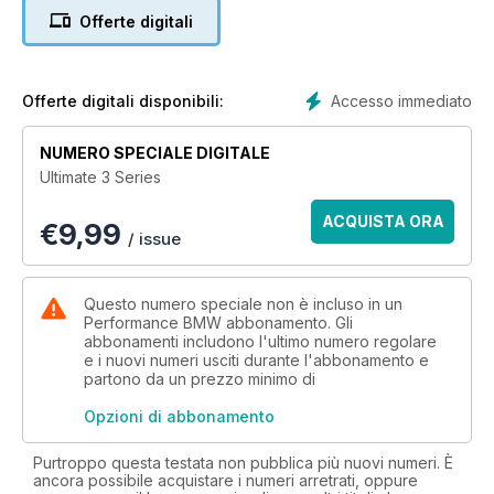
the best tuned 3 Series to have ever appeared in these
Offerte digitali
pages. Ultimate 3 Series features a selection of the finest
examples of the 3 Series from the past ten years of PBMW,
covering everything from engine swaps and forced induction
to the ultimate show builds and everything in between,
Accesso immediato
Offerte digitali disponibili:
providing something for every 3 Series fan.
From classic to modern, Ultimate 3 Series delivers exactly
NUMERO SPECIALE DIGITALE
what it promises – nothing but the ultimate modified 3 Series
Ultimate 3 Series
feature cars together in one spectacular special!
ACQUISTA ORA
€
9,99
/ issue
Questo numero speciale non è incluso in un
Performance BMW abbonamento. Gli
abbonamenti includono l'ultimo numero regolare
e i nuovi numeri usciti durante l'abbonamento e
partono da un prezzo minimo di
Opzioni di abbonamento
Purtroppo questa testata non pubblica più nuovi numeri. È
ancora possibile acquistare i numeri arretrati, oppure