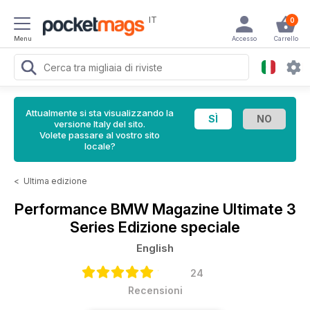
IT
0
Menu
Accesso
Carrello
Attualmente si sta visualizzando la
versione Italy del sito.
Volete passare al vostro sito
locale?
<
Ultima edizione
Performance BMW Magazine
Ultimate 3
Series Edizione speciale
English
24
Recensioni