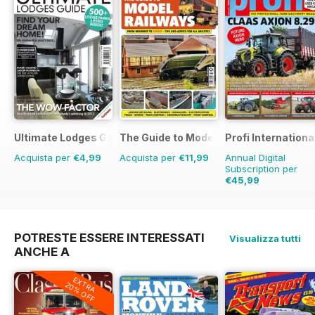
Ultimate Lodges Guide
The Guide to Model Railways
Profi Internationa
Acquista per
€4,99
Acquista per
€11,99
Annual Digital
Subscription per
€45,99
€77.87
Risparmio
4
POTRESTE ESSERE INTERESSATI
Visualizza tutti
ANCHE A
EXTRA
20% OFF