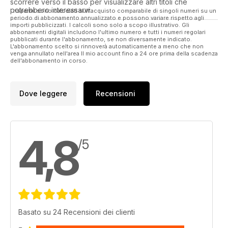
scorrere verso il basso per visualizzare altri titoli che
potrebbero interessarvi.
I risparmi sono calcolati sull'acquisto comparabile di singoli numeri su un
periodo di abbonamento annualizzato e possono variare rispetto agli
importi pubblicizzati. I calcoli sono solo a scopo illustrativo. Gli
abbonamenti digitali includono l'ultimo numero e tutti i numeri regolari
pubblicati durante l'abbonamento, se non diversamente indicato.
L'abbonamento scelto si rinnoverà automaticamente a meno che non
venga annullato nell'area Il mio account fino a 24 ore prima della scadenza
dell'abbonamento in corso.
Dove leggere
Recensioni
4,8
/5
Basato su 24 Recensioni dei clienti