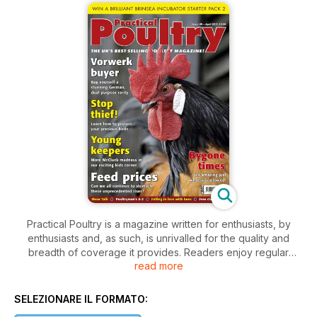
Practical Poultry is a magazine written for enthusiasts, by
enthusiasts and, as such, is unrivalled for the quality and
breadth of coverage it provides. Readers enjoy regular
read more
articles about everything from housing and runs to moulting
and incubation. There are features for young keepers and
experienced fanciers, an essential Q&A section and delicious
SELEZIONARE IL FORMATO:
recipe ideas. What’s more, our unique breeders directory –