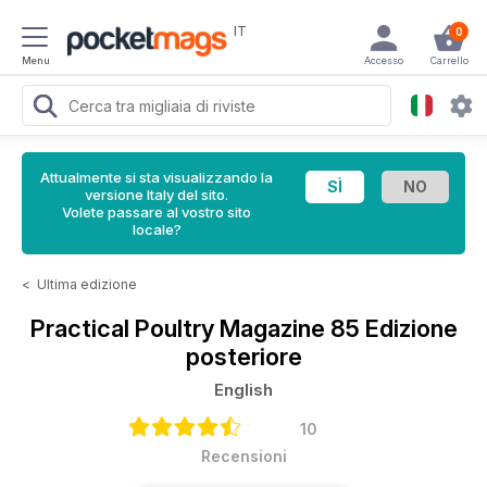
IT
0
Menu
Accesso
Carrello
Attualmente si sta visualizzando la
versione Italy del sito.
Volete passare al vostro sito
locale?
<
Ultima edizione
Practical Poultry Magazine
85 Edizione
posteriore
English
10
Recensioni