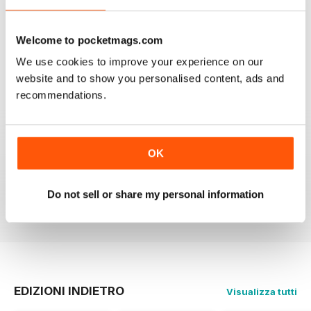
GREAT AP
Welcome to pocketmags.com
Would be 5 stars but my credits dissapeared and i paid
for 6 issues and only got 2
We use cookies to improve your experience on our
Recensito 24 novembre 2012
website and to show you personalised content, ads and
recommendations.
OK
Reading this mag gives me enormous pleasure. The
layout is excellent and the articles are very informative.
A brilliant read.
Do not sell or share my personal information
Recensito 01 giugno 2012
EDIZIONI INDIETRO
Visualizza tutti