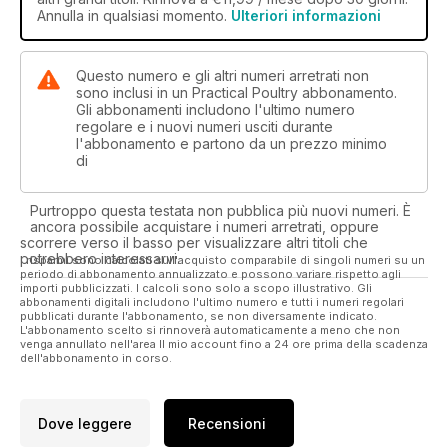
Annulla in qualsiasi momento.
Ulteriori informazioni
Questo numero e gli altri numeri arretrati non
sono inclusi in un Practical Poultry abbonamento.
Gli abbonamenti includono l'ultimo numero
regolare e i nuovi numeri usciti durante
l'abbonamento e partono da un prezzo minimo
di
Purtroppo questa testata non pubblica più nuovi numeri. È
ancora possibile acquistare i numeri arretrati, oppure
scorrere verso il basso per visualizzare altri titoli che
potrebbero interessarvi.
I risparmi sono calcolati sull'acquisto comparabile di singoli numeri su un
periodo di abbonamento annualizzato e possono variare rispetto agli
importi pubblicizzati. I calcoli sono solo a scopo illustrativo. Gli
abbonamenti digitali includono l'ultimo numero e tutti i numeri regolari
pubblicati durante l'abbonamento, se non diversamente indicato.
L'abbonamento scelto si rinnoverà automaticamente a meno che non
venga annullato nell'area Il mio account fino a 24 ore prima della scadenza
dell'abbonamento in corso.
Dove leggere
Recensioni