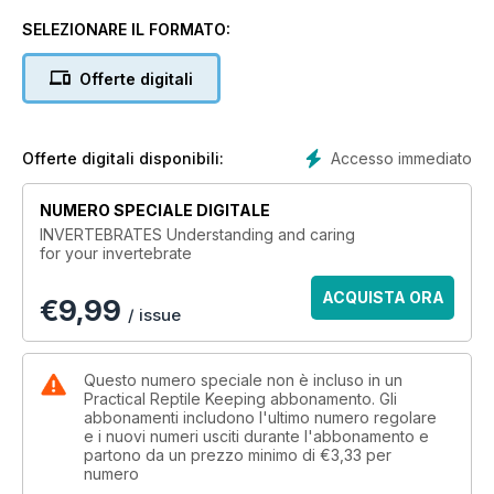
fascinating behaviours. Only quite recently, though, have they
started to be
SELEZIONARE IL FORMATO:
kept as pets for these reasons, although their popularity is
growing rapidly.
Offerte digitali
This is a unique guide to all the popular groups of terrestrial
invertebrates, covering everything from stick insects to
tarantulas, and
giant millipedes to giant land snails. Some of these species
Accesso immediato
Offerte digitali disponibili:
are ideal as
children’s pets, being easily accommodated in the home, and
NUMERO SPECIALE DIGITALE
relatively
INVERTEBRATES Understanding and caring
undemanding in terms of their care needs.
for your invertebrate
Drawing on the expertise of Practical Reptile Keeping
magazine’s team
ACQUISTA ORA
€
9,99
of contributors, this exciting 100 page publication is a guide
/ issue
that anyone
interested in keeping invertebrates will want to have as a
reference on
Questo numero speciale non è incluso in un
their shelves.
Practical Reptile Keeping abbonamento. Gli
abbonamenti includono l'ultimo numero regolare
Aside from extensive coverage of the invertebrates
e i nuovi numeri usciti durante l'abbonamento e
themselves, there
partono da un prezzo minimo di
€3,33
per
is detailed information relating to their care and breeding,
numero
plus general