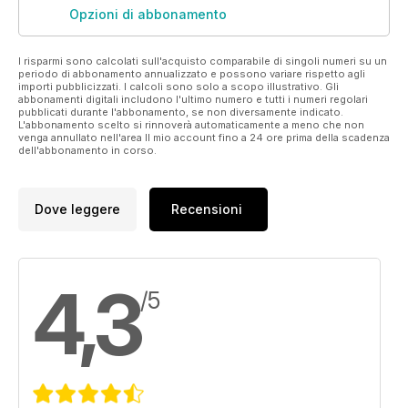
guidance about starting out with members of each particular
Opzioni di abbonamento
group.
The whole publication is illustrated throughout with stunning
I risparmi sono calcolati sull'acquisto comparabile di singoli numeri su un
colour
periodo di abbonamento annualizzato e possono variare rispetto agli
photography, capturing the striking beauty of these
importi pubblicizzati. I calcoli sono solo a scopo illustrativo. Gli
abbonamenti digitali includono l'ultimo numero e tutti i numeri regolari
creatures.
pubblicati durante l'abbonamento, se non diversamente indicato.
It is the latest addition to our Practical Pets series of titles,
L'abbonamento scelto si rinnoverà automaticamente a meno che non
venga annullato nell'area Il mio account fino a 24 ore prima della scadenza
which
dell'abbonamento in corso.
already covers lizards, snakes, amphibians and tortoises.
Why not collect
the set? If you have missed any of the previous titles, then
Dove leggere
Recensioni
don’t worry.
You can obtain copies by calling 01959-541444 with a debit
or credit card,
or order online via www.kelseyshop.co.uk by searching in the
4,3
“Books &
/5
Bookazines” section of the site.
Meanwhile, if you want to discover more about Practical
Reptile
Keeping magazine itself, visit our website as below, for print
or digital
copies.