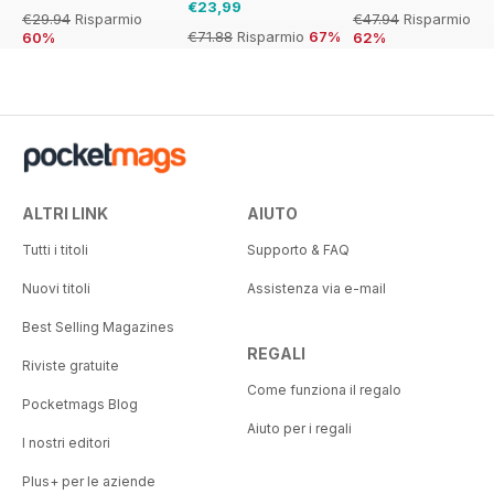
€23,99
€29.94
Risparmio
€47.94
Risparmio
€71.88
Risparmio
67%
60%
62%
ALTRI LINK
AIUTO
Tutti i titoli
Supporto & FAQ
Nuovi titoli
Assistenza via e-mail
Best Selling Magazines
REGALI
Riviste gratuite
Come funziona il regalo
Pocketmags Blog
Aiuto per i regali
I nostri editori
Plus+ per le aziende