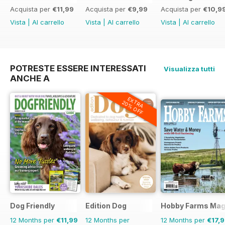
Acquista per
€11,99
Acquista per
€9,99
Acquista per
€10,9
Vista
|
Al carrello
Vista
|
Al carrello
Vista
|
Al carrello
POTRESTE ESSERE INTERESSATI
Visualizza tutti
ANCHE A
EXTRA
20% OFF
Dog Friendly
Edition Dog
Hobby Farms Mag
12 Months per
€11,99
12 Months per
12 Months per
€17,