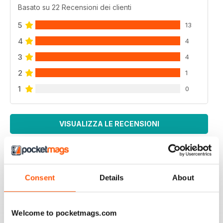
Basato su 22 Recensioni dei clienti
5
13
4
4
3
4
2
1
1
0
VISUALIZZA LE RECENSIONI
Consent
Details
About
REPTILE KEEPING MADE EASY
My son loves this and it's enabled him to grow his
reptile collection.
Welcome to pocketmags.com
Recensito 15 aprile 2019