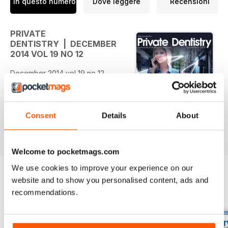
In questo numero
Dove leggere
Recensioni
PRIVATE
DENTISTRY | DECEMBER
2014 VOL 19 NO 12
December 2014 vol 19 no 12
Consent
Details
About
Welcome to pocketmags.com
We use cookies to improve your experience on our
website and to show you personalised content, ads and
recommendations.
EDIZIONI INDIETRO
Visualizza tutti