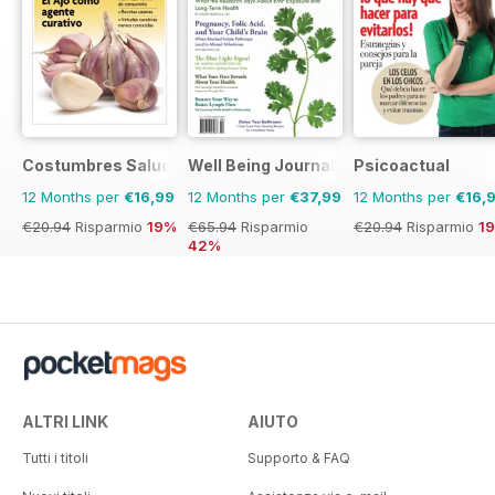
Costumbres Saludables
Well Being Journal
Psicoactual
12 Months per
€16,99
12 Months per
€37,99
12 Months per
€16,
€20.94
Risparmio
19%
€65.94
Risparmio
€20.94
Risparmio
1
42%
ALTRI LINK
AIUTO
Tutti i titoli
Supporto & FAQ