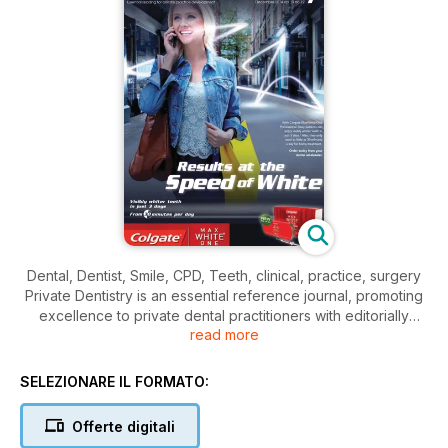
Dental, Dentist, Smile, CPD, Teeth, clinical, practice, surgery
Private Dentistry is an essential reference journal, promoting
excellence to private dental practitioners with editorially
read more
independent articles by opinion leaders, covering the full
range of clinical and management topics.
SELEZIONARE IL FORMATO:
Since Private Dentistry was launched in 1995, it has pushed
the boundaries of dental publishing in the UK with its finely
Offerte digitali
balanced mix of clinical and business articles. It is still the only