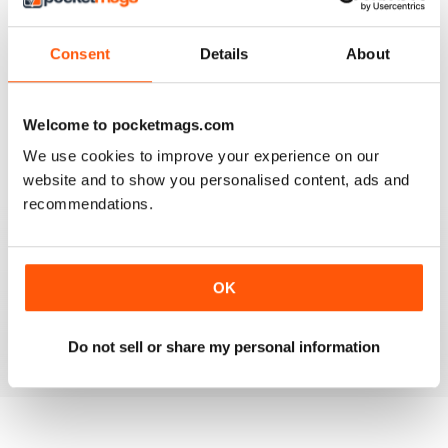
Consent
Details
About
GOOD REVIEW MAG
Canada’s magazine of book news and reviews, good
for staying in touch with book reviews in Canada.
Welcome to pocketmags.com
We use cookies to improve your experience on our
Recensito 08 luglio 2019
website and to show you personalised content, ads and
recommendations.
GREAT
OK
Grateful reviews of the latest books
Recensito 16 ottobre 2018
Do not sell or share my personal information