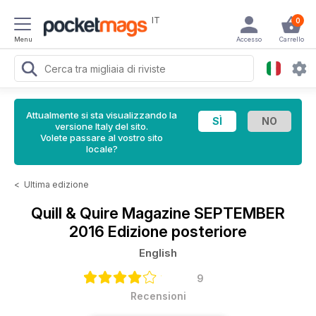
IT
0
Menu
Accesso
Carrello
Attualmente si sta visualizzando la
versione Italy del sito.
Volete passare al vostro sito
locale?
<
Ultima edizione
Quill & Quire Magazine
SEPTEMBER
2016 Edizione posteriore
English
9
Recensioni