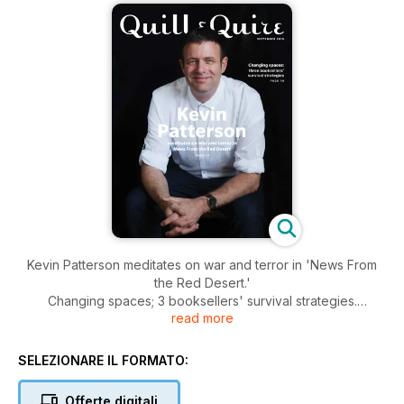
Kevin Patterson meditates on war and terror in 'News From
the Red Desert.'
Changing spaces; 3 booksellers' survival strategies.
read more
Anosh Irani's new novel 'The Parcel' is of exceptional merit. It
is both unsparing and a testament to the human spirit.
SELEZIONARE IL FORMATO:
Offerte digitali