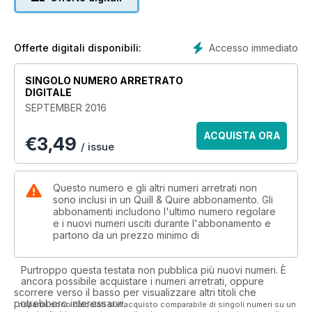
Accesso immediato
Offerte digitali disponibili:
SINGOLO NUMERO ARRETRATO
DIGITALE
SEPTEMBER 2016
ACQUISTA ORA
€
3,49
/ issue
Questo numero e gli altri numeri arretrati non
sono inclusi in un Quill & Quire abbonamento. Gli
abbonamenti includono l'ultimo numero regolare
e i nuovi numeri usciti durante l'abbonamento e
partono da un prezzo minimo di
Purtroppo questa testata non pubblica più nuovi numeri. È
ancora possibile acquistare i numeri arretrati, oppure
scorrere verso il basso per visualizzare altri titoli che
potrebbero interessarvi.
I risparmi sono calcolati sull'acquisto comparabile di singoli numeri su un