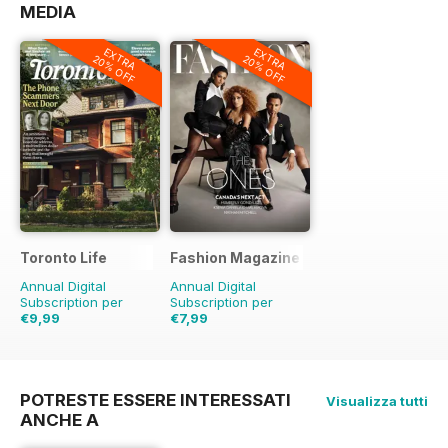
MEDIA
EXTRA
EXTRA
20% OFF
20% OFF
Toronto Life
Fashion Magazine
Annual Digital
Annual Digital
Subscription per
Subscription per
€9,99
€7,99
€95.88
Risparmio
€59.90
Risparmio
90%
87%
POTRESTE ESSERE INTERESSATI
Visualizza tutti
ANCHE A