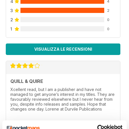
4
4
3
2
2
0
1
0
VISUALIZZA LE RECENSIONI
QUILL & QUIRE
Xcellent read, but I am a publisher and have not
managed to get anyone’s interest in my titles. They are
favourably reviewed elsewhere but I never hear from
you, despite info releases and samples. Hope that
changes one day. Lorene at Durvile Publications
Recensito 11 marzo 2020