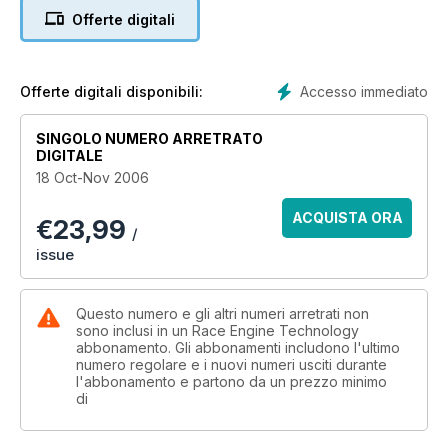
Summit, news from manufacturers on engines and
Offerte digitali
transmissions, a look at the Cosworth DFZ.
Accesso immediato
Offerte digitali disponibili:
SINGOLO NUMERO ARRETRATO
DIGITALE
18 Oct-Nov 2006
ACQUISTA ORA
€
23,99
/
issue
Questo numero e gli altri numeri arretrati non
sono inclusi in un Race Engine Technology
abbonamento. Gli abbonamenti includono l'ultimo
numero regolare e i nuovi numeri usciti durante
l'abbonamento e partono da un prezzo minimo
di