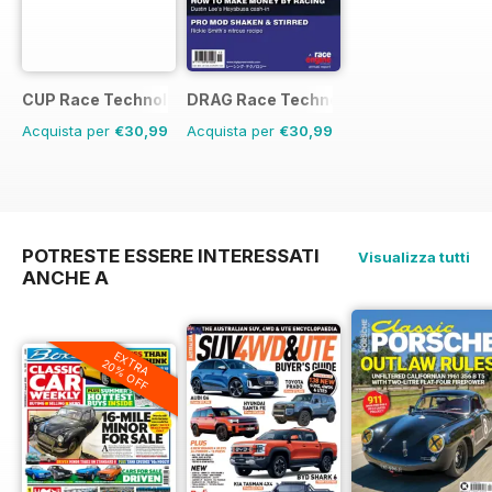
CUP Race Technology
DRAG Race Technology
Acquista per
€30,99
Acquista per
€30,99
POTRESTE ESSERE INTERESSATI
Visualizza tutti
ANCHE A
EXTRA
20% OFF