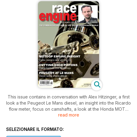
This issue contains in conversation with Alex Hitzinger, a first
look a the Peugeot Le Mans diesel, an insight into the Ricardo
flow meter, focus on camshafts, a look at the Honda MOTO
read more
GP V5, an insight into Mahle and F1, how Joe Gibbs Racing
work with their suppliers, a insight into the ACO scrutineering
system, a look at new products and services for engine and
SELEZIONARE IL FORMATO:
transmission manufacturers, looking ahead to Race Engine