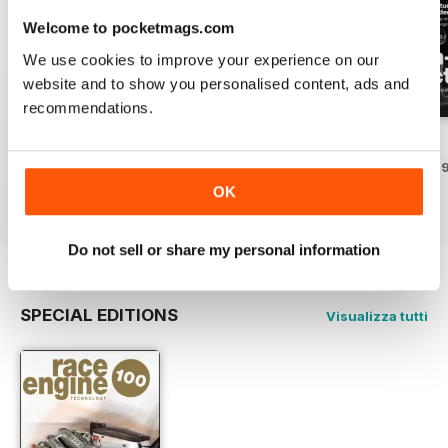
Welcome to pocketmags.com
We use cookies to improve your experience on our
website and to show you personalised content, ads and
recommendations.
162 Dec-Jan
161 Oct-Nov
160 Aug-Sep
Acquista per
€21,99
Acquista per
€21,99
Acquista per
€21,9
OK
Vista
|
Al carrello
Vista
|
Al carrello
Vista
|
Al carrello
Do not sell or share my personal information
SPECIAL EDITIONS
Visualizza tutti