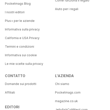
Come funziona il regalo
Pocketmags Blog
Aiuto per i regali
I nostri editori
Plus+ per le aziende
Informativa sulla privacy
California e USA Privacy
Termini e condizioni
Informativa sui cookie
Le mie scelte sulla privacy
CONTATTO
L'AZIENDA
Domande sui prodotti
Chi siamo
Affiliati
Pocketmags.com
magazine.co.uk
EDITORI
JellyfishCoNNect.com