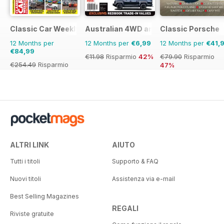
Classic Car Weekly
Australian 4WD and SUV Buyers Guide
Classic Porsche
12 Months per
12 Months per
€6,99
12 Months per
€41,
€84,99
€11.98
Risparmio
42%
€79.90
Risparmio
€254.49
Risparmio
47%
67%
ALTRI LINK
AIUTO
Tutti i titoli
Supporto & FAQ
Nuovi titoli
Assistenza via e-mail
Best Selling Magazines
REGALI
Riviste gratuite