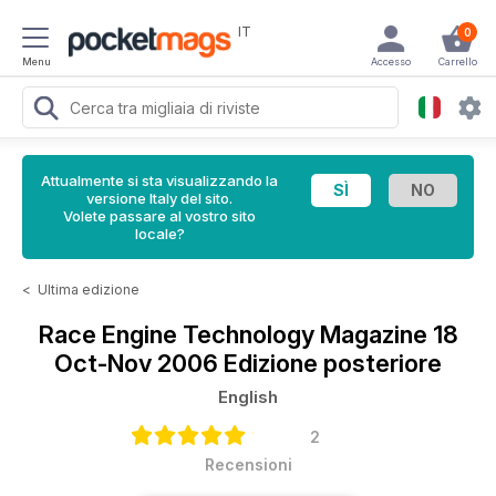
IT
0
Menu
Accesso
Carrello
Attualmente si sta visualizzando la
versione Italy del sito.
Volete passare al vostro sito
locale?
<
Ultima edizione
Race Engine Technology Magazine
18
Oct-Nov 2006 Edizione posteriore
English
2
Recensioni