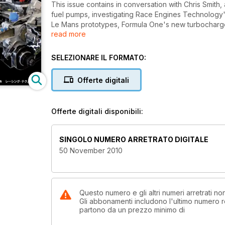
This issue contains in conversation with Chris Smith
fuel pumps, investigating Race Engines Technology'
Le Mans prototypes, Formula One's new turbocharge
read more
2003 and their future, future of NHRA top fuel, a Pro
SELEZIONARE IL FORMATO:
Offerte digitali
Offerte digitali disponibili:
SINGOLO NUMERO ARRETRATO DIGITALE
50 November 2010
Questo numero e gli altri numeri arretrati 
Gli abbonamenti includono l'ultimo numero r
partono da un prezzo minimo di