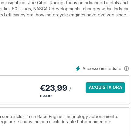
, an insight inot Joe Gibbs Racing, focus on advanced metals and
s first 50 issues, NASCAR developments, changes within Indycar,
d efficiancy era, how motorcycle engines have evolved since
fessor Blair poem.
Accesso immediato
€
23,99
ACQUISTA ORA
/
issue
non sono inclusi in un Race Engine Technology abbonamento.
egolare e i nuovi numeri usciti durante l'abbonamento e