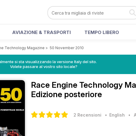
AVIAZIONE & TRASPORTI
TEMPO LIBERO
ne Technology Magazine
>
50 November 2010
lmente si sta visualizzando la versione Italy del sito.
Volete passare al vostro sito locale?
Race Engine Technology M
Edizione posteriore
2 Recensioni
• English
•