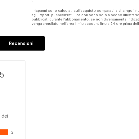
I risparmi sono calcolati sull'acquisto comparabile di singoli
agli importi pubblicizzati. I calcoli sono solo a scopo illustrati
pubblicati durante l'abbonamento, se non diversamente indic
venga annullato nell'area Il mio account fino a 24 ore prima d
Recensioni
/5
 dei
2