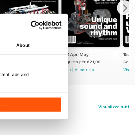
About
159 Jun-Jul
158 Apr-May
157 
Acquista per
€21,99
Acquista per
€21,99
Acqui
Vista
|
Al carrello
Vista
|
Al carrello
Vista
ntent, ads and
K
Visualizza tutti