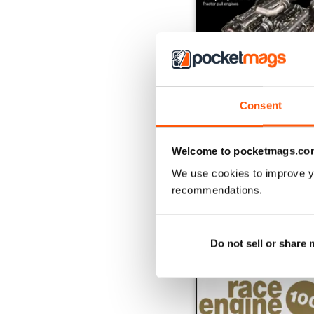
Consent
162 Dec-Jan
Acquista per
€21,99
Welcome to pocketmags.co
Vista
|
Al carrello
We use cookies to improve y
recommendations.
Do not sell or share
SPECIAL EDITIONS