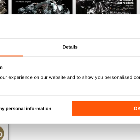
Details
161 Oct-Nov
160 Aug-Sep
Acquista per
€21,99
Acquista per
€21,99
m
Vista
|
Al carrello
Vista
|
Al carrello
our experience on our website and to show you personalised co
 my personal information
O