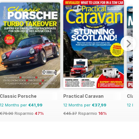
Classic Porsche
Practical Caravan
Clas
12 Months per
€41,99
12 Months per
€37,99
12 Mo
€79.90
Risparmio
47%
€45.37
Risparmio
16%