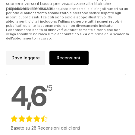
66 SEBART SUKHOI 50 - part 4
scorrere verso il basso per visualizzare altri titoli che
- Revisiting this potent EP 3D machine.
potrebbero interessarvi.
I risparmi sono calcolati sull'acquisto comparabile di singoli numeri su un
72 PARKZONE ULTRA MICRO F4U
periodo di abbonamento annualizzato e possono variare rispetto agli
importi pubblicizzati. I calcoli sono solo a scopo illustrativo. Gli
CORSAIR - A micro version of this iconic
abbonamenti digitali includono l'ultimo numero e tutti i numeri regolari
WW2 warbird.
pubblicati durante l'abbonamento, se non diversamente indicato.
L'abbonamento scelto si rinnoverà automaticamente a meno che non
venga annullato nell'area Il mio account fino a 24 ore prima della scadenza
Regulars
dell'abbonamento in corso.
6 LIFT OFF - News from around the world
of aeromodelling.
32 ROCKETRY - Reach for the Stars - part
Dove leggere
Recensioni
7. Stability - time to bust some myths...
44 THE BLACK ART
The Electric flight column
66 FLYING RC - Scale Flight - part 7
4,6
Warbirds, retracts and getting up - and down...
/5
84 TRADING POST
The latest new products...
87 HOTLINE
2011 events for your diary.
98 OUTLINE
Dave Bishop has the last word...
Basato su 28 Recensioni dei clienti