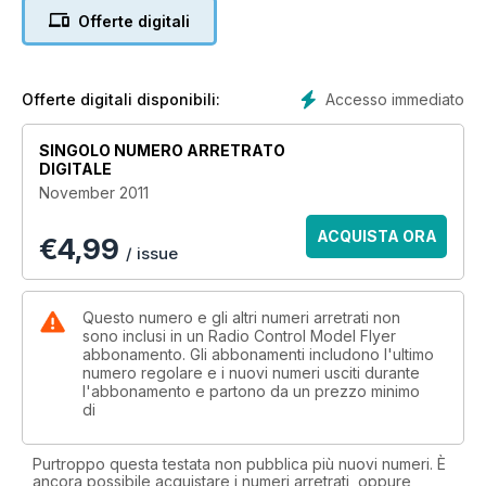
48 FREEBEE PLAN - Vulcanezer
Offerte digitali
Build your own V bomber - FF EP...
52 COMPETITION
Win a Parkzone Ultra Micro F-27Q
Stryker 180
Accesso immediato
Offerte digitali disponibili:
62 MODEL MAGIC - A Fine Firefly 1.
70 RALLY RETRO -Wings ‘n Wheels
SINGOLO NUMERO ARRETRATO
25th Anniversary of this popular show...
DIGITALE
76 DESIGN - Barnstorming Wizard!
November 2011
Take a DB Mighty Barnstormer and a
Westland Wizard 3-view...
ACQUISTA ORA
€
4,99
80 SCALE FEATURE - Slingsby Cadet
/ issue
background to the subject of our feature plan.
Reviews 18 MOSQUITO FIGHTER BOMBER - Art
Tech’s foam EP PNP twin.
Questo numero e gli altri numeri arretrati non
26 PARKZONE F-27Q STRYKER 180
sono inclusi in un Radio Control Model Flyer
abbonamento. Gli abbonamenti includono l'ultimo
- A mini delta pusher that has bite...
numero regolare e i nuovi numeri usciti durante
40 E-FLITE LEADER 480 - A pocket-sized
l'abbonamento e partono da un prezzo minimo
semi-retro look aerobat.
di
54 FMS WARBIRD 800 P-40 and
TEMPEST - A duo of micro EP warbirds
Purtroppo questa testata non pubblica più nuovi numeri. È
from the FMS range.
ancora possibile acquistare i numeri arretrati, oppure