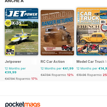
ANCHE A
Jetpower
RC Car Action
Model Car Truck 
12 Months per
12 Months per
€41,99
12 Months per
€14,
€39,99
€47.94
Risparmio
12%
€19.96
Risparmio
2
€47.94
Risparmio
17%