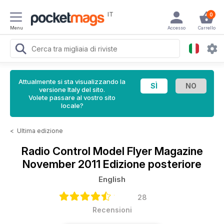
IT
0
Menu
Accesso
Carrello
Attualmente si sta visualizzando la
versione Italy del sito.
Volete passare al vostro sito
locale?
<
Ultima edizione
Radio Control Model Flyer Magazine
November 2011 Edizione posteriore
English
28
Recensioni