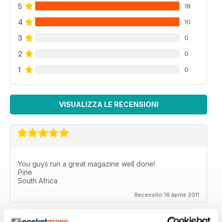
5
18
4
10
3
0
2
0
1
0
VISUALIZZA LE RECENSIONI
You guys run a great magazine well done!
Pine
South Africa
Recensito 16 aprile 2011