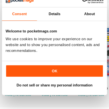
Consent
Details
About
EDIZIONI INDIETRO
Visualizza tutti
Welcome to pocketmags.com
We use cookies to improve your experience on our
website and to show you personalised content, ads and
recommendations.
OK
Oct 23
Sept 23
Aug 23
Do not sell or share my personal information
Acquista per
€5,99
Acquista per
€5,99
Acquista per
€5,99
Vista
|
Al carrello
Vista
|
Al carrello
Vista
|
Al carrello