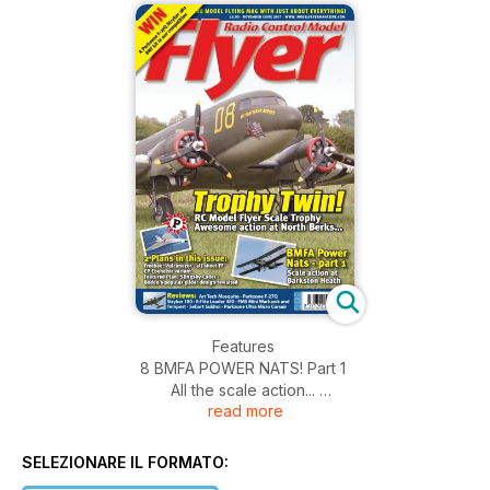
Features
8 BMFA POWER NATS! Part 1
All the scale action...
read more
30 PLAN FEATURE - Slingsby Cadet
A simple scale soarer from Boddo’s stable...
36 RALLY RETRO - RC Flyer Scale Trophy
SELEZIONARE IL FORMATO:
2011. Suberb scale at North Berks...