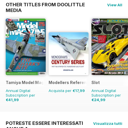
OTHER TITLES FROM DOOLITTLE
View All
MEDIA
Tamiya Model Magazine
Modellers Reference Library
Slot
Annual Digital
Acquista per
€17,99
Annual Digital
Subscription per
Subscription per
€41,99
€24,99
€71.88
Risparmio
42%
€35.94
Risparmio
30%
POTRESTE ESSERE INTERESSATI
Visualizza tutti