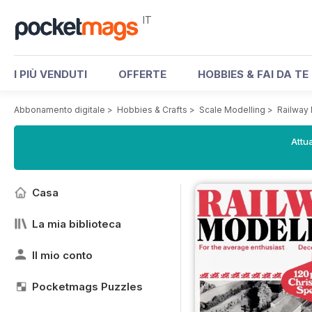
IT
I PIÙ VENDUTI
OFFERTE
HOBBIES & FAI DA TE
Abbonamento digitale
>
Hobbies & Crafts
>
Scale Modelling
>
Railway
Attua
Casa
La mia biblioteca
Il mio conto
Pocketmags Puzzles