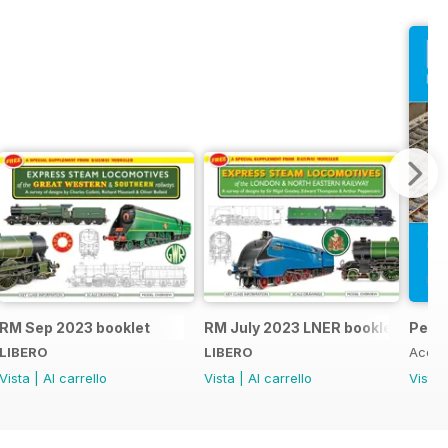
RM Sep 2023 booklet
RM July 2023 LNER booklet
Peco
LIBERO
LIBERO
Acqui
Vista
|
Al carrello
Vista
|
Al carrello
Vista