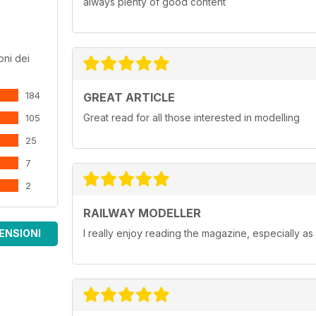
always plenty of good content
oni dei
184
GREAT ARTICLE
Great read for all those interested in modelling
105
25
7
2
RAILWAY MODELLER
ENSIONI
I really enjoy reading the magazine, especially as