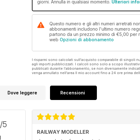
giorni. Annulla in qualsiasi momento.
Ulteriori inf
Questo numero e gli altri numeri arretrati n
abbonamenti includono l'ultimo numero rego
partono da un prezzo minimo di
€5,00
per 
web
Opzioni di abbonamento
I risparmi sono calcolati sull'acquisto comparabile di singoli
agli importi pubblicizzati. I calcoli sono solo a scopo illustrati
pubblicati durante l'abbonamento, se non diversamente indic
venga annullato nell'area Il mio account fino a 24 ore prima d
Dove leggere
Recensioni
/5
RAILWAY MODELLER