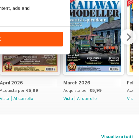
ntent, ads and
K
April 2026
March 2026
Febr
Acquista per
€5,99
Acquista per
€5,99
Acqui
Vista
|
Al carrello
Vista
|
Al carrello
Vista
Visualizza tutti