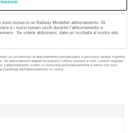
ormazioni
on sono inclusi in un Railway Modeller abbonamento. Gli
lare e i nuovi numeri usciti durante l'abbonamento e
numero . Se volete abbonarvi, date un'occhiata al nostro sito
 numeri su un periodo di abbonamento annualizzato e possono variare rispetto
vo. Gli abbonamenti digitali includono l'ultimo numero e tutti i numeri regolari
ato. L'abbonamento scelto si rinnoverà automaticamente a meno che non
ella scadenza dell'abbonamento in corso.