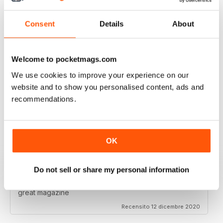
I really enjoy reading the magazine, especially as we
are all in lock down now.
Consent
Details
About
Recensito 11 febbraio 2021
Welcome to pocketmags.com
We use cookies to improve your experience on our
RAILWAY MODELLER
website and to show you personalised content, ads and
Good range of articles on model railway layouts,
recommendations.
information on new products and articles on how to
construct or modify items
Recensito 26 gennaio 2021
OK
Do not sell or share my personal information
RAILWAY MODELLER
great magazine
Recensito 12 dicembre 2020