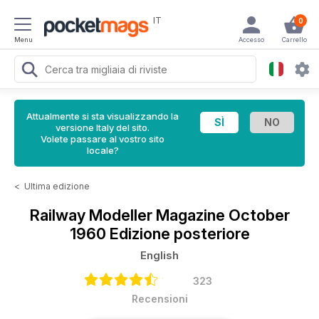
IT
0
Menu
Accesso
Carrello
Attualmente si sta visualizzando la
versione Italy del sito.
Volete passare al vostro sito
locale?
<
Ultima edizione
Railway Modeller Magazine
October
1960 Edizione posteriore
English
323
Recensioni