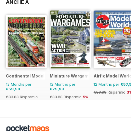
ANCHE A
Continental Modeller
Miniature Wargames
Airfix Model Worl
12 Months per
12 Months per
12 Months per
€57,
€59,99
€79,99
€83.88
Risparmio
3
€83.88
Risparmio
€83.88
Risparmio
5%
28%