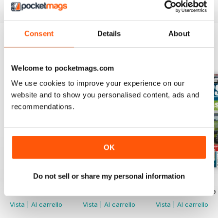
Consent
Details
About
EDIZIONI INDIETRO
Visualizza tutti
Welcome to pocketmags.com
We use cookies to improve your experience on our
website and to show you personalised content, ads and
recommendations.
OK
Do not sell or share my personal information
Mar-Apr 2020
Jan-Feb 2020
Winter 2020
Acquista per
€5,99
Acquista per
€5,99
Acquista per
€5,99
Vista
|
Al carrello
Vista
|
Al carrello
Vista
|
Al carrello