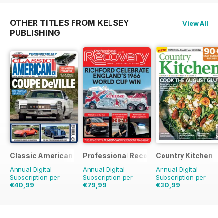
OTHER TITLES FROM KELSEY
View All
PUBLISHING
Classic American Magazine
Professional Recovery Magazine
Country Kitchen
Annual Digital
Annual Digital
Annual Digital
Subscription per
Subscription per
Subscription per
€40,99
€79,99
€30,99
€71.88
Risparmio
43%
€107.82
Risparmio
€59.90
Risparmio
26%
48%