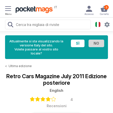
IT
0
Menu
Accesso
Carrello
Attualmente si sta visualizzando la
versione Italy del sito.
Volete passare al vostro sito
locale?
<
Ultima edizione
Retro Cars Magazine
July 2011 Edizione
posteriore
English
4
Recensioni