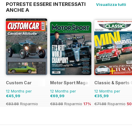
POTRESTE ESSERE INTERESSATI
Visualizza tutti
ANCHE A
Custom Car
Motor Sport Magazine
Classic & Sports 
12 Months per
12 Months per
12 Months per
€45,99
€69,99
€35,99
€83.88
Risparmio
€83.88
Risparmio
17%
€71.88
Risparmio
5
45%