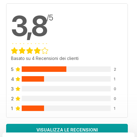
3,8
/5
Basato su 4 Recensioni dei clienti
5
2
4
1
3
0
2
0
1
1
VISUALIZZA LE RECENSIONI