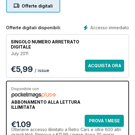
Offerte digitali
Accesso immediato
Offerte digitali disponibili:
SINGOLO NUMERO ARRETRATO
DIGITALE
July 2011
ACQUISTA ORA
€
5,99
/ issue
Disponibile con
ABBONAMENTO ALLA LETTURA
ILLIMITATA
PROVA 1 MESE
€1.09
Ottenere
accesso illimitato
a Retro Cars e oltre 600 altri
grandi titoli. Rinnova a €11,99 / mese dopo 30 giorni.