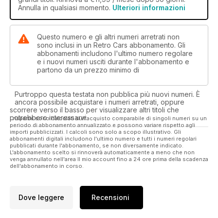
Annulla in qualsiasi momento.
Ulteriori informazioni
Questo numero e gli altri numeri arretrati non
sono inclusi in un Retro Cars abbonamento. Gli
abbonamenti includono l'ultimo numero regolare
e i nuovi numeri usciti durante l'abbonamento e
partono da un prezzo minimo di
Purtroppo questa testata non pubblica più nuovi numeri. È
ancora possibile acquistare i numeri arretrati, oppure
scorrere verso il basso per visualizzare altri titoli che
potrebbero interessarvi.
I risparmi sono calcolati sull'acquisto comparabile di singoli numeri su un
periodo di abbonamento annualizzato e possono variare rispetto agli
importi pubblicizzati. I calcoli sono solo a scopo illustrativo. Gli
abbonamenti digitali includono l'ultimo numero e tutti i numeri regolari
pubblicati durante l'abbonamento, se non diversamente indicato.
L'abbonamento scelto si rinnoverà automaticamente a meno che non
venga annullato nell'area Il mio account fino a 24 ore prima della scadenza
dell'abbonamento in corso.
Dove leggere
Recensioni