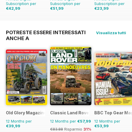
Subscription per
Subscription per
Subscription per
€42,99
€51,99
€23,99
€83.88
Risparmio
€83.88
Risparmio
€29.94
Risparmio
49%
38%
20%
POTRESTE ESSERE INTERESSATI
Visualizza tutti
ANCHE A
Old Glory Magazine
Classic Land Rover Magazine
BBC Top Gear Ma
12 Months per
12 Months per
€57,99
12 Months per
€39,99
€53,99
€83.88
Risparmio
31%