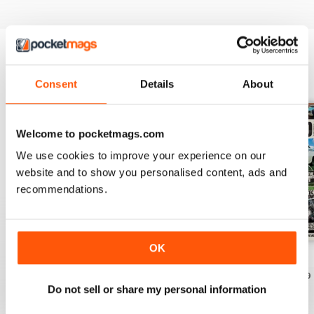
EDIZIONI INDIETRO
Visualizza tutti
Consent
Details
About
Welcome to pocketmags.com
We use cookies to improve your experience on our
website and to show you personalised content, ads and
recommendations.
OK
July 26
June 26
May 26
Acquista per
€5,99
Acquista per
€5,99
Acquista per
€5,99
Do not sell or share my personal information
Vista
|
Al carrello
Vista
|
Al carrello
Vista
|
Al carrello