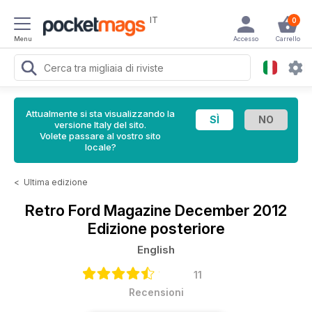
IT
0
Menu
Accesso
Carrello
Attualmente si sta visualizzando la
versione Italy del sito.
Volete passare al vostro sito
locale?
<
Ultima edizione
Retro Ford Magazine
December 2012
Edizione posteriore
English
11
Recensioni