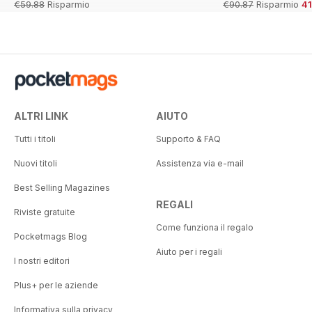
€59.88
Risparmio
€90.87
Risparmio
4
33%
ALTRI LINK
AIUTO
Tutti i titoli
Supporto & FAQ
Nuovi titoli
Assistenza via e-mail
Best Selling Magazines
REGALI
Riviste gratuite
Come funziona il regalo
Pocketmags Blog
Aiuto per i regali
I nostri editori
Plus+ per le aziende
Informativa sulla privacy