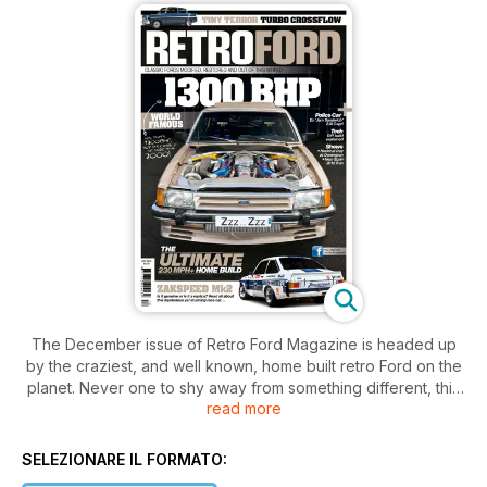
The December issue of Retro Ford Magazine is headed up
by the craziest, and well known, home built retro Ford on the
planet. Never one to shy away from something different, this
read more
month we bring you a Mk2 Granada with a difference.
Powered by a Koenigsegg super-car based V8 that's twin
turbo-charged and produces in excess of 1300bhp. It has a
SELEZIONARE IL FORMATO:
mixture of GT40 and Mustang suspension, Porsche brakes