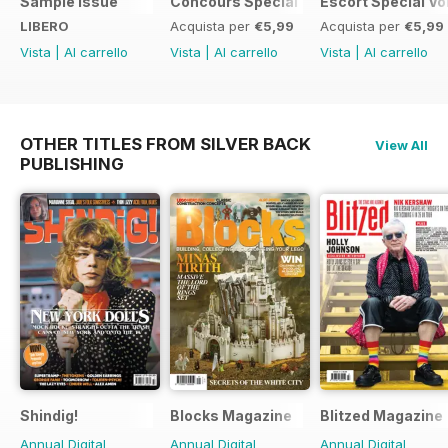
Sample Issue
Concours Special
Escort Special Vol
LIBERO
Acquista per
€5,99
Acquista per
€5,99
Vista
|
Al carrello
Vista
|
Al carrello
Vista
|
Al carrello
OTHER TITLES FROM SILVER BACK
View All
PUBLISHING
Shindig!
Blocks Magazine
Blitzed Magazine
Annual Digital
Annual Digital
Annual Digital