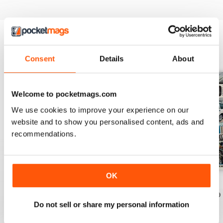
EDIZIONI INDIETRO
Visualizza tutti
Consent
Details
About
Welcome to pocketmags.com
We use cookies to improve your experience on our
website and to show you personalised content, ads and
recommendations.
OK
Aug 26
July 26
June 26
Acquista per
€5,99
Acquista per
€5,99
Acquista per
€5,99
Do not sell or share my personal information
Vista
|
Al carrello
Vista
|
Al carrello
Vista
|
Al carrello