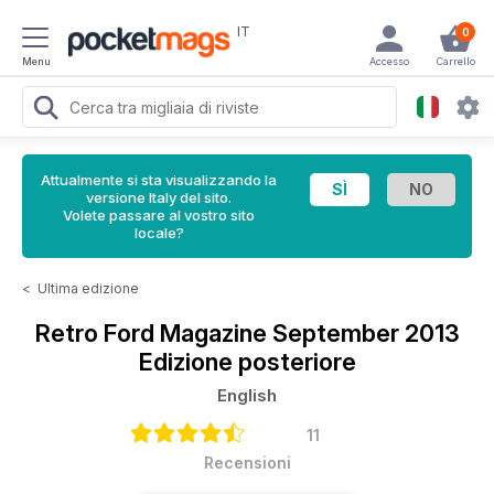
IT
0
Menu
Accesso
Carrello
Attualmente si sta visualizzando la
versione Italy del sito.
Volete passare al vostro sito
locale?
<
Ultima edizione
Retro Ford Magazine
September 2013
Edizione posteriore
English
11
Recensioni