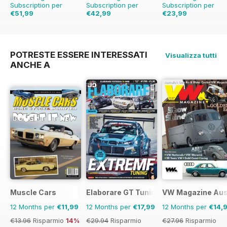
Subscription per
Subscription per
Subscription per
€51,99
€42,99
€23,99
€83.88
Risparmio
€83.88
Risparmio
€29.94
Risparmio
38%
49%
20%
POTRESTE ESSERE INTERESSATI
Visualizza tutti
ANCHE A
Muscle Cars
Elaborare GT Tuning
VW Magazine Aust
12 Months per
€11,99
12 Months per
€17,99
12 Months per
€14,
€13.96
Risparmio
14%
€29.94
Risparmio
€27.96
Risparmio