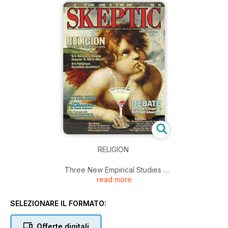
RELIGION
Three New Empirical Studies
read more
1. Does Prayer Work?
2. Are Religious People Happier & More Moral?
3. Are Religious Societies Healthier?
SELEZIONARE IL FORMATO:
Orthodox Judaism and Evolution; Using Pseudoscience to
Teach Science; The Problem with Catastrophes and
Offerte digitali