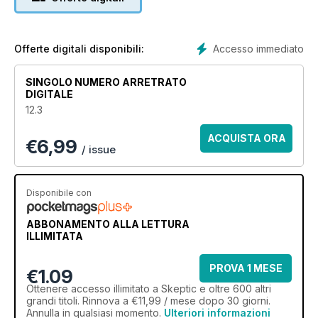
Doomsayers; Who Really Discovered America?; Paranormal
Pooches; Misquoting Einstein; Reviews: Dennett's Breaking
the Spell; Ben-Ari's Just a Theory; Dershowitz's Rights and
Wrongs; Galileo's Children; The Empty Tomb; The God
Accesso immediato
Offerte digitali disponibili:
Gene…
SINGOLO NUMERO ARRETRATO
DIGITALE
12.3
ACQUISTA ORA
€
6,99
/ issue
Disponibile con
ABBONAMENTO ALLA LETTURA
ILLIMITATA
PROVA 1 MESE
€1.09
Ottenere
accesso illimitato
a Skeptic e oltre 600 altri
grandi titoli. Rinnova a €11,99 / mese dopo 30 giorni.
Annulla in qualsiasi momento.
Ulteriori informazioni