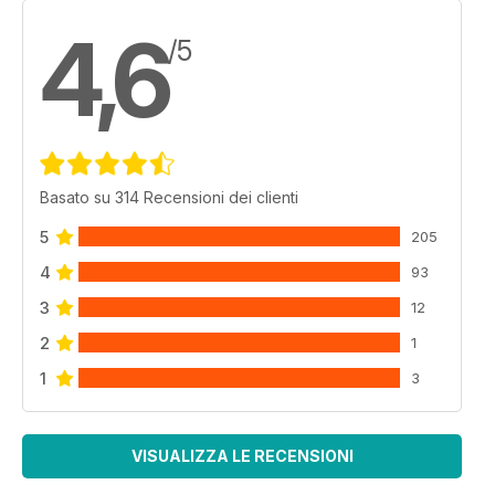
4,6
/5
Basato su 314 Recensioni dei clienti
5
205
4
93
3
12
2
1
1
3
VISUALIZZA LE RECENSIONI