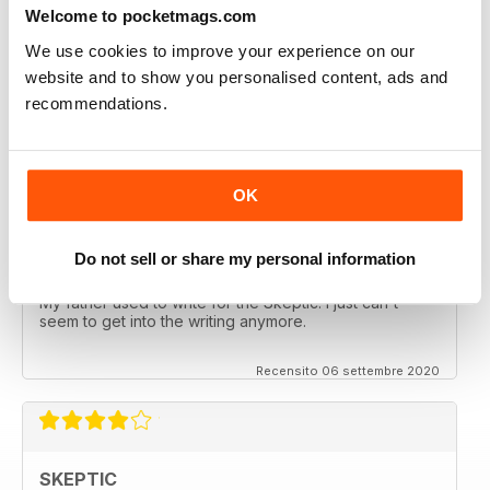
Welcome to pocketmags.com
We use cookies to improve your experience on our
SKEPTIC
website and to show you personalised content, ads and
recommendations.
keeping me saner
thanx
Recensito 06 dicembre 2020
OK
Do not sell or share my personal information
SKEPTIC
My father used to write for the Skeptic. I just can't
seem to get into the writing anymore.
Recensito 06 settembre 2020
SKEPTIC