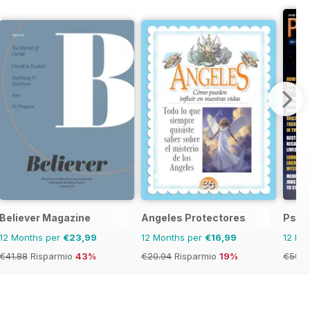
Believer Magazine
Angeles Protectores
Psyc
12 Months per
€23,99
12 Months per
€16,99
12 Mo
€41.88
Risparmio
43%
€20.94
Risparmio
19%
€59.8