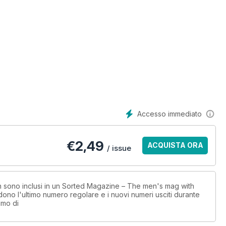
Accesso immediato
€
2,49
ACQUISTA ORA
/ issue
non sono inclusi in un Sorted Magazine – The men's mag with
no l'ultimo numero regolare e i nuovi numeri usciti durante
imo di