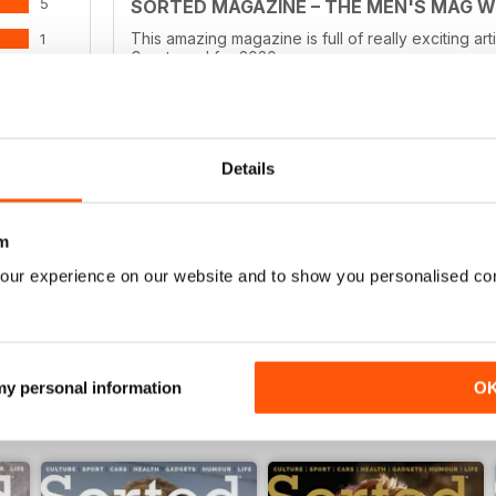
5
SORTED MAGAZINE – THE MEN'S MAG 
This amazing magazine is full of really exciting ar
1
Great read for 2020
0
0
0
Details
GOOD QUALITY MENS MAG
ENSIONI
Good Quality Mens Mag full of culture
m
our experience on our website and to show you personalised co
 my personal information
O