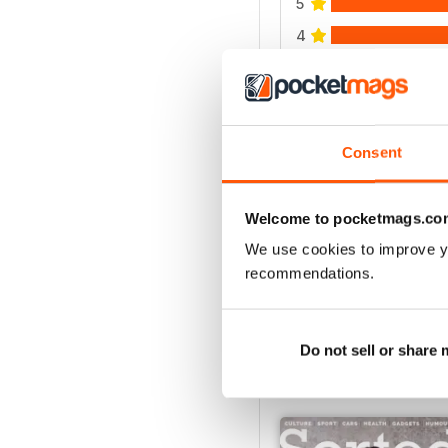
5
4
3
2
1
Consent
VISUALIZZA LE REC
Welcome to pocketmags.co
We use cookies to improve y
recommendations.
Do not sell or share
EDIZIONI INDIETRO