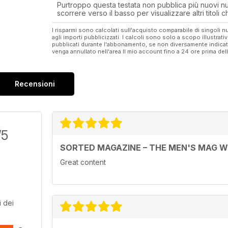
Purtroppo questa testata non pubblica più nuovi num
scorrere verso il basso per visualizzare altri titoli
I risparmi sono calcolati sull'acquisto comparabile di singoli
agli importi pubblicizzati. I calcoli sono solo a scopo illustrati
pubblicati durante l'abbonamento, se non diversamente indic
venga annullato nell'area Il mio account fino a 24 ore prima d
Recensioni
/5
SORTED MAGAZINE – THE MEN'S MAG 
Great content
 dei