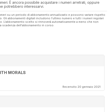
eri. È ancora possibile acquistare i numeri arretrati, oppure
 che potrebbero interessarvi.
 numeri su un periodo di abbonamento annualizzato e possono variare rispetto
vo. Gli abbonamenti digitali includono l'ultimo numero e tutti i numeri regolari
ato. L'abbonamento scelto si rinnoverà automaticamente a meno che non
ella scadenza dell'abbonamento in corso.
WITH MORALS
Recensito 20 gennaio 2021