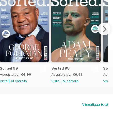
Sorted 99
Sorted 98
Sort
Acquista per
€6,99
Acquista per
€6,99
Acqui
Vista
|
Al carrello
Vista
|
Al carrello
Vista
Visualizza tutti