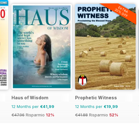
EXTRA
20% OFF
Haus of Wisdom
Prophetic Witness
12 Months per
€41,99
12 Months per
€19,99
€47.96
Risparmio
12%
€41.88
Risparmio
52%