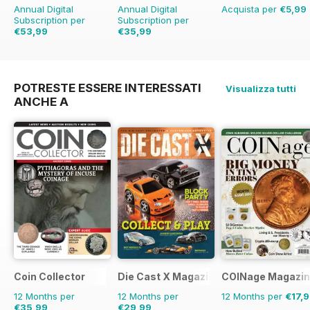
Annual Digital
Annual Digital
Acquista per
€5,99
Subscription per
Subscription per
€53,99
€35,99
€59.96
Risparmio
10%
€41.88
Risparmio
14%
POTRESTE ESSERE INTERESSATI
Visualizza tutti
ANCHE A
Coin Collector
Die Cast X Magazine
COINage Magazi
12 Months per
12 Months per
12 Months per
€17,
€35,99
€29,99