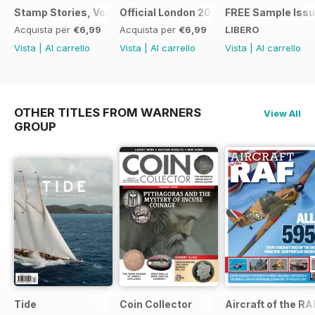
Stamp Stories, Vol 1
Official London 2022 Catalogue
FREE Sample Iss
Acquista per
€6,99
Acquista per
€6,99
LIBERO
Vista
|
Al carrello
Vista
|
Al carrello
Vista
|
Al carrello
OTHER TITLES FROM WARNERS
View All
GROUP
Tide
Coin Collector
Aircraft of the RA