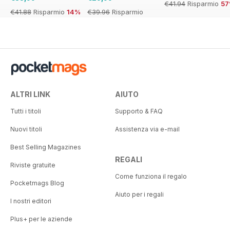
€41.94
Risparmio
5
€41.88
Risparmio
14%
€39.96
Risparmio
25%
ALTRI LINK
AIUTO
Tutti i titoli
Supporto & FAQ
Nuovi titoli
Assistenza via e-mail
Best Selling Magazines
REGALI
Riviste gratuite
Come funziona il regalo
Pocketmags Blog
Aiuto per i regali
I nostri editori
Plus+ per le aziende