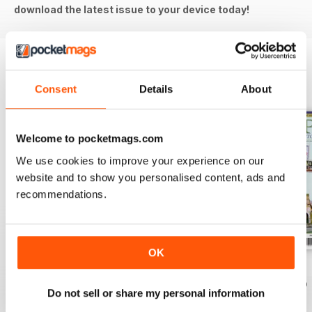
download the latest issue to your device today!
EDIZIONI INDIETRO
Visualizza tutti
Consent
Details
About
Welcome to pocketmags.com
We use cookies to improve your experience on our
website and to show you personalised content, ads and
recommendations.
OK
August 2026
July 2026
June 2026
Acquista per
€7,99
Acquista per
€7,99
Acquista per
€7,99
Do not sell or share my personal information
Vista
|
Al carrello
Vista
|
Al carrello
Vista
|
Al carrello