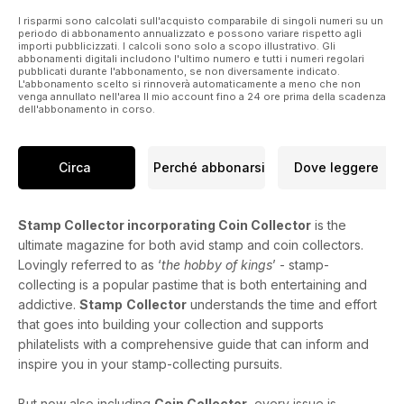
I risparmi sono calcolati sull'acquisto comparabile di singoli numeri su un
periodo di abbonamento annualizzato e possono variare rispetto agli
importi pubblicizzati. I calcoli sono solo a scopo illustrativo. Gli
abbonamenti digitali includono l'ultimo numero e tutti i numeri regolari
pubblicati durante l'abbonamento, se non diversamente indicato.
L'abbonamento scelto si rinnoverà automaticamente a meno che non
venga annullato nell'area Il mio account fino a 24 ore prima della scadenza
dell'abbonamento in corso.
Circa
Perché abbonarsi
Dove leggere
Stamp Collector incorporating Coin Collector
is the
ultimate magazine for both avid stamp and coin collectors.
Lovingly referred to as ‘
the hobby of kings
’ - stamp-
collecting is a popular pastime that is both entertaining and
addictive.
Stamp
Collector
understands the time and effort
that goes into building your collection and supports
philatelists with a comprehensive guide that can inform and
inspire you in your stamp-collecting pursuits.
But now also including
Coin Collector
, every issue is