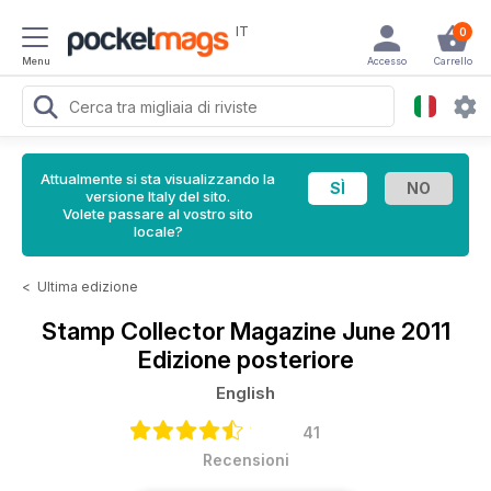
IT
0
Menu
Accesso
Carrello
Attualmente si sta visualizzando la
versione Italy del sito.
Volete passare al vostro sito
locale?
<
Ultima edizione
Stamp Collector Magazine
June 2011
Edizione posteriore
English
41
Recensioni