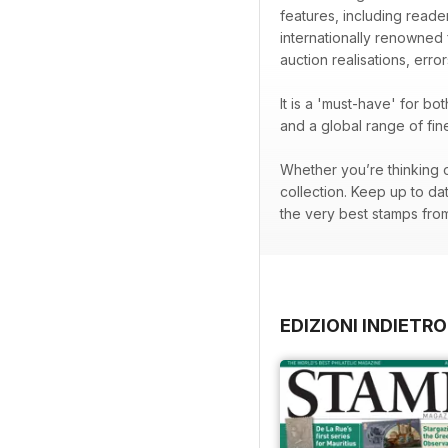
features, including readers
internationally renowned
auction realisations, error
It is a 'must-have' for b
and a global range of fi
Whether you’re thinking o
collection. Keep up to da
the very best stamps from 
EDIZIONI INDIETRO