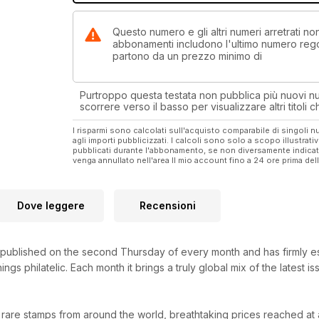
Questo numero e gli altri numeri arretrati 
abbonamenti includono l'ultimo numero rego
partono da un prezzo minimo di
Purtroppo questa testata non pubblica più nuovi num
scorrere verso il basso per visualizzare altri titoli
I risparmi sono calcolati sull'acquisto comparabile di singoli
agli importi pubblicizzati. I calcoli sono solo a scopo illustrati
pubblicati durante l'abbonamento, se non diversamente indic
venga annullato nell'area Il mio account fino a 24 ore prima d
Dove leggere
Recensioni
ublished on the second Thursday of every month and has firmly establ
hings philatelic. Each month it brings a truly global mix of the latest
 rare stamps from around the world, breathtaking prices reached at