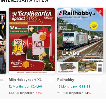
 INTERESSATI ANCHE A
gazine
Mijn Hobbykaart XL
Railhobby
12 Months per
€24,99
12 Months per
€33,99
€54.95
Risparmio
55%
€131.88
Risparmio
74%