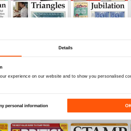
Details
Jul-25
Jun-25
m
Acquista per
€5,99
Acquista per
€5,99
our experience on our website and to show you personalised co
Vista
|
Al carrello
Vista
|
Al carrello
 my personal information
O