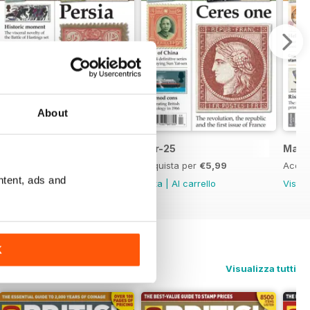
About
May-25
Apr-25
Mar-
Acquista per
€5,99
Acquista per
€5,99
Acqui
ntent, ads and
Vista
|
Al carrello
Vista
|
Al carrello
Vista
K
Visualizza tutti