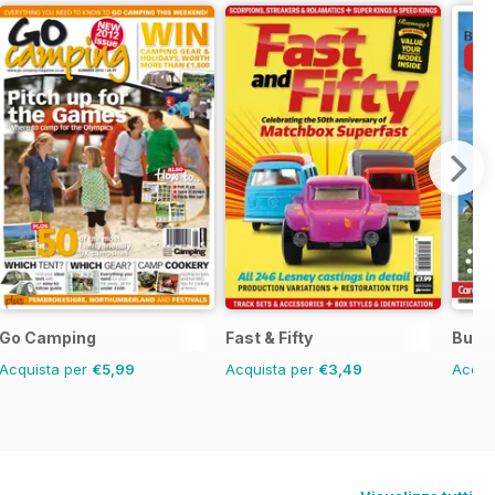
Go Camping
Fast & Fifty
Buyin
Acquista per
€5,99
Acquista per
€3,49
Acqui