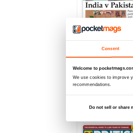
Consent
Aug-25
Welcome to pocketmags.co
Acquista per
€5,99
We use cookies to improve y
Vista
|
Al carrello
recommendations.
Do not sell or share
SPECIAL EDITIONS