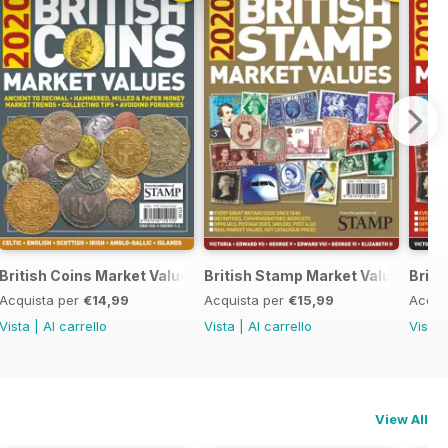
British Coins Market Values 2020
British Stamp Market Values 202
Briti
Acquista per
€14,99
Acquista per
€15,99
Acqui
Vista
|
Al carrello
Vista
|
Al carrello
Vista
View All