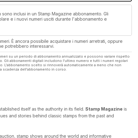
non sono inclusi in un Stamp Magazine abbonamento. Gli
lare e i nuovi numeri usciti durante l'abbonamento e
eri. È ancora possibile acquistare i numeri arretrati, oppure
 che potrebbero interessarvi.
 numeri su un periodo di abbonamento annualizzato e possono variare rispetto
vo. Gli abbonamenti digitali includono l'ultimo numero e tutti i numeri regolari
ato. L'abbonamento scelto si rinnoverà automaticamente a meno che non
ella scadenza dell'abbonamento in corso.
ished itself as the authority in its field.
Stamp Magazine
is
 issues and stories behind classic stamps from the past and
 auction, stamp shows around the world and informative