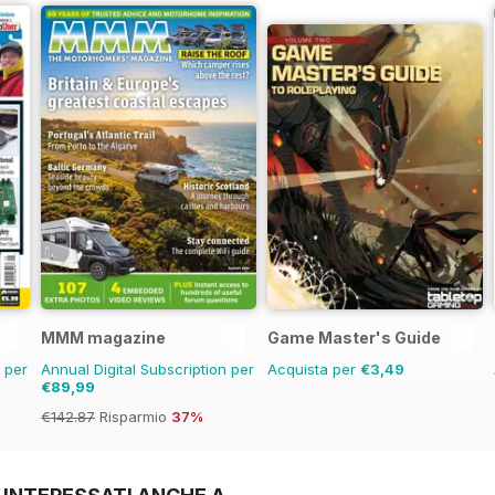
MMM magazine
Game Master's Guide
n per
Annual Digital Subscription per
Acquista per
€3,49
€89,99
€142.87
Risparmio
37%