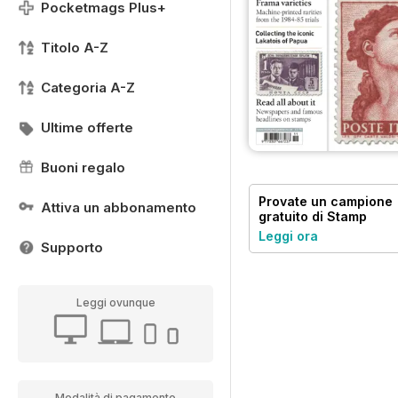
Pocketmags Plus+
Titolo A-Z
Categoria A-Z
Ultime offerte
Buoni regalo
Provate un
campione
Attiva un abbonamento
gratuito
di Stamp
Magazine
Leggi ora
Supporto
Leggi ovunque
Modalità di pagamento