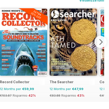
Visualizza tutti
EXTRA
20% OFF
Record Collector
The Searcher
Colle
12 Months per
€59,99
12 Months per
€47,99
12 Mo
€103.87
Risparmio
42%
€83.88
Risparmio
43%
€41.8