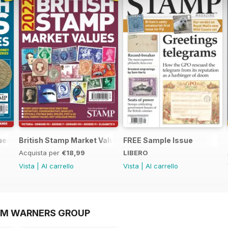
lues 2022
British Stamp Market Values 2022
FREE Sample Issue
Acquista per
€18,99
LIBERO
Vista
|
Al carrello
Vista
|
Al carrello
OM WARNERS GROUP