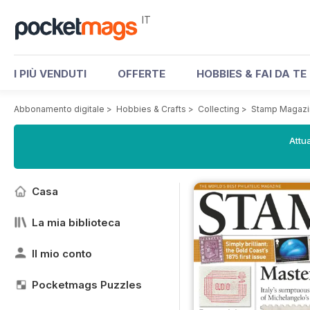
IT
I PIÙ VENDUTI
OFFERTE
HOBBIES & FAI DA TE
Abbonamento digitale
>
Hobbies & Crafts
>
Collecting
>
Stamp Magazi
Attua
Casa
La mia biblioteca
Il mio conto
Pocketmags Puzzles