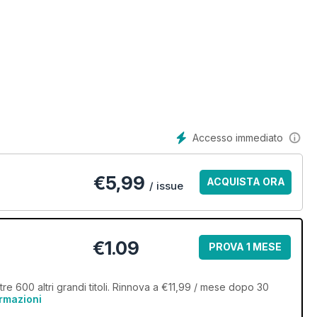
Accesso immediato
€
5,99
ACQUISTA ORA
/ issue
€1.09
PROVA 1 MESE
e 600 altri grandi titoli. Rinnova a €11,99 / mese dopo 30
ormazioni