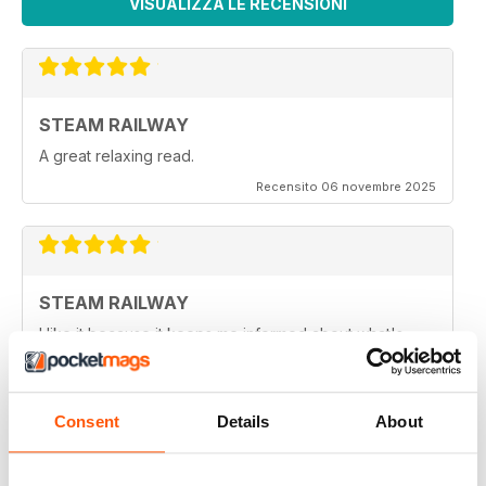
VISUALIZZA LE RECENSIONI
STEAM RAILWAY
A great relaxing read.
Recensito 06 novembre 2025
STEAM RAILWAY
I like it because it keeps me informed about what's
going on, in the steam railway world
Recensito 02 gennaio 2021
Consent
Details
About