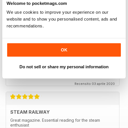
Welcome to pocketmags.com
STEAM RAILWAY
We use cookies to improve your experience on our
Fantastic read, great roundup of the Bluebell Railway
website and to show you personalised content, ads and
60th.
recommendations.
Recensito 24 luglio 2020
OK
STEAM RAILWAY
A first class magazine totally devoted to all types
Do not sell or share my personal information
heritage steam. The only one of it's kind to do so.
Recensito 03 aprile 2020
STEAM RAILWAY
Great magazine. Essential reading for the steam
enthusiast