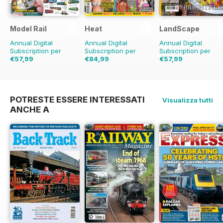
Model Rail
Heat
LandScape
Annual Digital
Annual Digital
Annual Digital
Subscription per
Subscription per
Subscription per
€57,99
€84,99
€57,99
€77.87
Risparmio
€177.99
Risparmio
€83.88
Risparmio
3
26%
52%
POTRESTE ESSERE INTERESSATI
Visualizza tutti
ANCHE A