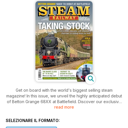
Get on board with the world's biggest selling steam
magazine! In this issue, we unveil the highly anticipated debut
of Betton Grange 68XX at Battlefield. Discover our exclusive
read more
interview with Bluebells chairman on fleet reduction and
explore the whereabouts of the iconic Barry Class of 74.
Excitingly, Patriot is set to steam in 2027! Also, don't miss our
SELEZIONARE IL FORMATO:
comprehensive 2024 Events Guide and the HRA awards.