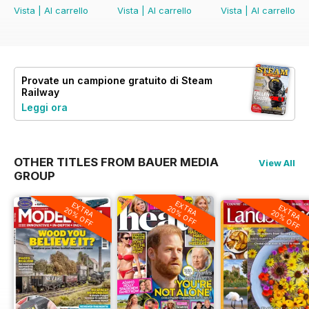
Vista
|
Al carrello
Vista
|
Al carrello
Vista
|
Al carrello
Provate un
campione gratuito
di Steam
Railway
Leggi ora
OTHER TITLES FROM BAUER MEDIA
View All
GROUP
EXTRA
EXTRA
EXTRA
20% OFF
20% OFF
20% OFF