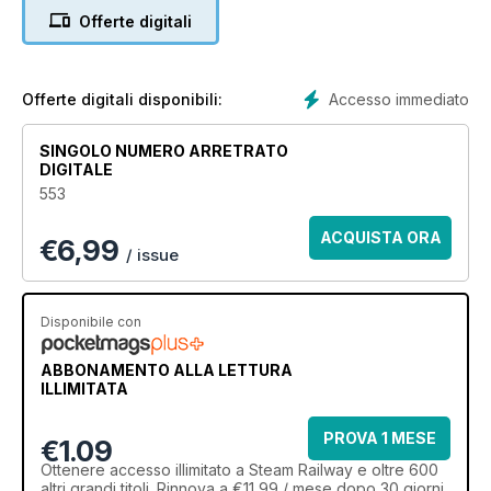
Offerte digitali
Accesso immediato
Offerte digitali disponibili:
SINGOLO NUMERO ARRETRATO
DIGITALE
553
ACQUISTA ORA
€
6,99
/ issue
Disponibile con
ABBONAMENTO ALLA LETTURA
ILLIMITATA
PROVA 1 MESE
€1.09
Ottenere
accesso illimitato
a Steam Railway e oltre 600
altri grandi titoli. Rinnova a €11,99 / mese dopo 30 giorni.