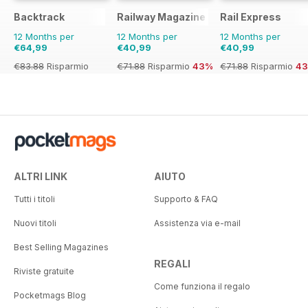
Backtrack
Railway Magazine
Rail Express
12 Months per
12 Months per
12 Months per
€64,99
€40,99
€40,99
€83.88
Risparmio
€71.88
Risparmio
43%
€71.88
Risparmio
4
23%
ALTRI LINK
AIUTO
Tutti i titoli
Supporto & FAQ
Nuovi titoli
Assistenza via e-mail
Best Selling Magazines
REGALI
Riviste gratuite
Come funziona il regalo
Pocketmags Blog