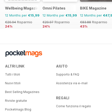
Wellbeing Magazine
Omni Pilates
BIKE Magazine
12 Months per
€15,99
12 Months per
€15,99
12 Months per
€47,
€20.94
Risparmio
€20.97
Risparmio
€83.88
Risparmio
24%
24%
43%
ALTRI LINK
AIUTO
Tutti i titoli
Supporto & FAQ
Nuovi titoli
Assistenza via e-mail
Best Selling Magazines
REGALI
Riviste gratuite
Come funziona il regalo
Pocketmags Blog