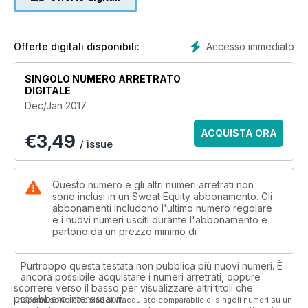
Accesso immediato
Offerte digitali disponibili:
SINGOLO NUMERO ARRETRATO
DIGITALE
Dec/Jan 2017
ACQUISTA ORA
€
3,49
/ issue
Questo numero e gli altri numeri arretrati non
sono inclusi in un Sweat Equity abbonamento. Gli
abbonamenti includono l'ultimo numero regolare
e i nuovi numeri usciti durante l'abbonamento e
partono da un prezzo minimo di
Purtroppo questa testata non pubblica più nuovi numeri. È
ancora possibile acquistare i numeri arretrati, oppure
scorrere verso il basso per visualizzare altri titoli che
potrebbero interessarvi.
I risparmi sono calcolati sull'acquisto comparabile di singoli numeri su un