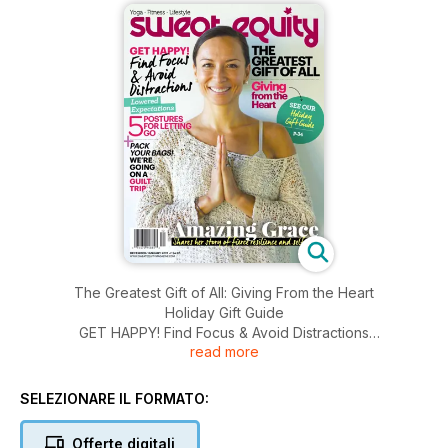
The Greatest Gift of All: Giving From the Heart
Holiday Gift Guide
GET HAPPY! Find Focus & Avoid Distractions
read more
Lowered Expectations 5 Postures for Letting Go
PACK YOUR BAGS! WE’RE GOING ON A GUILT TRIP
Amazing Grace Shares her Story of Fierce Resilience and
SELEZIONARE IL FORMATO:
self-love
Offerte digitali