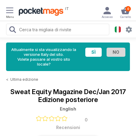
IT
0
Menu
Accesso
Carrello
Attualmente si sta visualizzando la
versione Italy del sito.
Volete passare al vostro sito
locale?
<
Ultima edizione
Sweat Equity Magazine
Dec/Jan 2017
Edizione posteriore
English
0
Recensioni