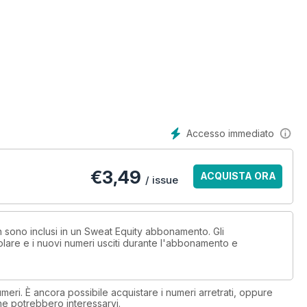
Accesso immediato
€
3,49
ACQUISTA ORA
/ issue
on sono inclusi in un Sweat Equity abbonamento. Gli
lare e i nuovi numeri usciti durante l'abbonamento e
eri. È ancora possibile acquistare i numeri arretrati, oppure
 che potrebbero interessarvi.