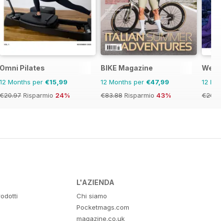
Omni Pilates
BIKE Magazine
Well
12 Months per
€15,99
12 Months per
€47,99
12 Mo
€20.97
Risparmio
24%
€83.88
Risparmio
43%
€20.9
L'AZIENDA
odotti
Chi siamo
Pocketmags.com
magazine.co.uk