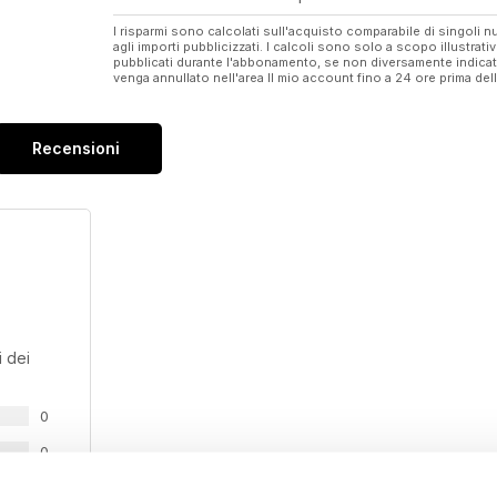
I risparmi sono calcolati sull'acquisto comparabile di singoli
agli importi pubblicizzati. I calcoli sono solo a scopo illustrati
pubblicati durante l'abbonamento, se non diversamente indic
venga annullato nell'area Il mio account fino a 24 ore prima d
Recensioni
 dei
0
0
0