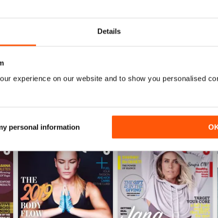
0
0
Details
ENSIONI
m
our experience on our website and to show you personalised co
 my personal information
O