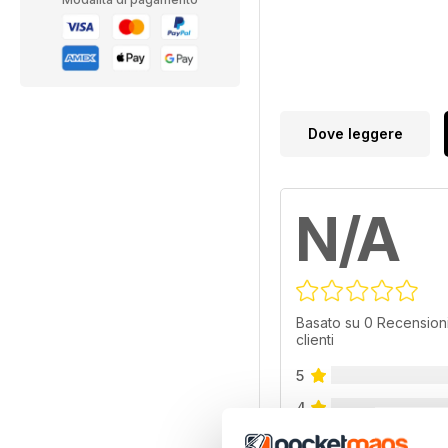
Dove leggere
N/A
Basato su 0 Recensioni
clienti
5
4
3