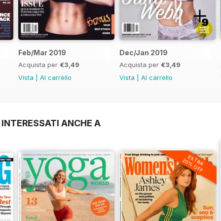
Feb/Mar 2019
Dec/Jan 2019
Acquista per
€3,49
Acquista per
€3,49
Vista
|
Al carrello
Vista
|
Al carrello
 INTERESSATI ANCHE A
EXTRA
20% OFF