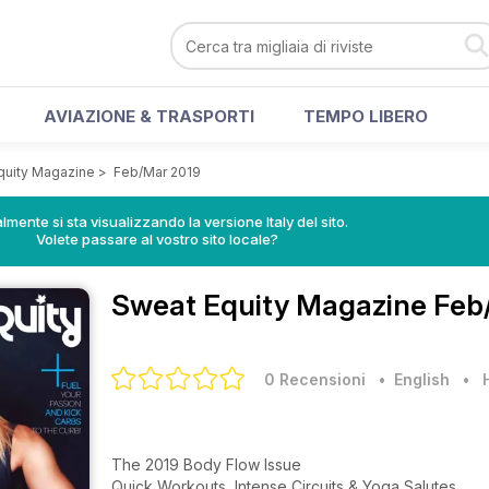
AVIAZIONE & TRASPORTI
TEMPO LIBERO
quity Magazine
>
Feb/Mar 2019
lmente si sta visualizzando la versione Italy del sito.
Volete passare al vostro sito locale?
Sweat Equity Magazine
Feb/
0 Recensioni
• English
•
The 2019 Body Flow Issue
Quick Workouts, Intense Circuits & Yoga Salutes