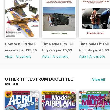
How to Build the P-40E-N in 1:48
Time takes its Toll AFV
Time takes it Toll
Acquista per
€15,99
Acquista per
€5,99
Acquista per
€5,99
Vista
|
Al carrello
Vista
|
Al carrello
Vista
|
Al carrello
OTHER TITLES FROM DOOLITTLE
View All
MEDIA