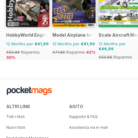
HobbyWorld English
Model Airplane International
Scale Aircraft Mo
12 Months per
€41,99
12 Months per
€41,99
12 Months per
€46,99
€59.88
Risparmio
€71.88
Risparmio
42%
€59.88
Risparmio
30%
22%
ALTRI LINK
AIUTO
Tutti i titoli
Supporto & FAQ
Nuovi titoli
Assistenza via e-mail