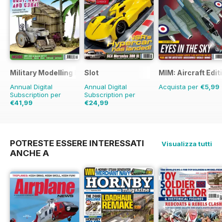
Military Modelling International Magazine
Slot
MIM: Aircraft Edit
Annual Digital
Annual Digital
Acquista per
€5,99
Subscription per
Subscription per
€41,99
€24,99
€77.87
Risparmio
€35.94
Risparmio
46%
30%
POTRESTE ESSERE INTERESSATI
Visualizza tutti
ANCHE A