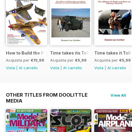
How to Build the P-40E-N in 1:48
Time takes its Toll AFV
Time takes it Toll
Acquista per
€15,99
Acquista per
€5,99
Acquista per
€5,99
Vista
|
Al carrello
Vista
|
Al carrello
Vista
|
Al carrello
OTHER TITLES FROM DOOLITTLE
View All
MEDIA