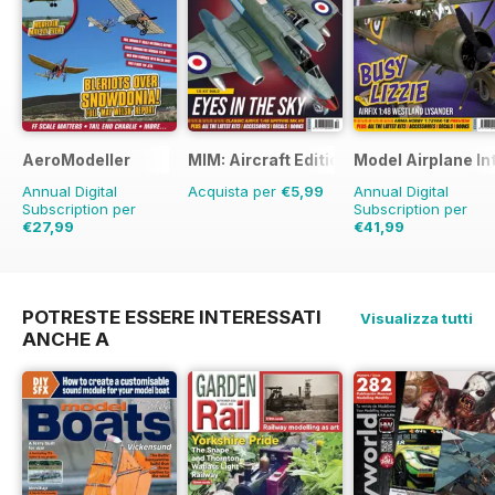
AeroModeller
MIM: Aircraft Edition
Model Airplane In
Annual Digital
Acquista per
€5,99
Annual Digital
Subscription per
Subscription per
€27,99
€41,99
€71.88
Risparmio
61%
€71.88
Risparmio
4
POTRESTE ESSERE INTERESSATI
Visualizza tutti
ANCHE A