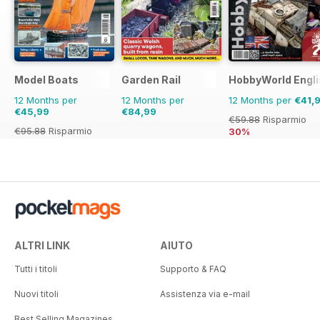
Model Boats
Garden Rail
HobbyWorld Engli
12 Months per
12 Months per
12 Months per
€41,
€45,99
€84,99
€59.88
Risparmio
€95.88
Risparmio
30%
52%
ALTRI LINK
AIUTO
Tutti i titoli
Supporto & FAQ
Nuovi titoli
Assistenza via e-mail
Best Selling Magazines