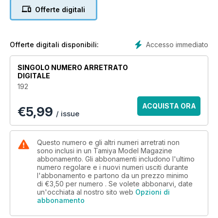
The new 1:48 S2-F Tracker by Kinetic
Offerte digitali
34 PINT SIZED PANZER!
Tamiya’s Panzer II Ausf. C in 1:48
40 COME ON IN, THE RESIN’S LOVELY!
A truly original, watery diorama using a Dragon
Accesso immediato
Offerte digitali disponibili:
Sherman and some clear casting-resin
46 THE NEW BRAWN IDENTITY
SINGOLO NUMERO ARRETRATO
Revell’s Mercedes GP Petronas MGP W01 in 1:24
DIGITALE
52 IN SHARP FOCUS 1:24 Ford Focus WRC
192
2010 kit from Simil’R
60 POSTBAG
ACQUISTA ORA
€
5,99
Thoughts from the Ed plus Recommended Reading
/ issue
64 CONTACTS
Where to buy the products used and reviewed in TMMI
66 LAST WORD
Questo numero e gli altri numeri arretrati non
Why is a damaged AFV trickier to build
sono inclusi in un Tamiya Model Magazine
abbonamento. Gli abbonamenti includono l'ultimo
than an intact one?
numero regolare e i nuovi numeri usciti durante
l'abbonamento e partono da un prezzo minimo
di
€3,50
per numero . Se volete abbonarvi, date
un'occhiata al nostro sito web
Opzioni di
abbonamento