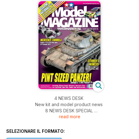
4 NEWS DESK
New kit and model product news
8 NEWS DESK SPECIAL
read more
The USA IPMS Nationals from Omaha, Nebraska
12 GOING POSTAL
Tamiya’s 1:35 Austin Tilly converted to a postvan
SELEZIONARE IL FORMATO:
28 THE STOOF OF DREAMS...