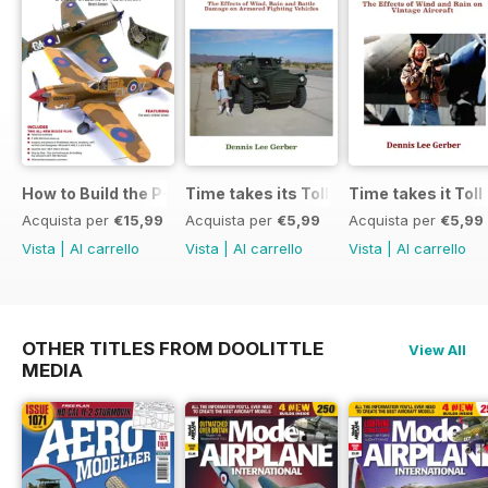
How to Build the P-40E-N in 1:48
Time takes its Toll AFV
Time takes it Toll
Acquista per
€15,99
Acquista per
€5,99
Acquista per
€5,99
Vista
|
Al carrello
Vista
|
Al carrello
Vista
|
Al carrello
OTHER TITLES FROM DOOLITTLE
View All
MEDIA