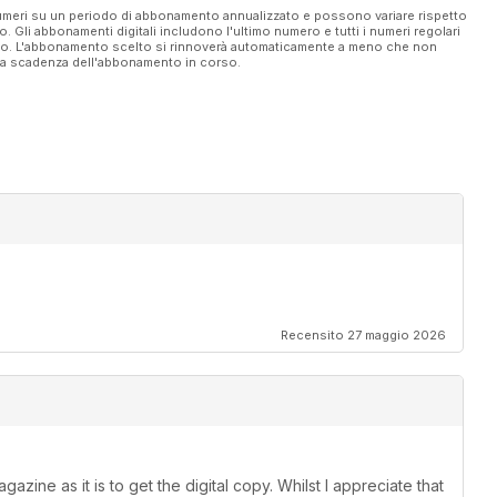
 numeri su un periodo di abbonamento annualizzato e possono variare rispetto
vo. Gli abbonamenti digitali includono l'ultimo numero e tutti i numeri regolari
ato. L'abbonamento scelto si rinnoverà automaticamente a meno che non
ella scadenza dell'abbonamento in corso.
Recensito 27 maggio 2026
azine as it is to get the digital copy. Whilst I appreciate that