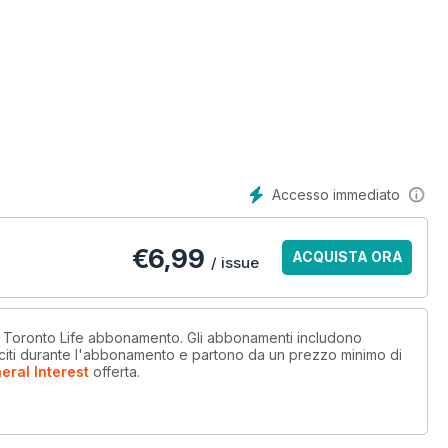
Accesso immediato
€
6,99
ACQUISTA ORA
/ issue
n Toronto Life abbonamento. Gli abbonamenti includono
sciti durante l'abbonamento e partono da un prezzo minimo di
eral Interest
offerta
.