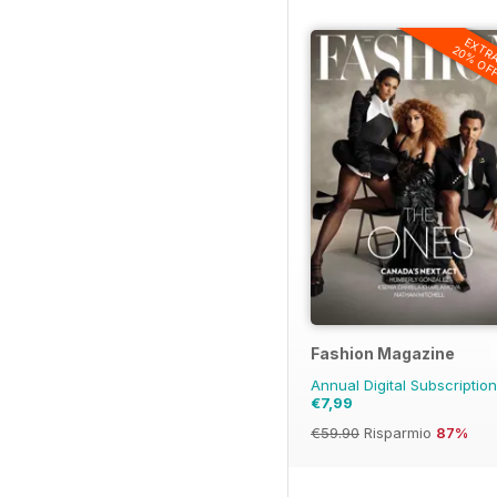
EXTR
20% OF
Fashion Magazine
Annual Digital Subscriptio
€7,99
€59.90
Risparmio
87%