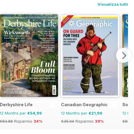
Visualizza tutti
Derbyshire Life
Canadian Geographic
Some
12 Months per
€54,99
12 Months per
€21,99
12 Mo
€83.88
Risparmio
34%
€35.94
Risparmio
39%
€83.8