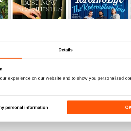
Details
m
June 2026
May 2026
our experience on our website and to show you personalised co
Acquista per
€7,99
Acquista per
€7,99
Vista
|
Al carrello
Vista
|
Al carrello
 my personal information
O