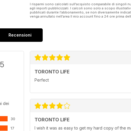
I risparmi sono calcolati sull'acquisto comparabile di singoli
agli importi pubblicizzati. I calcoli sono solo a scopo illustrati
pubblicati durante l'abbonamento, se non diversamente indic
venga annullato nell'area Il mio account fino a 24 ore prima d
Recensioni
/5
TORONTO LIFE
Perfect
i dei
30
TORONTO LIFE
I wish it was as easy to get my hard copy of the mag
17