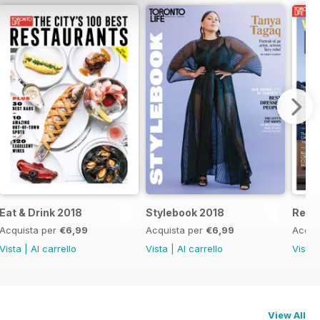
Eat & Drink 2018
Stylebook 2018
Real 
Acquista per
€6,99
Acquista per
€6,99
Acqui
Vista
|
Al carrello
Vista
|
Al carrello
Vista
View All