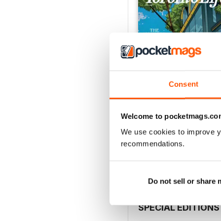
Consent
Welcome to pocketmags.co
July 2026
We use cookies to improve y
Acquista per
€7,99
recommendations.
Vista
|
Al carrello
Do not sell or share
SPECIAL EDITIONS