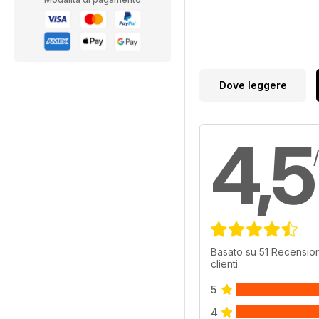
Dove leggere
4,5
Basato su 51 Recension
clienti
5
4