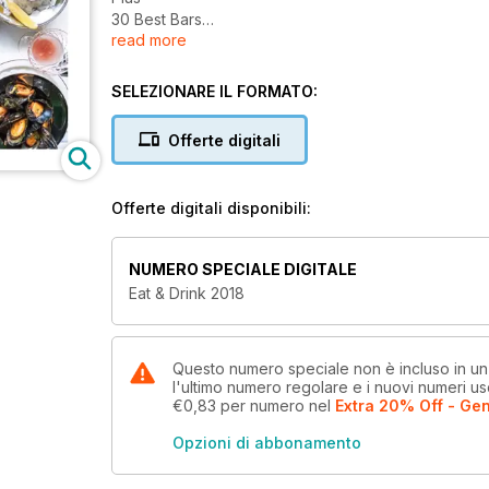
30 Best Bars
read more
10 Amazing Out-of-Town Spots
120 Excellent Wines
SELEZIONARE IL FORMATO:
Offerte digitali
Offerte digitali disponibili:
NUMERO SPECIALE DIGITALE
Eat & Drink 2018
Questo numero speciale non è incluso in u
l'ultimo numero regolare e i nuovi numeri u
€0,83
per numero
nel
Extra 20% Off - Gen
Opzioni di abbonamento