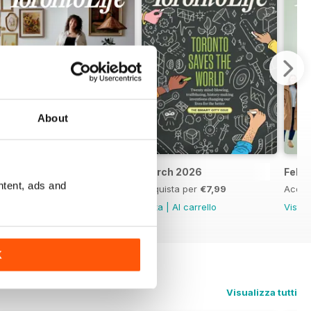
About
April 2026
March 2026
Febr
ntent, ads and
Acquista per
€7,99
Acquista per
€7,99
Acqui
Vista
|
Al carrello
Vista
|
Al carrello
Vista
K
Visualizza tutti