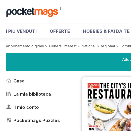
IT
I PIÙ VENDUTI
OFFERTE
HOBBIES & FAI DA TE
Abbonamento digitale
>
General Interest
>
National & Regional
>
Toron
Attua
Casa
La mia biblioteca
Il mio conto
Pocketmags Puzzles