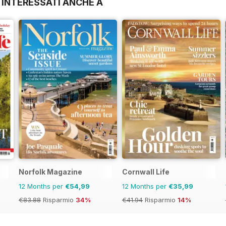
 INTERESSATI ANCHE A
Norfolk Magazine
Cornwall Life
12 Months per
€54,99
12 Months per
€35,99
€83.88
Risparmio
34%
€41.94
Risparmio
14%