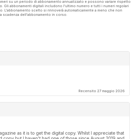
 numeri su un periodo di abbonamento annualizzato e possono variare rispetto
vo. Gli abbonamenti digitali includono l'ultimo numero e tutti i numeri regolari
ato. L'abbonamento scelto si rinnoverà automaticamente a meno che non
ella scadenza dell'abbonamento in corso.
Recensito 27 maggio 2026
azine as it is to get the digital copy. Whilst I appreciate that
ard copy but I haven't had one of those since August 2019 and