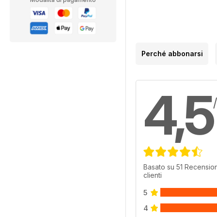
Perché abbonarsi
4,5
Basato su 51 Recension
clienti
5
4