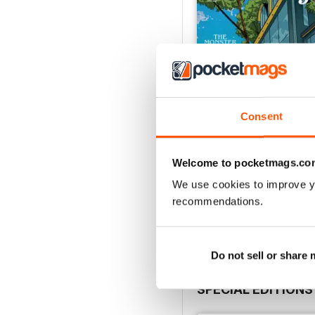
Consent
Welcome to pocketmags.co
July 2026
We use cookies to improve y
Acquista per
€7,99
recommendations.
Vista
|
Al carrello
Do not sell or share
SPECIAL EDITIONS