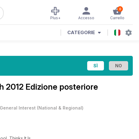
0
Plus+
Accesso
Carrello
CATEGORIE
 2012 Edizione posteriore
General Interest
(
National & Regional
)
l, Thinks It Is.