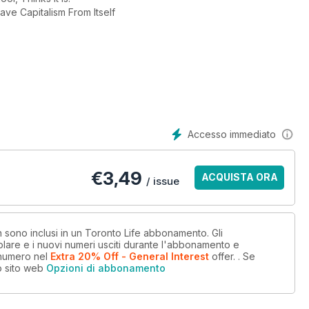
ve Capitalism From Itself
Accesso immediato
€
3,49
ACQUISTA ORA
/ issue
on sono inclusi in un Toronto Life abbonamento. Gli
lare e i nuovi numeri usciti durante l'abbonamento e
 numero
nel
Extra 20% Off - General Interest
offer.
. Se
o sito web
Opzioni di abbonamento