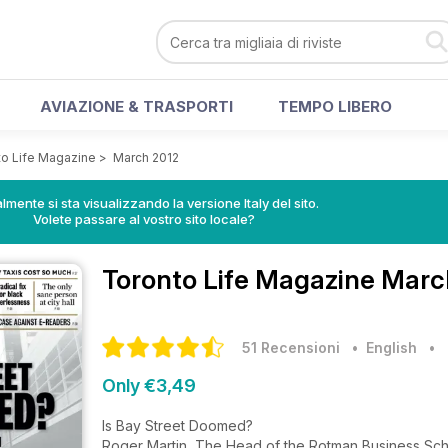
AVIAZIONE & TRASPORTI
TEMPO LIBERO
to Life Magazine
>
March 2012
lmente si sta visualizzando la versione Italy del sito.
Volete passare al vostro sito locale?
Toronto Life Magazine
March
51 Recensioni
• English
•
Only €3,49
Is Bay Street Doomed?
Roger Martin, The Head of the Rotman Business Schoo