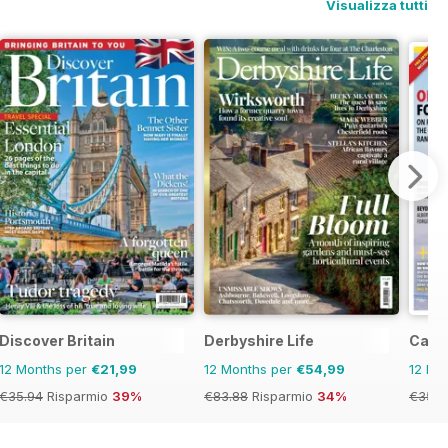
Visualizza tutti
Discover Britain
Derbyshire Life
Cana
12 Months per
€21,99
12 Months per
€54,99
12 Mo
€35.94
Risparmio
39%
€83.88
Risparmio
34%
€35.9