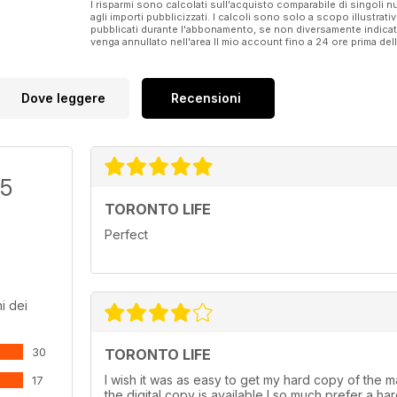
I risparmi sono calcolati sull'acquisto comparabile di singoli
agli importi pubblicizzati. I calcoli sono solo a scopo illustrati
pubblicati durante l'abbonamento, se non diversamente indic
venga annullato nell'area Il mio account fino a 24 ore prima d
Dove leggere
Recensioni
/5
TORONTO LIFE
Perfect
i dei
30
TORONTO LIFE
I wish it was as easy to get my hard copy of the mag
17
the digital copy is available I so much prefer a h