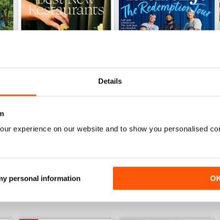
Details
m
June 2026
May 2026
our experience on our website and to show you personalised co
Acquista per
€7,99
Acquista per
€7,99
Vista
|
Al carrello
Vista
|
Al carrello
 my personal information
O