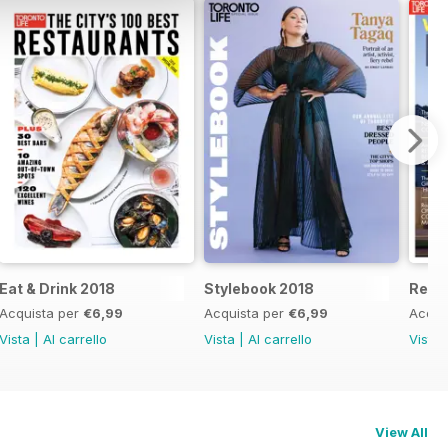
Eat & Drink 2018
Stylebook 2018
Real 
Acquista per
€6,99
Acquista per
€6,99
Acqui
Vista
|
Al carrello
Vista
|
Al carrello
Vista
View All