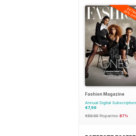
EXTR
20% OF
Fashion Magazine
Annual Digital Subscriptio
€7,99
€59.90
Risparmio
87%