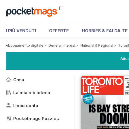
IT
I PIÙ VENDUTI
OFFERTE
HOBBIES & FAI DA TE
Abbonamento digitale
>
General Interest
>
National & Regional
>
Toron
Attua
Casa
La mia biblioteca
Il mio conto
Pocketmags Puzzles