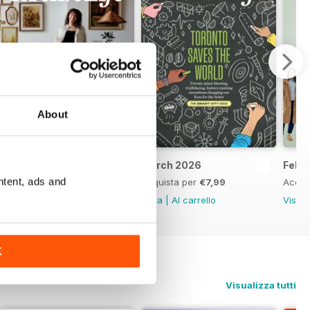
About
April 2026
March 2026
Febr
ntent, ads and
Acquista per
€7,99
Acquista per
€7,99
Acqui
Vista
|
Al carrello
Vista
|
Al carrello
Vista
K
Visualizza tutti