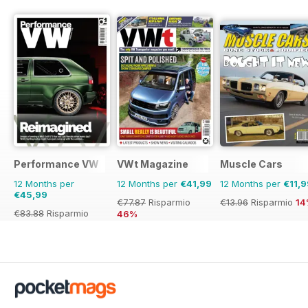
Performance VW
VWt Magazine
Muscle Cars
12 Months per
12 Months per
€41,99
12 Months per
€11,9
€45,99
€77.87
Risparmio
€13.96
Risparmio
14
€83.88
Risparmio
46%
45%