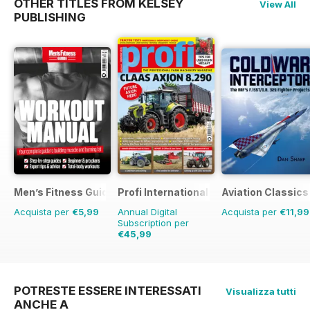
OTHER TITLES FROM KELSEY
View All
PUBLISHING
Men’s Fitness Guides
Profi International
Aviation Classics
Acquista per
€5,99
Annual Digital
Acquista per
€11,99
Subscription per
€45,99
€77.87
Risparmio
41%
POTRESTE ESSERE INTERESSATI
Visualizza tutti
ANCHE A