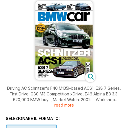
Driving AC Schnitzer's F40 M135i-based ACS1, E38 7 Series,
First Drive: G80 M3 Competition xDrive, E46 Alpina B3 3.3,
£20,000 BMW buys, Market Watch: 2002tii, Workshop
read more
Wisdom: E87/ E90 diff rebuild, Trouble-Shooter: N42 engine,
Our Cars: 2002, E39 5 Series, E3, E61 Touring, F25 X3 and
plenty more...
SELEZIONARE IL FORMATO: