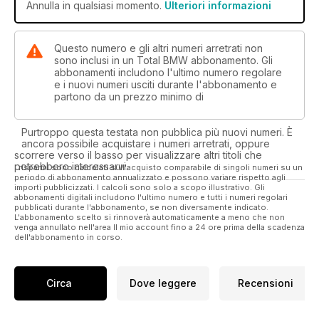
Annulla in qualsiasi momento.
Ulteriori informazioni
Questo numero e gli altri numeri arretrati non
sono inclusi in un Total BMW abbonamento. Gli
abbonamenti includono l'ultimo numero regolare
e i nuovi numeri usciti durante l'abbonamento e
partono da un prezzo minimo di
Purtroppo questa testata non pubblica più nuovi numeri. È
ancora possibile acquistare i numeri arretrati, oppure
scorrere verso il basso per visualizzare altri titoli che
potrebbero interessarvi.
I risparmi sono calcolati sull'acquisto comparabile di singoli numeri su un
periodo di abbonamento annualizzato e possono variare rispetto agli
importi pubblicizzati. I calcoli sono solo a scopo illustrativo. Gli
abbonamenti digitali includono l'ultimo numero e tutti i numeri regolari
pubblicati durante l'abbonamento, se non diversamente indicato.
L'abbonamento scelto si rinnoverà automaticamente a meno che non
venga annullato nell'area Il mio account fino a 24 ore prima della scadenza
dell'abbonamento in corso.
Circa
Dove leggere
Recensioni