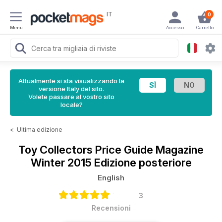
IT
0
Menu
Accesso
Carrello
Attualmente si sta visualizzando la
versione Italy del sito.
Volete passare al vostro sito
locale?
<
Ultima edizione
Toy Collectors Price Guide Magazine
Winter 2015 Edizione posteriore
English
3
Recensioni