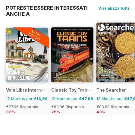
POTRESTE ESSERE INTERESSATI
Visualizza tutti
ANCHE A
EXTRA
20% OFF
Voie Libre International
Classic Toy Trains
The Searcher
12 Months per
€18,99
12 Months per
€47,99
12 Months per
€47,
€27.96
Risparmio
€63.96
Risparmio
€83.88
Risparmio
32%
25%
43%