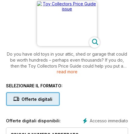
Do you have old toys in your attic, shed or garage that could
be worth hundreds – perhaps even thousands? If you do,
then the Toy Collectors Price Guide could help you put a
read more
potential value on those classic collectables.
We’ve rounded up hundreds of auction results for diecast
SELEZIONARE IL FORMATO:
vehicles, model railways, TV and film memorabilia, tinplate
and lots more, then put them together in one handy digital
Offerte digitali
guide. Colour pictures are accompanied by full and detailed
auctioneer descriptions, giving you a great guide to how
much your toys could be worth.
Accesso immediato
Offerte digitali disponibili: