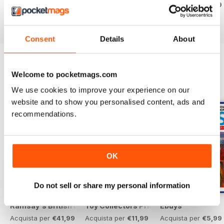
Acquista per
€5,99
Acquista per
€5,99
Acquista per
€5,99
Vista
|
Al carrello
Vista
|
Al carrello
Vista
|
Al carrello
Consent
Details
About
Welcome to pocketmags.com
SPECIAL EDITIONS
Visualizza tutti
We use cookies to improve your experience on our
website and to show you personalised content, ads and
recommendations.
OK
Do not sell or share my personal information
Ramsay's British Diecast Catalogue 19th Edition
Toy Collectors Price Guide 2026
Ebuys
Acquista per
€41,99
Acquista per
€11,99
Acquista per
€5,99