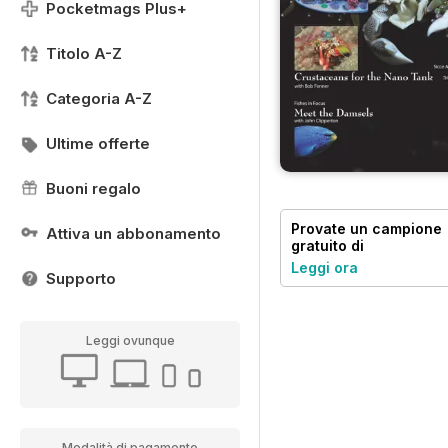
Pocketmags Plus+
Titolo A-Z
Categoria A-Z
Ultime offerte
Buoni regalo
Provate un
campione
Attiva un abbonamento
gratuito
di
UltraMarine Magazin
Leggi ora
Supporto
Leggi ovunque
Modalità di pagamento