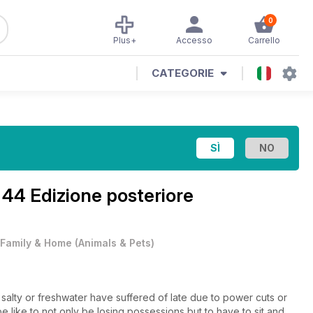
0
Plus+
Accesso
Carrello
CATEGORIE
 44 Edizione posteriore
Family & Home
(
Animals & Pets
)
alty or freshwater have suffered of late due to power cuts or
e like to not only be losing possessions but to have to sit and