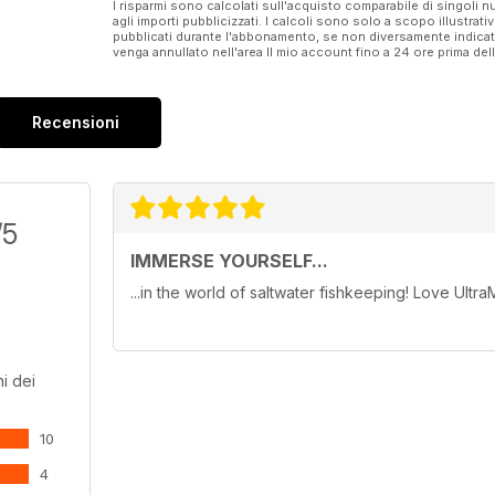
I risparmi sono calcolati sull'acquisto comparabile di singoli
agli importi pubblicizzati. I calcoli sono solo a scopo illustrati
pubblicati durante l'abbonamento, se non diversamente indic
venga annullato nell'area Il mio account fino a 24 ore prima d
Recensioni
/5
IMMERSE YOURSELF...
...in the world of saltwater fishkeeping! Love Ultra
i dei
10
4