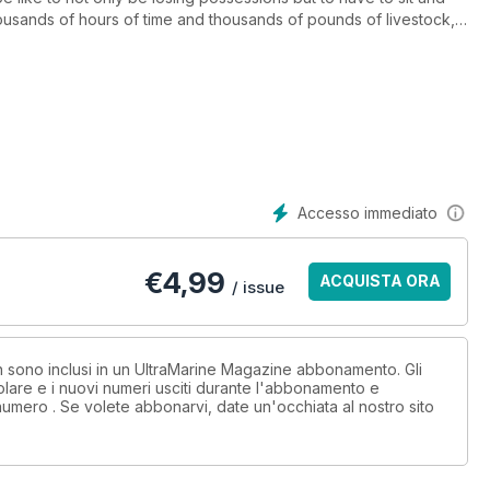
usands of hours of time and thousands of pounds of livestock,
en able to find local aquarists ready and willing to help out and
Accesso immediato
€
4,99
ACQUISTA ORA
/ issue
on sono inclusi in un UltraMarine Magazine abbonamento. Gli
lare e i nuovi numeri usciti durante l'abbonamento e
numero . Se volete abbonarvi, date un'occhiata al nostro sito