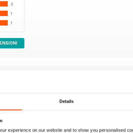
2
1
1
ENSIONI
Details
m
our experience on our website and to show you personalised co