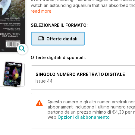
watch an astounding aquarium that has absorbed tho
read more
wither and die.
I can only hope that anyone facing this trauma has be
offer temporary homes for cherished livestock.
SELEZIONARE IL FORMATO:
Good luck to all of you
Offerte digitali
Offerte digitali disponibili:
SINGOLO NUMERO ARRETRATO DIGITALE
e
Issue 44
Questo numero e gli altri numeri arretrati n
abbonamenti includono l'ultimo numero rego
partono da un prezzo minimo di
€4,33
per 
web
Opzioni di abbonamento