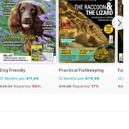
Dog Friendly
Practical Fishkeeping
Fauna
12 Months per
€11,99
12 Months per
€79,99
12 Mo
€29.94
Risparmio
60%
€95.88
Risparmio
17%
€20.9