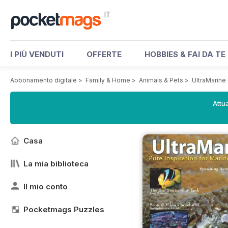
IT
I PIÙ VENDUTI
OFFERTE
HOBBIES & FAI DA TE
Abbonamento digitale
>
Family & Home
>
Animals & Pets
>
UltraMarine
Attua
Casa
La mia biblioteca
Il mio conto
Pocketmags Puzzles