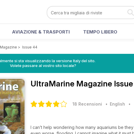
AVIAZIONE & TRASPORTI
TEMPO LIBERO
 Magazine
>
Issue 44
lmente si sta visualizzando la versione Italy del sito.
Volete passare al vostro sito locale?
UltraMarine Magazine
Issue
18 Recensioni
• English
•
I can’t help wondering how many aquariums be they s
even worse, flooding. I cannot imagine what it must b