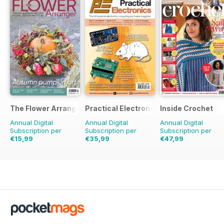
The Flower Arranger
Practical Electronics
Inside Crochet
Annual Digital
Annual Digital
Annual Digital
Subscription per
Subscription per
Subscription per
€15,99
€35,99
€47,99
€23.96
Risparmio
€71.88
Risparmio
50%
€119.88
Risparmio
33%
60%