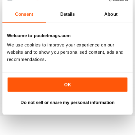
GREAT READ
Consent
Details
About
It is a really good read, with some amazing recipes
ideas. I have just taken out a subscription on this
magazine, I liked it so much.
Recensito 01 aprile 2015
Welcome to pocketmags.com
We use cookies to improve your experience on our
website and to show you personalised content, ads and
recommendations.
GREAT RECIPE IDEAS
Some really nice ideas for simple, quick vegetarian
recipes. Good use of seasonal produce and tips on
OK
green living. I now have lots of new veggie food ideas.
Recensito 17 marzo 2015
Do not sell or share my personal information