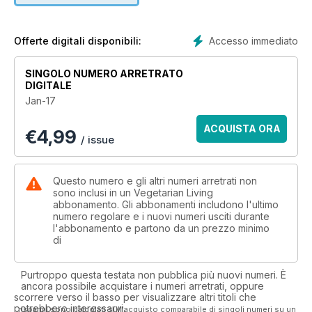
Accesso immediato
Offerte digitali disponibili:
SINGOLO NUMERO ARRETRATO
DIGITALE
Jan-17
ACQUISTA ORA
€
4,99
/ issue
Questo numero e gli altri numeri arretrati non
sono inclusi in un Vegetarian Living
abbonamento. Gli abbonamenti includono l'ultimo
numero regolare e i nuovi numeri usciti durante
l'abbonamento e partono da un prezzo minimo
di
Purtroppo questa testata non pubblica più nuovi numeri. È
ancora possibile acquistare i numeri arretrati, oppure
scorrere verso il basso per visualizzare altri titoli che
potrebbero interessarvi.
I risparmi sono calcolati sull'acquisto comparabile di singoli numeri su un