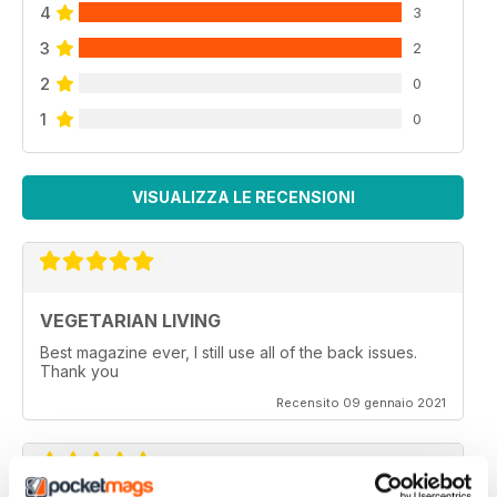
4
3
3
2
2
0
1
0
VISUALIZZA LE RECENSIONI
VEGETARIAN LIVING
Best magazine ever, I still use all of the back issues.
Thank you
Recensito 09 gennaio 2021