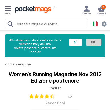
IT
0
Menu
Accesso
Carrello
Attualmente si sta visualizzando la
versione Italy del sito.
Volete passare al vostro sito
locale?
<
Ultima edizione
Women’s Running Magazine
Nov 2012
Edizione posteriore
English
62
Recensioni