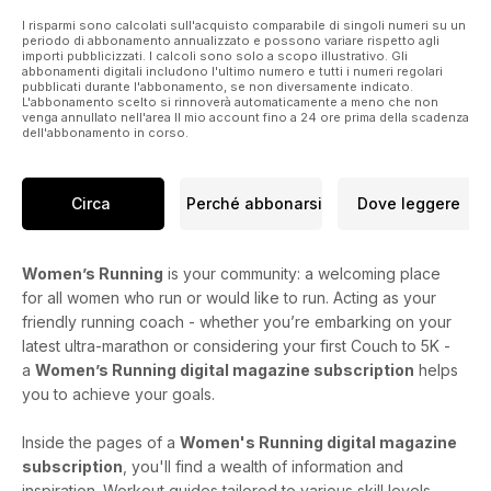
I risparmi sono calcolati sull'acquisto comparabile di singoli numeri su un
periodo di abbonamento annualizzato e possono variare rispetto agli
importi pubblicizzati. I calcoli sono solo a scopo illustrativo. Gli
abbonamenti digitali includono l'ultimo numero e tutti i numeri regolari
pubblicati durante l'abbonamento, se non diversamente indicato.
L'abbonamento scelto si rinnoverà automaticamente a meno che non
venga annullato nell'area Il mio account fino a 24 ore prima della scadenza
dell'abbonamento in corso.
Circa
Perché abbonarsi
Dove leggere
Women’s Running
is your community: a welcoming place
for all women who run or would like to run. Acting as your
friendly running coach - whether you’re embarking on your
latest ultra-marathon or considering your first Couch to 5K -
a
Women’s Running digital magazine subscription
helps
you to achieve your goals.
Inside the pages of a
Women's Running digital magazine
subscription
, you'll find a wealth of information and
inspiration. Workout guides tailored to various skill levels