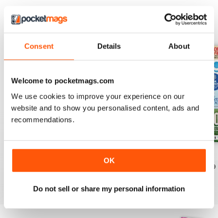
EDIZIONI INDIETRO
Visualizza tutti
Consent
Details
About
Welcome to pocketmags.com
We use cookies to improve your experience on our
website and to show you personalised content, ads and
recommendations.
July 2026
June 2026
May 2026
OK
Acquista per
€5,99
Acquista per
€5,99
Acquista per
€5,99
Vista
|
Al carrello
Vista
|
Al carrello
Vista
|
Al carrello
Do not sell or share my personal information