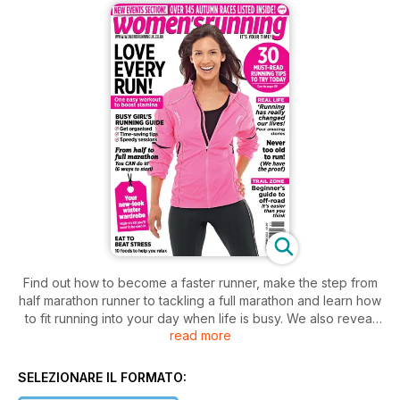
Find out how to become a faster runner, make the step from
half marathon runner to tackling a full marathon and learn how
to fit running into your day when life is busy. We also reveal
read more
why age is no barrier to running and in our nutrition section,
we look at food allergies and intolerances that may affect
your running. We also bring you the latest high vis fashions
SELEZIONARE IL FORMATO:
and test some of the best high vis jackets.