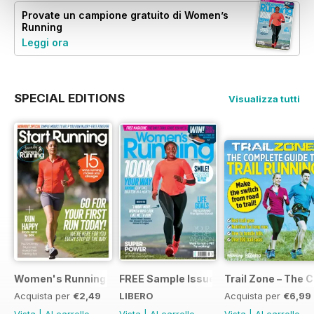
Provate un
campione gratuito
di Women’s
Running
Leggi ora
SPECIAL EDITIONS
Visualizza tutti
Women's Running Presents... Start Running
FREE Sample Issue
Trail Zone – The 
Acquista per
€2,49
LIBERO
Acquista per
€6,99
Vista
|
Al carrello
Vista
|
Al carrello
Vista
|
Al carrello