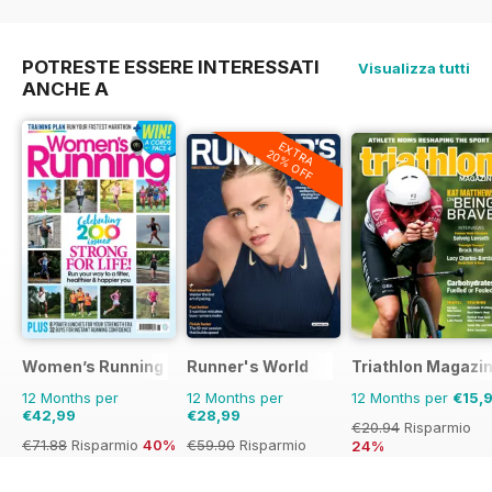
POTRESTE ESSERE INTERESSATI
Visualizza tutti
ANCHE A
EXTRA
20% OFF
Women’s Running
Runner's World
Triathlon Magazi
12 Months per
12 Months per
12 Months per
€15,
€42,99
€28,99
€20.94
Risparmio
€71.88
Risparmio
40%
€59.90
Risparmio
24%
52%