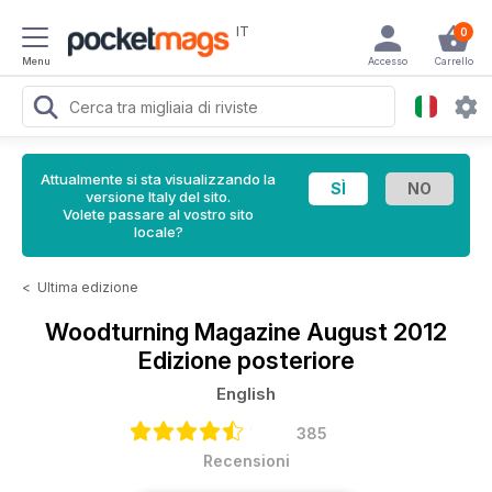
IT
0
Menu
Accesso
Carrello
Attualmente si sta visualizzando la
versione Italy del sito.
Volete passare al vostro sito
locale?
<
Ultima edizione
Woodturning Magazine
August 2012
Edizione posteriore
English
385
Recensioni