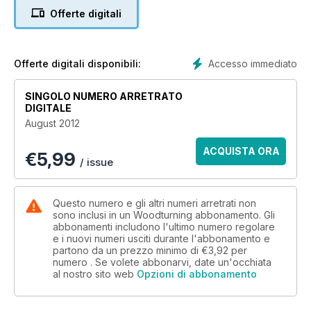
This month’s issue features a an Oriental split vessel; a jarrah
Offerte digitali
burl box; a textured wide rim platter and a hollow pepper mill.
Techniques this month include a guide to faceplates,
techniques on making multi-faceted vases and in a new
Accesso immediato
Offerte digitali disponibili:
series, we show you how to eliminate torn grain fibres from
your turnings.
SINGOLO NUMERO ARRETRATO
DIGITALE
Features in this issue include a profile on hollow form turner
August 2012
Bill Hakell, a 20 minute interview with David Lowe, the next
instalment of Richard Findlay’s ‘Diary of a Woodturner’, and a
ACQUISTA ORA
€
5,99
special feature on the magnificent Holtzapffel Collection.
/ issue
In our kit & tools section we look at the Record Power BS400
bandsaw, a range of workshop accessories from Bench Dog
Questo numero e gli altri numeri arretrati non
and Elmer’s, plus a round up of the latest products in ‘Hot
sono inclusi in un Woodturning abbonamento. Gli
abbonamenti includono l'ultimo numero regolare
Stuff’. And if that’s not enough, we also have the usual
e i nuovi numeri usciti durante l'abbonamento e
favourites including leader, Readers’ Gallery, Community
partono da un prezzo minimo di
€3,92
per
Comments and Round Up.
numero . Se volete abbonarvi, date un'occhiata
al nostro sito web
Opzioni di abbonamento
All this and more in issue 243!