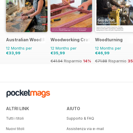
Australian Wood Review
Woodworking Crafts Magazine
Woodturning
12 Months per
12 Months per
12 Months per
€33,99
€35,99
€46,99
€41.94
Risparmio
14%
€71.88
Risparmio
3
ALTRI LINK
AIUTO
Tutti i titoli
Supporto & FAQ
Nuovi titoli
Assistenza via e-mail