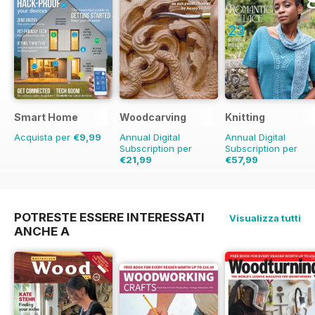
Smart Home
Woodcarving
Knitting
Acquista per
€9,99
Annual Digital
Annual Digital
Subscription per
Subscription per
€21,99
€57,99
€35.94
Risparmio
€71.91
Risparmio
19
39%
POTRESTE ESSERE INTERESSATI
Visualizza tutti
ANCHE A