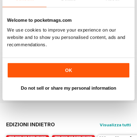
When I started woodturning this was a very educational
place to learn. Great information
Welcome to pocketmags.com
Recensito 04 novembre 2021
We use cookies to improve your experience on our
website and to show you personalised content, ads and
recommendations.
WOODTURNING
Interesting content and projects, excellent photos and
OK
illustrations, suitable for many levels of turners.
Recensito 26 febbraio 2021
Do not sell or share my personal information
EDIZIONI INDIETRO
Visualizza tutti