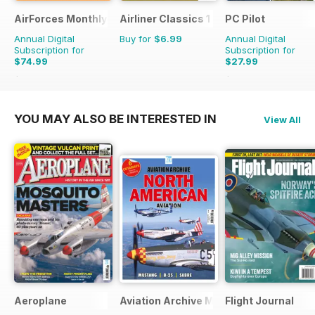
AirForces Monthly
Airliner Classics 1
PC Pilot
Annual Digital
Buy for
$6.99
Annual Digital
Subscription for
Subscription for
$74.99
$27.99
$119.88
Saving
37%
$59.94
Saving
53%
YOU MAY ALSO BE INTERESTED IN
View All
Aeroplane
Aviation Archive Magazine
Flight Journal