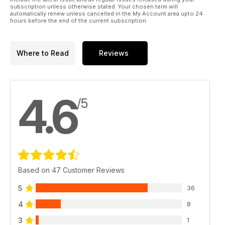
Grumman un millón de dólares cada una y en ese momento
subscription unless otherwise stated. Your chosen term will
algunas eran las más grandes del mundo. La soldadura se
automatically renew unless cancelled in the My Account area upto 24
hours before the end of the current subscription.
realizaba en una cámara de vacío para evitar que los gases
atmosféricos contaminasen las juntas soldadas, lo que podría
derivar en grietas y/o corrosiones.
Where to Read
Reviews
4.6
/5
Based on 47 Customer Reviews
5
36
4
8
3
1