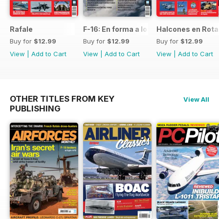
Rafale
F-16: En forma a los 50
Halcones en Rot
Buy for
$12.99
Buy for
$12.99
Buy for
$12.99
View
|
Add to Cart
View
|
Add to Cart
View
|
Add to Cart
OTHER TITLES FROM KEY
View All
PUBLISHING