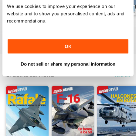
We use cookies to improve your experience on our
website and to show you personalised content, ads and
recommendations.
Número 529
Número 528
Número 527
Buy for
$7.99
Buy for
$7.99
Buy for
$7.99
View
|
Add to Cart
View
|
Add to Cart
View
|
Add to Cart
OK
Do not sell or share my personal information
SPECIAL EDITIONS
View All