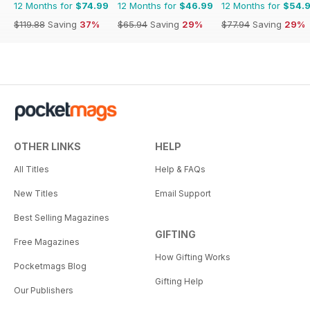
12 Months for
$74.99
12 Months for
$46.99
12 Months for
$54.
$119.88
Saving
37%
$65.94
Saving
29%
$77.94
Saving
29%
OTHER LINKS
HELP
All Titles
Help & FAQs
New Titles
Email Support
Best Selling Magazines
GIFTING
Free Magazines
How Gifting Works
Pocketmags Blog
Gifting Help
Our Publishers