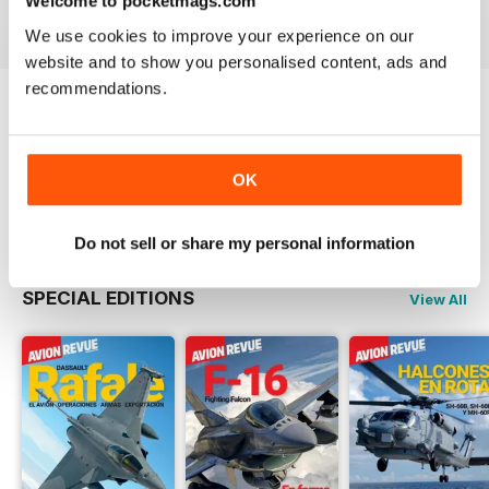
Welcome to pocketmags.com
View
|
Add to Cart
View
|
Add to Cart
View
|
Add to Cart
We use cookies to improve your experience on our
website and to show you personalised content, ads and
recommendations.
COMPLETE COLLECTION
Get all the back issues you don't own yet for
one incredible price
OK
LEARN MORE
Do not sell or share my personal information
SPECIAL EDITIONS
View All