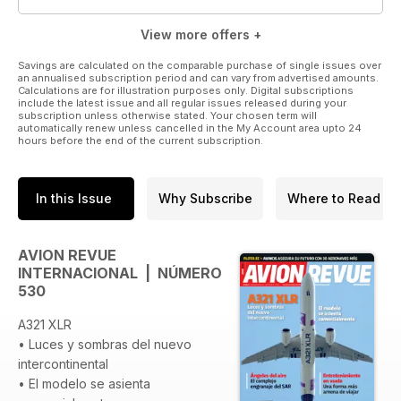
militares.
View more offers +
• Dossiers, reportajes especiales y suplementos.
Savings are calculated on the comparable purchase of single issues over
¡Y mucho más!
an annualised subscription period and can vary from advertised amounts.
Calculations are for illustration purposes only. Digital subscriptions
include the latest issue and all regular issues released during your
Para más información, visite www.avionrevue.com
subscription unless otherwise stated. Your chosen term will
automatically renew unless cancelled in the My Account area upto 24
hours before the end of the current subscription.
Publicado por Key Publishing Ltd. © copyright 2019. Todos
los derechos revervados.
In this Issue
Why Subscribe
Where to Read
AVION REVUE
INTERNACIONAL | NÚMERO
530
A321 XLR
• Luces y sombras del nuevo
intercontinental
• El modelo se asienta