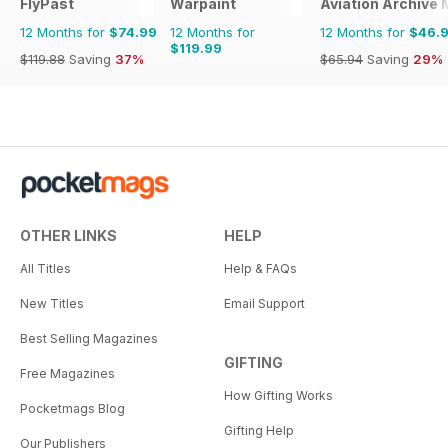
FlyPast
Warpaint
Aviation Archive
12 Months for
$74.99
12 Months for
12 Months for
$46.
$119.99
$119.88
Saving
37%
$65.94
Saving
29%
OTHER LINKS
HELP
All Titles
Help & FAQs
New Titles
Email Support
Best Selling Magazines
GIFTING
Free Magazines
How Gifting Works
Pocketmags Blog
Gifting Help
Our Publishers