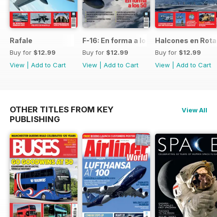
Rafale
F-16: En forma a los 50
Halcones en Rot
Buy for
$12.99
Buy for
$12.99
Buy for
$12.99
View
|
Add to Cart
View
|
Add to Cart
View
|
Add to Cart
OTHER TITLES FROM KEY
View All
PUBLISHING