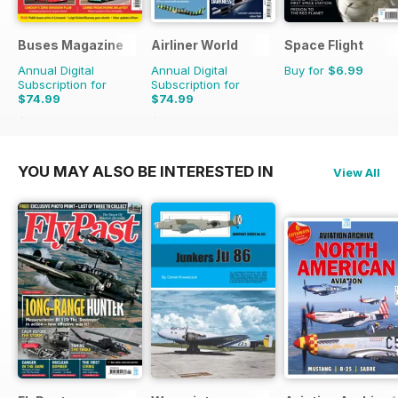
Buses Magazine
Airliner World
Space Flight
Annual Digital
Annual Digital
Buy for
$6.99
Subscription for
Subscription for
$74.99
$74.99
$119.88
Saving
37%
$119.88
Saving
37%
YOU MAY ALSO BE INTERESTED IN
View All