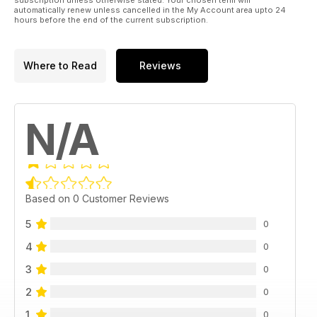
automatically renew unless cancelled in the My Account area upto 24
insieme. I nostri migliori auguri di un sereno 2014
hours before the end of the current subscription.
Where to Read
Reviews
N/A
Based on 0 Customer Reviews
5
0
4
0
3
0
2
0
1
0