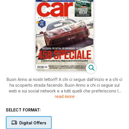
Buon Anno ai nostri lettori!!! A chi ci segue dall’inizio e a chi ci
ha scoperto strada facendo. Buon Anno a chi ci segue sul
web e sui social network e a tutti quelli che preferiscono la
read more
rivista, senza la quale tutto il resto non sarebbe possibile.
Ogni giorno migliaia di accessi, e ogni mese nuovi lettori,
segno di affezione e fedeltà nei nostri confronti e ve ne
SELECT FORMAT:
siamo immensamente grati. Un altro anno è passato, si
buttano i vecchi calendari e si cerca di guardare al futuro. È
Digital Offers
stato un 2013 ricco di novità, indiscrezioni e tante