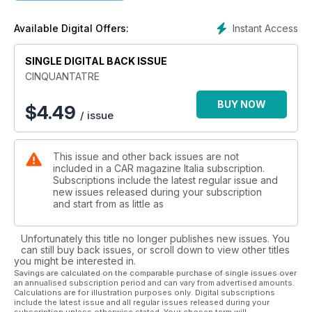
controversie. Ci si è spostati dai grandi motori aspirati ad unità
più contenute e aiutate da turbocompressori, ed anche le
Instant Access
Available Digital Offers:
Supercar più estreme hanno abbracciato la ormai non più
futuristica tecnologia ibrida che ci fece tanto storcere il naso.
SINGLE DIGITAL BACK ISSUE
Ma se da un lato siamo stati testimoni di tante rivoluzioni,
dall’altro abbiamo visto auto diventare banali e perdere il loro
CINQUANTATRE
carattere. Il 2013 che ci siamo appena lasciati alle spalle ha
rappresentato per noi di Car, un’ulteriore sfida, oltre che un
BUY NOW
$
4.49
/ issue
anno di impegno, che abbiamo potuto vincere solo grazie a
voi che ci seguite con passione. Per questo vogliamo
augurare a tutti voi un anno ricco di sorprese e di desideri da
This issue and other back issues are not
guidare. Il numero che vi state accingendo a leggere è solo
included in a CAR magazine Italia subscription.
l’inizio. Siamo stati testimoni del nuovo record della GT-R
Subscriptions include the latest regular issue and
Nismo al Nürburgring, e abbiamo collaborato allo sviluppo
new issues released during your subscription
della Honda Civic TypeR. Abbiamo strizzato le auto più
and start from as little as
economiche sul mercato, cercando di capire cosa manca e
cosa invece continua ad gonfiare inutilmente il prezzo. Senza
Unfortunately this title no longer publishes new issues. You
dimenticarci delle sportive, mettendo a confronto la RCZ R e
can still buy back issues, or scroll down to view other titles
la Scirocco R. Le prime novità del 2014: la Lamborghini
you might be interested in.
Huracán, la F-Type Coupé e la Mustang che finalmente arriva
Savings are calculated on the comparable purchase of single issues over
an annualised subscription period and can vary from advertised amounts.
in Europa. Abbiamo guidato per primi la chiacchierata
Calculations are for illustration purposes only. Digital subscriptions
Porsche Macan, la Ferrari 458 Speciale e la nuova Vanquish
include the latest issue and all regular issues released during your
Volante. È solo la prima uscita di un altro anno che passeremo
subscription unless otherwise stated. Your chosen term will