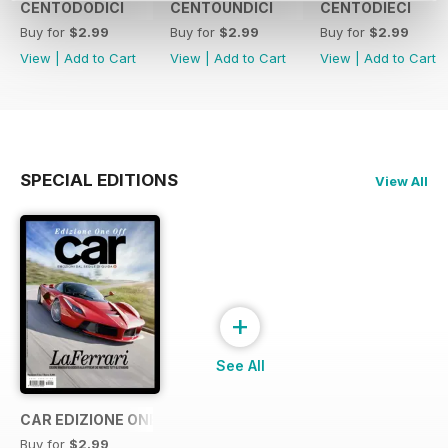
CENTODODICI
CENTOUNDICI
CENTODIECI
Buy for
$2.99
Buy for
$2.99
Buy for
$2.99
View
|
Add to Cart
View
|
Add to Cart
View
|
Add to Cart
SPECIAL EDITIONS
View All
+
See All
CAR EDIZIONE ONE OFF "LaFerrari"
Buy for
$2.99