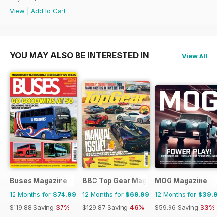
View
|
Add to Cart
YOU MAY ALSO BE INTERESTED IN
View All
Buses Magazine
BBC Top Gear Magazine
MOG Magazine
12 Months for
$74.99
12 Months for
$69.99
12 Months for
$39.
$119.88
Saving
37%
$129.87
Saving
46%
$59.96
Saving
33%