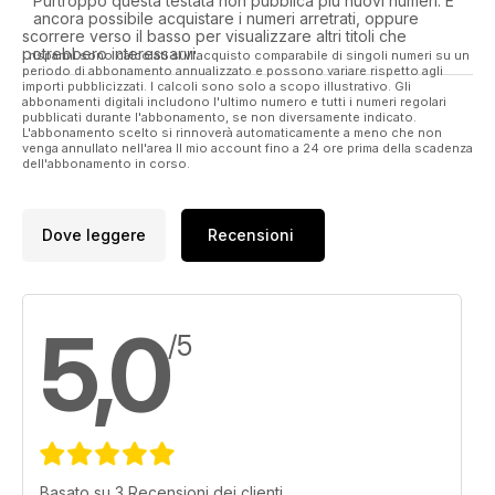
Purtroppo questa testata non pubblica più nuovi numeri. È
ancora possibile acquistare i numeri arretrati, oppure
scorrere verso il basso per visualizzare altri titoli che
potrebbero interessarvi.
I risparmi sono calcolati sull'acquisto comparabile di singoli numeri su un
periodo di abbonamento annualizzato e possono variare rispetto agli
importi pubblicizzati. I calcoli sono solo a scopo illustrativo. Gli
abbonamenti digitali includono l'ultimo numero e tutti i numeri regolari
pubblicati durante l'abbonamento, se non diversamente indicato.
L'abbonamento scelto si rinnoverà automaticamente a meno che non
venga annullato nell'area Il mio account fino a 24 ore prima della scadenza
dell'abbonamento in corso.
Dove leggere
Recensioni
5,0
/5
Basato su 3 Recensioni dei clienti