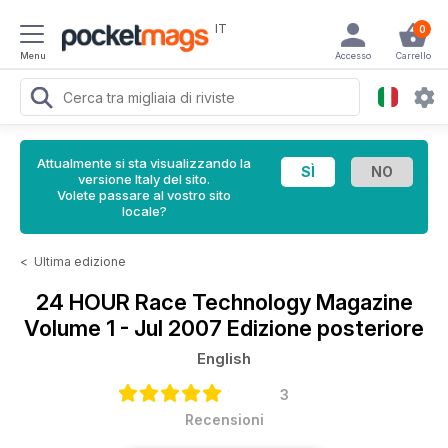
IT
0
Menu
Accesso
Carrello
Attualmente si sta visualizzando la
versione Italy del sito.
Volete passare al vostro sito
locale?
<
Ultima edizione
24 HOUR Race Technology Magazine
Volume 1 - Jul 2007 Edizione posteriore
English
3
Recensioni