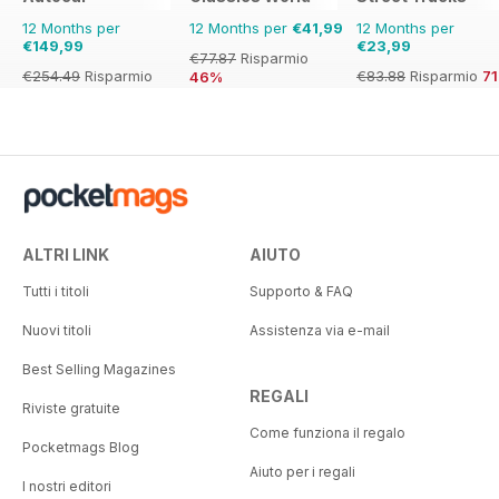
12 Months per
12 Months per
€41,99
12 Months per
€149,99
€23,99
€77.87
Risparmio
€254.49
Risparmio
€83.88
Risparmio
7
46%
41%
ALTRI LINK
AIUTO
Tutti i titoli
Supporto & FAQ
Nuovi titoli
Assistenza via e-mail
Best Selling Magazines
REGALI
Riviste gratuite
Come funziona il regalo
Pocketmags Blog
Aiuto per i regali
I nostri editori