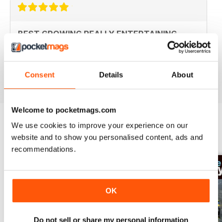
BEST GROWING REALLY ENTERTAINING
Write regarding the intersection of technology and
racing
Recensito 25 aprile 2022
Consent
Details
About
Welcome to pocketmags.com
We use cookies to improve your experience on our
EDIZIONI INDIETRO
website and to show you personalised content, ads and
Visualizza tutti
recommendations.
OK
Do not sell or share my personal information