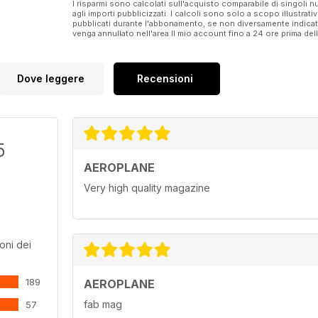
I risparmi sono calcolati sull'acquisto comparabile di singoli
agli importi pubblicizzati. I calcoli sono solo a scopo illustrati
pubblicati durante l'abbonamento, se non diversamente indic
venga annullato nell'area Il mio account fino a 24 ore prima d
Dove leggere
Recensioni
5
AEROPLANE
Very high quality magazine
oni dei
189
AEROPLANE
fab mag
57