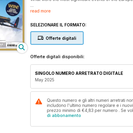
read more
HISTORIC AVIATION 2025
Exclusive 50-page guide to shows, museums and e
SELEZIONARE IL FORMATO:
TYPHOON RESTORATION
Major milestones in RB396’s rebuild
Offerte digitali
RAF MUSEUM DISPOSALS
What future for unique surviving Comet?
Offerte digitali disponibili:
COMPETITION
Your chance to win a Polish Heritage Flight print
SINGOLO NUMERO ARRETRATO DIGITALE
May 2025
Questo numero e gli altri numeri arretrati 
includono l'ultimo numero regolare e i nuov
prezzo minimo di
€4,83
per numero . Se vol
di abbonamento