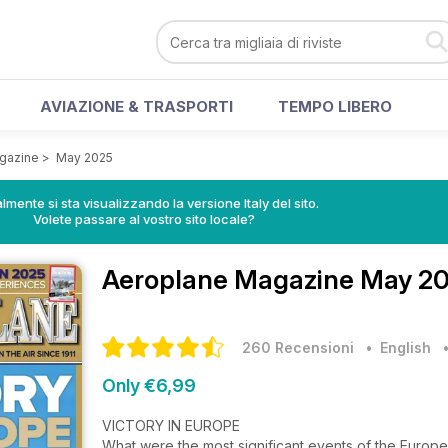
AVIAZIONE & TRASPORTI
TEMPO LIBERO
gazine
>
May 2025
lmente si sta visualizzando la versione Italy del sito.
Volete passare al vostro sito locale?
Aeroplane Magazine
May 20
260 Recensioni
• English
Only €6,99
VICTORY IN EUROPE
What were the most significant events of the Europ