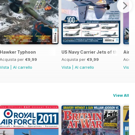
Hawker Typhoon
US Navy Carrier Jets of the 1980s
Airsh
Acquista per
€9,99
Acquista per
€9,99
Acqui
Vista
|
Al carrello
Vista
|
Al carrello
Vista
View All