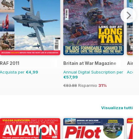
RAF 2011
Britain at War Magazine
Airli
Acquista per
€4,99
Annual Digital Subscription per
Acqui
€57,99
€83.88
Risparmio
31%
Visualizza tutti