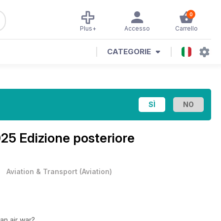
0
Plus+
Accesso
Carrello
CATEGORIE
25 Edizione posteriore
•
Aviation & Transport
(
Aviation
)
ean air war?