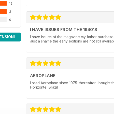
12
2
0
I HAVE ISSUES FROM THE 1940'S
ENSIONI
I have issues of the magazine my father purchased
Just a shame the early editions are not still availab
AEROPLANE
I read Aeroplane since 1975. thereafter I bought 
Horizonte, Brazil.