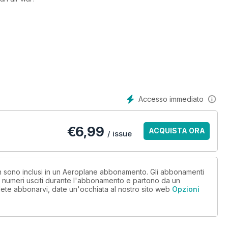
xperiences
Accesso immediato
€
6,99
ACQUISTA ORA
/ issue
non sono inclusi in un Aeroplane abbonamento. Gli abbonamenti
i numeri usciti durante l'abbonamento e partono da un
ete abbonarvi, date un'occhiata al nostro sito web
Opzioni