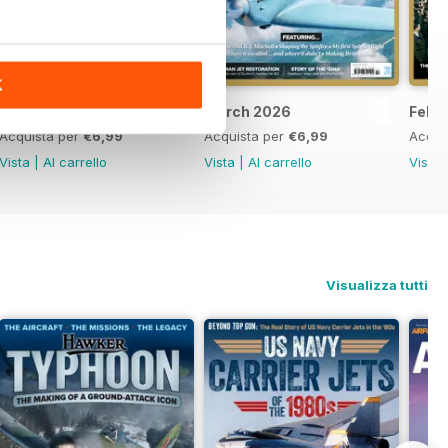
K
April 2026
March 2026
Febr
Acquista per
€6,99
Acquista per
€6,99
Acqui
Vista
|
Al carrello
Vista
|
Al carrello
Vista
Visualizza tutti